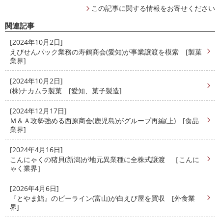
この記事に関する情報をお寄せください
関連記事
[2024年10月2日]
えびせんパック業務の寿鶴商会(愛知)が事業譲渡を模索 [製菓
業界]
[2024年10月2日]
(株)ナカムラ製菓 [愛知、菓子製造]
[2024年12月17日]
Ｍ＆Ａ攻勢強める西原商会(鹿児島)がグループ再編(上) [食品
業界]
[2024年4月16日]
こんにゃくの猪貝(新潟)が地元異業種に全株式譲渡 ［こんに
ゃく業界］
[2026年4月6日]
『とやま鮨』のビーライン(富山)が白えび屋を買収 [外食業
界]