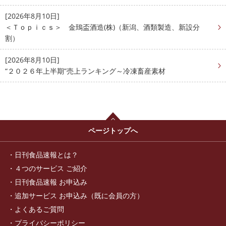
[2026年8月10日]
＜Ｔｏｐｉｃｓ＞ 金鵄盃酒造(株)（新潟、酒類製造、新設分
割）
[2026年8月10日]
“２０２６年上半期”売上ランキング～冷凍畜産素材
ページトップへ
日刊食品速報とは？
４つのサービス ご紹介
日刊食品速報 お申込み
追加サービス お申込み（既に会員の方）
よくあるご質問
プライバシーポリシー