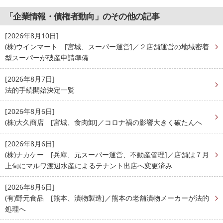
「企業情報・債権者動向」のその他の記事
[2026年8月10日]
(株)ウインマート [宮城、スーパー運営]／２店舗運営の地域密着
型スーパーが破産申請準備
[2026年8月7日]
法的手続開始決定一覧
[2026年8月6日]
(株)大久商店 [宮城、食肉卸]／コロナ禍の影響大きく破たんへ
[2026年8月6日]
(株)ナカケー [兵庫、元スーパー運営、不動産管理]／店舗は７月
上旬にマルワ渡辺水産によるテナント出店へ変更済み
[2026年8月6日]
(有)野元食品 [熊本、漬物製造]／熊本の老舗漬物メーカーが法的
処理へ