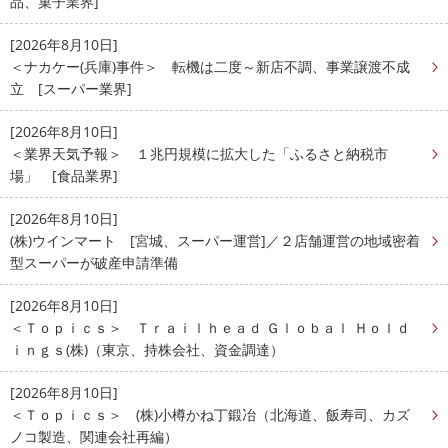
品、菓子業界]
[2026年8月10日]
＜ナカケー(兵庫)事件＞ 転機は二度～新店不調、事業譲渡不成
立 [スーパー業界]
[2026年8月10日]
＜業界天気予報＞ １兆円規模に拡大した「ふるさと納税市
場」 [食品業界]
[2026年8月10日]
(株)ウインマート [宮城、スーパー運営]／２店舗運営の地域密着
型スーパーが破産申請準備
[2026年8月10日]
＜Ｔｏｐｉｃｓ＞ Ｔｒａｉｌｈｅａｄ Ｇｌｏｂａｌ Ｈｏｌｄ
ｉｎｇｓ(株)（東京、持株会社、資金調達）
[2026年8月10日]
＜Ｔｏｐｉｃｓ＞ (株)小樽かね丁鍛冶（北海道、飯寿司、カズ
ノコ製造、関連会社再編）