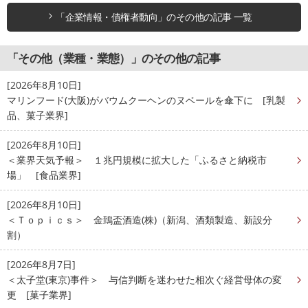
「企業情報・債権者動向」のその他の記事 一覧
「その他（業種・業態）」のその他の記事
[2026年8月10日]
マリンフード(大阪)がバウムクーヘンのヌベールを傘下に [乳製
品、菓子業界]
[2026年8月10日]
＜業界天気予報＞ １兆円規模に拡大した「ふるさと納税市
場」 [食品業界]
[2026年8月10日]
＜Ｔｏｐｉｃｓ＞ 金鵄盃酒造(株)（新潟、酒類製造、新設分
割）
[2026年8月7日]
＜太子堂(東京)事件＞ 与信判断を迷わせた相次ぐ経営母体の変
更 [菓子業界]