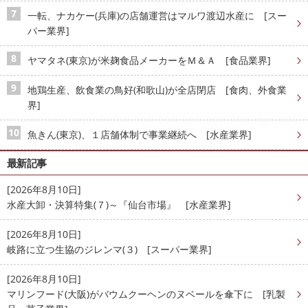
一転、ナカケー(兵庫)の店舗運営はマルワ渡辺水産に [スー
パー業界]
ヤマタネ(東京)が米麹食品メーカーをＭ＆Ａ [食品業界]
地鶏生産、飲食業の鳥好(和歌山)が全店閉店 [食肉、外食業
界]
魚きん(東京)、１店舗体制で事業継続へ [水産業界]
最新記事
[2026年8月10日]
水産大卸・決算特集(７)～『仙台市場』 [水産業界]
[2026年8月10日]
岐路に立つ生協のジレンマ(３) [スーパー業界]
[2026年8月10日]
マリンフード(大阪)がバウムクーヘンのヌベールを傘下に [乳製