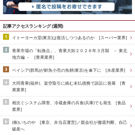
記事アクセスランキング (週間)
イトーヨーカ堂(東京)は復活しつつあるのか [スーパー業界]
青果市場の「転換点」、青果大卸２０２６年３月期 － 東北
地方編 － [青果業界]
ベイシア(群馬)が鮮魚小売の魚耕(東京)を傘下に [水産業界]
大同青果(福井)、架空取引に絡む未払債務で訴訟に発展 [青
果業界]
相次ぐシステム障害、冷蔵倉庫の兵食(兵庫)でも発生 [食品
業界]
(株)いちのや [東京、弁当店運営]／親会社が撤退判断、自己
破産へ