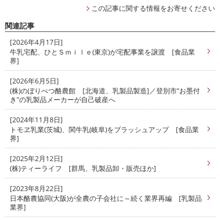
この記事に関する情報をお寄せください
関連記事
[2026年4月17日]
牛乳宅配、ひとＳｍｉｌｅ(東京)が宅配事業を譲渡 [食品業
界]
[2026年6月5日]
(株)のぼりべつ酪農館 [北海道、乳製品製造]／登別市“お墨付
き”の乳製品メーカーが自己破産へ
[2024年11月8日]
トモヱ乳業(茨城)、関牛乳(岐阜)をブラッシュアップ [食品業
界]
[2025年2月12日]
(株)ティーライフ [群馬、乳製品卸・販売ほか]
[2023年8月22日]
日本酪農協同(大阪)が全農の子会社に～続く業界再編 [乳製品
業界]