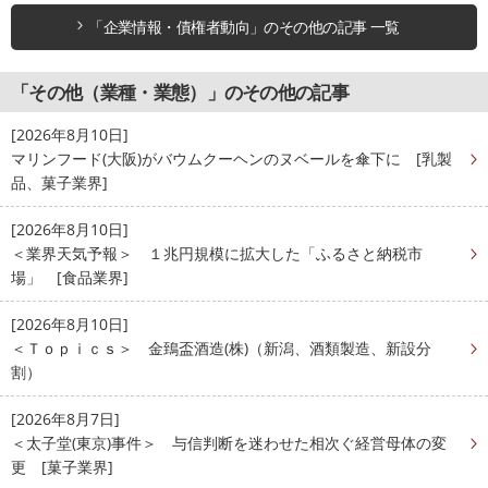
「企業情報・債権者動向」のその他の記事 一覧
「その他（業種・業態）」のその他の記事
[2026年8月10日]
マリンフード(大阪)がバウムクーヘンのヌベールを傘下に [乳製
品、菓子業界]
[2026年8月10日]
＜業界天気予報＞ １兆円規模に拡大した「ふるさと納税市
場」 [食品業界]
[2026年8月10日]
＜Ｔｏｐｉｃｓ＞ 金鵄盃酒造(株)（新潟、酒類製造、新設分
割）
[2026年8月7日]
＜太子堂(東京)事件＞ 与信判断を迷わせた相次ぐ経営母体の変
更 [菓子業界]