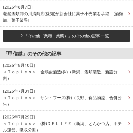
[2026年8月7日]
老舗酒類卸の川清商店(愛知)が新会社に菓子小売業を承継 [酒類
卸、菓子業界]
「その他（業種・業態）」のその他の記事 一覧
「甲信越」のその他の記事
[2026年8月10日]
＜Ｔｏｐｉｃｓ＞ 金鵄盃酒造(株)（新潟、酒類製造、新設分
割）
[2026年7月31日]
＜Ｔｏｐｉｃｓ＞ サン・フーズ(株)（長野、食品物流、合併公
告）
[2026年7月29日]
＜Ｔｏｐｉｃｓ＞ (株)ＤＥＬＩＦＥ（新潟、とんかつ店、ホテ
ル運営、吸収分割）