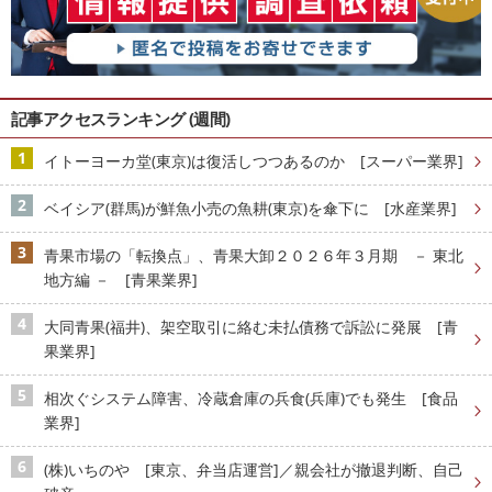
記事アクセスランキング (週間)
イトーヨーカ堂(東京)は復活しつつあるのか [スーパー業界]
ベイシア(群馬)が鮮魚小売の魚耕(東京)を傘下に [水産業界]
青果市場の「転換点」、青果大卸２０２６年３月期 － 東北
地方編 － [青果業界]
大同青果(福井)、架空取引に絡む未払債務で訴訟に発展 [青
果業界]
相次ぐシステム障害、冷蔵倉庫の兵食(兵庫)でも発生 [食品
業界]
(株)いちのや [東京、弁当店運営]／親会社が撤退判断、自己