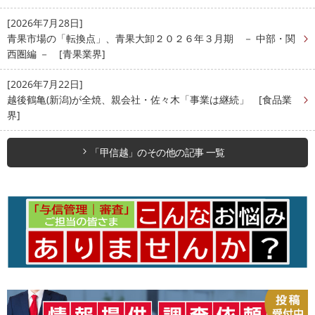
[2026年7月28日]
青果市場の「転換点」、青果大卸２０２６年３月期 － 中部・関
西圏編 － [青果業界]
[2026年7月22日]
越後鶴亀(新潟)が全焼、親会社・佐々木「事業は継続」 [食品業
界]
「甲信越」のその他の記事 一覧