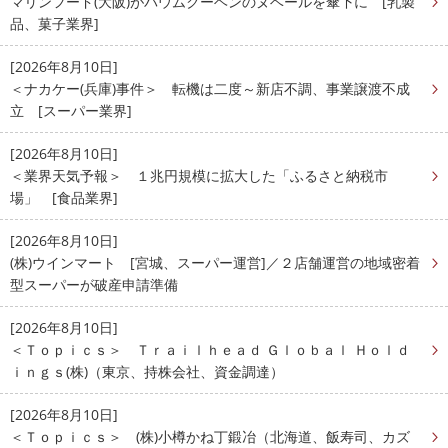
マリンフード(大阪)がバウムクーヘンのヌベールを傘下に [乳製
品、菓子業界]
[2026年8月10日]
＜ナカケー(兵庫)事件＞ 転機は二度～新店不調、事業譲渡不成
立 [スーパー業界]
[2026年8月10日]
＜業界天気予報＞ １兆円規模に拡大した「ふるさと納税市
場」 [食品業界]
[2026年8月10日]
(株)ウインマート [宮城、スーパー運営]／２店舗運営の地域密着
型スーパーが破産申請準備
[2026年8月10日]
＜Ｔｏｐｉｃｓ＞ Ｔｒａｉｌｈｅａｄ Ｇｌｏｂａｌ Ｈｏｌｄ
ｉｎｇｓ(株)（東京、持株会社、資金調達）
[2026年8月10日]
＜Ｔｏｐｉｃｓ＞ (株)小樽かね丁鍛冶（北海道、飯寿司、カズ