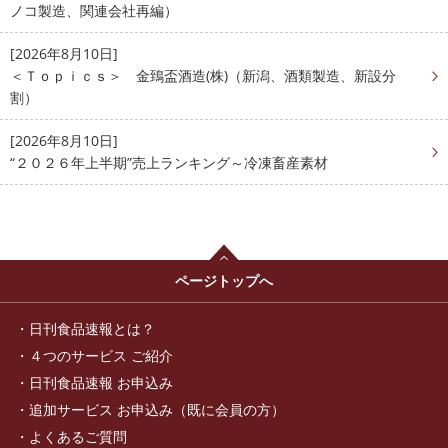
ノコ製造、関連会社再編）
[2026年8月10日]
＜Ｔｏｐｉｃｓ＞ 金鵄盃酒造(株)（新潟、酒類製造、新設分
割）
[2026年8月10日]
“２０２６年上半期”売上ランキング～冷凍畜産素材
ページトップへ
日刊食品速報とは？
４つのサービス ご紹介
日刊食品速報 お申込み
追加サービス お申込み（既に会員の方）
よくあるご質問