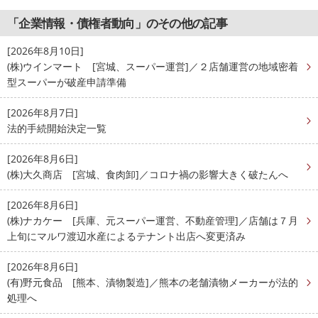
「企業情報・債権者動向」のその他の記事
[2026年8月10日]
(株)ウインマート [宮城、スーパー運営]／２店舗運営の地域密着
型スーパーが破産申請準備
[2026年8月7日]
法的手続開始決定一覧
[2026年8月6日]
(株)大久商店 [宮城、食肉卸]／コロナ禍の影響大きく破たんへ
[2026年8月6日]
(株)ナカケー [兵庫、元スーパー運営、不動産管理]／店舗は７月
上旬にマルワ渡辺水産によるテナント出店へ変更済み
[2026年8月6日]
(有)野元食品 [熊本、漬物製造]／熊本の老舗漬物メーカーが法的
処理へ