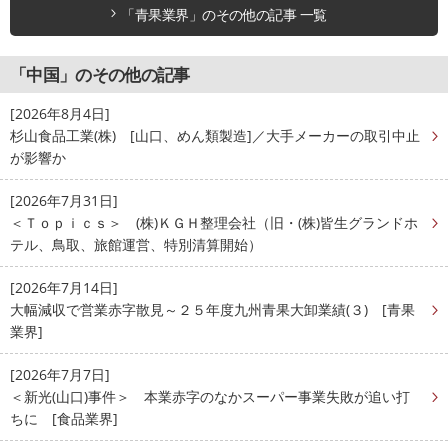
「青果業界」のその他の記事 一覧
「中国」のその他の記事
[2026年8月4日]
杉山食品工業(株) [山口、めん類製造]／大手メーカーの取引中止
が影響か
[2026年7月31日]
＜Ｔｏｐｉｃｓ＞ (株)ＫＧＨ整理会社（旧・(株)皆生グランドホ
テル、鳥取、旅館運営、特別清算開始）
[2026年7月14日]
大幅減収で営業赤字散見～２５年度九州青果大卸業績(３) [青果
業界]
[2026年7月7日]
＜新光(山口)事件＞ 本業赤字のなかスーパー事業失敗が追い打
ちに [食品業界]