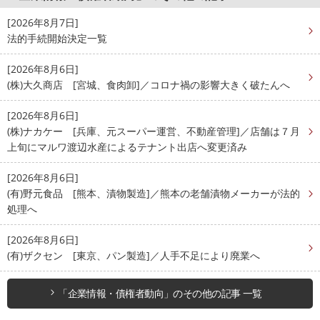
[2026年8月7日]
法的手続開始決定一覧
[2026年8月6日]
(株)大久商店 [宮城、食肉卸]／コロナ禍の影響大きく破たんへ
[2026年8月6日]
(株)ナカケー [兵庫、元スーパー運営、不動産管理]／店舗は７月
上旬にマルワ渡辺水産によるテナント出店へ変更済み
[2026年8月6日]
(有)野元食品 [熊本、漬物製造]／熊本の老舗漬物メーカーが法的
処理へ
[2026年8月6日]
(有)ザクセン [東京、パン製造]／人手不足により廃業へ
「企業情報・債権者動向」のその他の記事 一覧