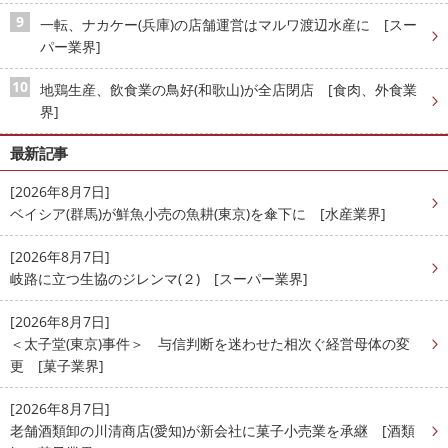
一転、ナカケー(兵庫)の店舗運営はマルワ渡辺水産に [スー
パー業界]
地鶏生産、飲食業の鳥好(和歌山)が全店閉店 [食肉、外食業
界]
最新記事
[2026年8月7日]
ベイシア(群馬)が鮮魚小売の魚耕(東京)を傘下に [水産業界]
[2026年8月7日]
岐路に立つ生協のジレンマ(２) [スーパー業界]
[2026年8月7日]
＜太子堂(東京)事件＞ 与信判断を迷わせた相次ぐ経営母体の変
更 [菓子業界]
[2026年8月7日]
老舗酒類卸の川清商店(愛知)が新会社に菓子小売業を承継 [酒類