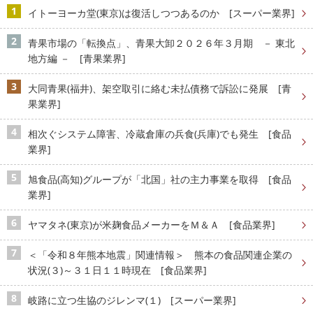
イトーヨーカ堂(東京)は復活しつつあるのか [スーパー業界]
青果市場の「転換点」、青果大卸２０２６年３月期 － 東北
地方編 － [青果業界]
大同青果(福井)、架空取引に絡む未払債務で訴訟に発展 [青
果業界]
相次ぐシステム障害、冷蔵倉庫の兵食(兵庫)でも発生 [食品
業界]
旭食品(高知)グループが「北国」社の主力事業を取得 [食品
業界]
ヤマタネ(東京)が米麹食品メーカーをＭ＆Ａ [食品業界]
＜「令和８年熊本地震」関連情報＞ 熊本の食品関連企業の
状況(３)～３１日１１時現在 [食品業界]
岐路に立つ生協のジレンマ(１) [スーパー業界]