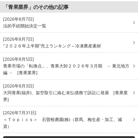
「青果業界」のその他の記事
[2026年8月7日]
法的手続開始決定一覧
[2026年8月7日]
“２０２６年上半期”売上ランキング～冷凍農産素材
[2026年8月5日]
青果市場の「転換点」、青果大卸２０２６年３月期 － 東北地方
編 － [青果業界]
[2026年8月3日]
大同青果(福井)、架空取引に絡む未払債務で訴訟に発展 [青果業
界]
[2026年7月31日]
＜Ｔｏｐｉｃｓ＞ 石曽根農園(株)（群馬、梅生産・加工、減
資）