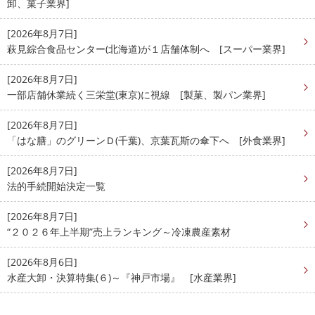
卸、菓子業界]
[2026年8月7日]
萩見綜合食品センター(北海道)が１店舗体制へ [スーパー業界]
[2026年8月7日]
一部店舗休業続く三栄堂(東京)に視線 [製菓、製パン業界]
[2026年8月7日]
「はな膳」のグリーンＤ(千葉)、京葉瓦斯の傘下へ [外食業界]
[2026年8月7日]
法的手続開始決定一覧
[2026年8月7日]
“２０２６年上半期”売上ランキング～冷凍農産素材
[2026年8月6日]
水産大卸・決算特集(６)～『神戸市場』 [水産業界]