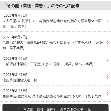
「その他（業種・業態）」のその他の記事
[2026年8月7日]
＜太子堂(東京)事件＞ 与信判断を迷わせた相次ぐ経営母体の変
更 [菓子業界]
[2026年8月7日]
老舗酒類卸の川清商店(愛知)が新会社に菓子小売業を承継 [酒類
卸、菓子業界]
[2026年8月7日]
一部店舗休業続く三栄堂(東京)に視線 [製菓、製パン業界]
[2026年8月7日]
法的手続開始決定一覧
[2026年8月6日]
西原商会(鹿児島)が菓子製造販売の小田屋(同)を取得 [菓子業界]
「その他（業種・業態）」のその他の記事 一覧