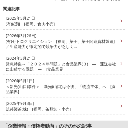
関連記事
[2025年5月21日]
(有)紀翔 [福岡、食肉小売]
[2026年3月26日]
(有)セトロクリエイション [福岡、菓子、菓子関連資材製造]
／生産能力が限定的で競争力が乏しく…
[2024年3月21日]
緊急特集～「２０２４年問題」と食品業界(３) ― 運送会社
に山積する課題 ― [食品業界]
[2026年5月1日]
＜新光(山口)事件＞ 新光(山口)は今後、「物流主体」へ [食
品業界]
[2025年9月3日]
筑邦製茶(株) [福岡、茶類卸・小売]
「企業情報・債権者動向」のその他の記事