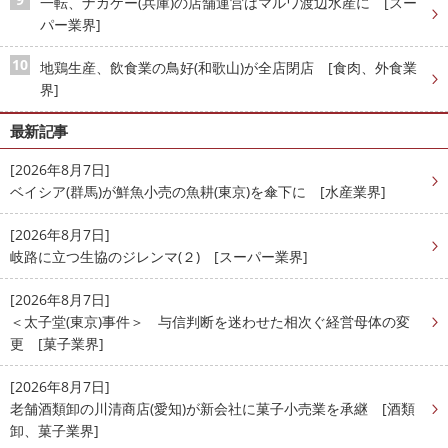
一転、ナカケー(兵庫)の店舗運営はマルワ渡辺水産に [スー
パー業界]
地鶏生産、飲食業の鳥好(和歌山)が全店閉店 [食肉、外食業
界]
最新記事
[2026年8月7日]
ベイシア(群馬)が鮮魚小売の魚耕(東京)を傘下に [水産業界]
[2026年8月7日]
岐路に立つ生協のジレンマ(２) [スーパー業界]
[2026年8月7日]
＜太子堂(東京)事件＞ 与信判断を迷わせた相次ぐ経営母体の変
更 [菓子業界]
[2026年8月7日]
老舗酒類卸の川清商店(愛知)が新会社に菓子小売業を承継 [酒類
卸、菓子業界]