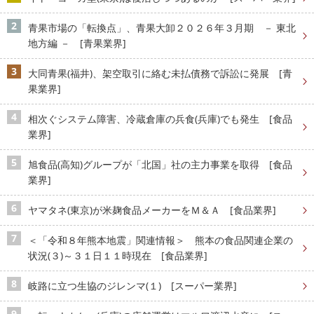
青果市場の「転換点」、青果大卸２０２６年３月期 － 東北
地方編 － [青果業界]
大同青果(福井)、架空取引に絡む未払債務で訴訟に発展 [青
果業界]
相次ぐシステム障害、冷蔵倉庫の兵食(兵庫)でも発生 [食品
業界]
旭食品(高知)グループが「北国」社の主力事業を取得 [食品
業界]
ヤマタネ(東京)が米麹食品メーカーをＭ＆Ａ [食品業界]
＜「令和８年熊本地震」関連情報＞ 熊本の食品関連企業の
状況(３)～３１日１１時現在 [食品業界]
岐路に立つ生協のジレンマ(１) [スーパー業界]