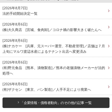
[2026年8月7日]
法的手続開始決定一覧
[2026年8月6日]
(株)大久商店 [宮城、食肉卸]／コロナ禍の影響大きく破たんへ
[2026年8月6日]
(株)ナカケー [兵庫、元スーパー運営、不動産管理]／店舗は７月
上旬にマルワ渡辺水産によるテナント出店へ変更済み
[2026年8月6日]
(有)野元食品 [熊本、漬物製造]／熊本の老舗漬物メーカーが法的
処理へ
[2026年8月6日]
(有)ザクセン [東京、パン製造]／人手不足により廃業へ
「企業情報・債権者動向」のその他の記事 一覧