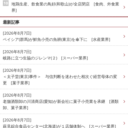
地鶏生産、飲食業の鳥好(和歌山)が全店閉店 [食肉、外食業
界]
最新記事
[2026年8月7日]
ベイシア(群馬)が鮮魚小売の魚耕(東京)を傘下に [水産業界]
[2026年8月7日]
岐路に立つ生協のジレンマ(２) [スーパー業界]
[2026年8月7日]
＜太子堂(東京)事件＞ 与信判断を迷わせた相次ぐ経営母体の変
更 [菓子業界]
[2026年8月7日]
老舗酒類卸の川清商店(愛知)が新会社に菓子小売業を承継 [酒類
卸、菓子業界]
[2026年8月7日]
萩見綜合食品センター(北海道)が１店舗体制へ [スーパー業界]