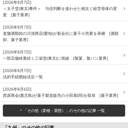
[2026年8月7日]
＜太子堂(東京)事件＞ 与信判断を迷わせた相次ぐ経営母体の変
更 [菓子業界]
[2026年8月7日]
老舗酒類卸の川清商店(愛知)が新会社に菓子小売業を承継 [酒類
卸、菓子業界]
[2026年8月7日]
一部店舗休業続く三栄堂(東京)に視線 [製菓、製パン業界]
[2026年8月7日]
法的手続開始決定一覧
[2026年8月6日]
西原商会(鹿児島)が菓子製造販売の小田屋(同)を取得 [菓子業界]
「その他（業種・業態）」のその他の記事 一覧
「九州」のその他の記事