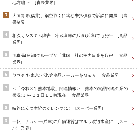
地方編 － [青果業界]
大同青果(福井)、架空取引に絡む未払債務で訴訟に発展 [青
果業界]
相次ぐシステム障害、冷蔵倉庫の兵食(兵庫)でも発生 [食品
業界]
旭食品(高知)グループが「北国」社の主力事業を取得 [食品
業界]
ヤマタネ(東京)が米麹食品メーカーをＭ＆Ａ [食品業界]
＜「令和８年熊本地震」関連情報＞ 熊本の食品関連企業の
状況(３)～３１日１１時現在 [食品業界]
岐路に立つ生協のジレンマ(１) [スーパー業界]
一転、ナカケー(兵庫)の店舗運営はマルワ渡辺水産に [スー
パー業界]