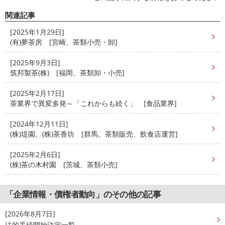
関連記事
[2025年1月29日]
(有)夢茶房 [宮崎、茶類小売・卸]
[2025年9月3日]
筑邦製茶(株) [福岡、茶類卸・小売]
[2025年2月17日]
茶業界で異変多発～「これからも続く」 [食品業界]
[2024年12月11日]
(株)堤園、(株)茶香坊 [群馬、茶類販売、飲食店運営]
[2025年2月6日]
(株)茶の木村園 [茨城、茶類小売]
「企業情報・債権者動向」のその他の記事
[2026年8月7日]
法的手続開始決定一覧