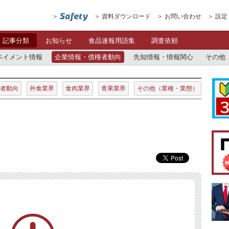
資料ダウンロード
お問い合わせ
設定
記事分類
お知らせ
食品速報用語集
調査依頼
ペイメント情報
企業情報・債権者動向
先知情報・情報関心
その他
者動向
外食業界
食肉業界
青果業界
その他（業種・業態）