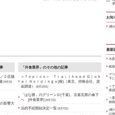
界
お知
(株
最新
水産
岐路
事
「外食業界」のその他の記事
マリ
]／２店舗
＜Ｔｏｐｉｃｓ＞ Ｔｒａｉｌｈｅａｄ Ｇｌｏｂ
下に
備
ａｌ Ｈｏｌｄｉｎｇｓ(株)（東京、持株会社、資
(8月10
金調達）
＜ナ
(8月10日)
業譲
「はな膳」のグリーンＤ(千葉)、京葉瓦斯の傘下
＜業
へ [外食業界]
(8月7日)
納税
禍の影響大
法的手続開始決定一覧
(8月7日)
(株
の地