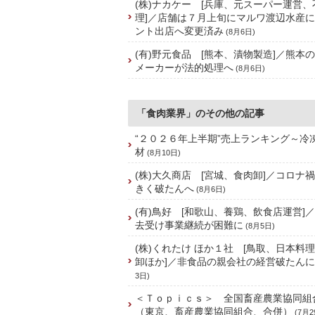
(株)ナカケー [兵庫、元スーパー運営
理]／店舗は７月上旬にマルワ渡辺水産
ント出店へ変更済み
(8月6日)
(有)野元食品 [熊本、漬物製造]／熊本
メーカーが法的処理へ
(8月6日)
「食肉業界」のその他の記事
“２０２６年上半期”売上ランキング～冷
材
(8月10日)
(株)大久商店 [宮城、食肉卸]／コロナ
きく破たんへ
(8月6日)
(有)鳥好 [和歌山、養鶏、飲食店運営]
去受け事業継続が困難に
(8月5日)
(株)くれたけ ほか１社 [鳥取、日本料
卸ほか]／非食品の親会社の経営破たん
3日)
＜Ｔｏｐｉｃｓ＞ 全国畜産農業協同組
（東京、畜産農業協同組合、合併）
(7月2