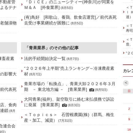
、不動産管
『ＤｉＣＥ』のニューシティー(神奈川)が同業を
によるテナ
Ｍ＆Ａ [外食業界]
＜Ｔ
(8月5日)
ｌ 
(有)鳥好 [和歌山、養鶏、飲食店運営]／前代表死
達）
の老舗漬物
去受け事業継続が困難に
(8月5日)
＜Ｔ
寿司
＜Ｔ
造、
「青果業界」のその他の記事
“２
凍畜産素
法的手続開始決定一覧
(8月7日)
“２０２６年上半期”売上ランキング～冷凍農産素
カレ
禍の影響大
材
(8月7日)
<
青果市場の「転換点」、青果大卸２０２６年３月
／前代表死
期 － 東北地方編 － [青果業界]
(8月5日)
日
大同青果(福井)、架空取引に絡む未払債務で訴訟
理店、食肉
に発展 [青果業界]
(8月3日)
2
に連鎖
(8月
＜Ｔｏｐｉｃｓ＞ 石曽根農園(株)（群馬、梅生
9
産・加工、減資）
(7月31日)
合連合会
16
9日)