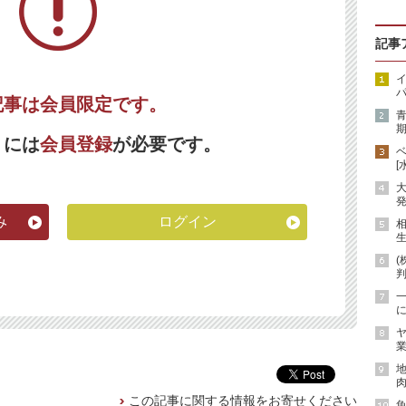
記事
イ
パ
記事は会員限定です。
期
くには
会員登録
が必要です。
[
発
み
ログイン
生
(
に
ヤ
業
地
肉
この記事に関する情報をお寄せください
魚