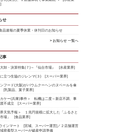
]
らせ
)食品速報の夏季休業・休刊日のお知らせ
> お知らせ 一覧へ
記事
大卸・決算特集(７)～『仙台市場』 [水産業界]
に立つ生協のジレンマ(３) [スーパー業界]
ンフード(大阪)がバウムクーヘンのヌベールを傘
 [乳製品、菓子業界]
カケー(兵庫)事件＞ 転機は二度～新店不調、事
渡不成立 [スーパー業界]
界天気予報＞ １兆円規模に拡大した「ふるさと
市場」 [食品業界]
)ウインマート [宮城、スーパー運営]／２店舗運営
域密着型スーパーが破産申請準備