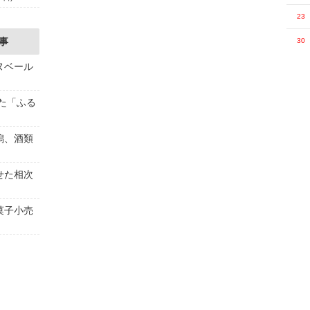
23
事
30
ヌベール
た「ふる
潟、酒類
せた相次
菓子小売