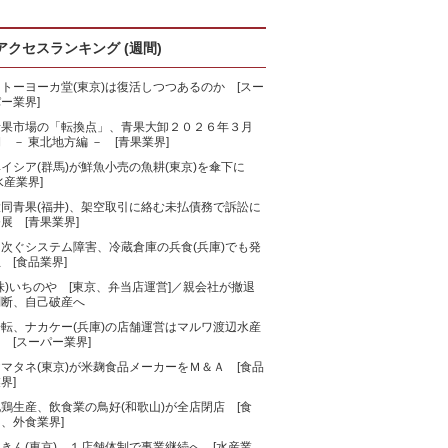
アクセスランキング (週間)
トーヨーカ堂(東京)は復活しつつあるのか [スー
ー業界]
青果市場の「転換点」、青果大卸２０２６年３月
 － 東北地方編 － [青果業界]
ベイシア(群馬)が鮮魚小売の魚耕(東京)を傘下に
水産業界]
大同青果(福井)、架空取引に絡む未払債務で訴訟に
展 [青果業界]
相次ぐシステム障害、冷蔵倉庫の兵食(兵庫)でも発
 [食品業界]
株)いちのや [東京、弁当店運営]／親会社が撤退
判断、自己破産へ
一転、ナカケー(兵庫)の店舗運営はマルワ渡辺水産
 [スーパー業界]
マタネ(東京)が米麹食品メーカーをＭ＆Ａ [食品
界]
鶏生産、飲食業の鳥好(和歌山)が全店閉店 [食
、外食業界]
きん(東京)、１店舗体制で事業継続へ [水産業