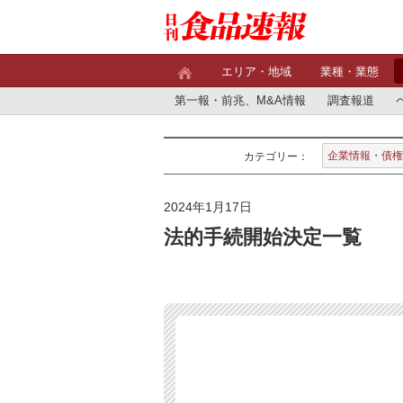
エリア・地域
業種・業態
第一報・前兆、M&A情報
調査報道
企業情報・債権
カテゴリー：
2024年1月17日
法的手続開始決定一覧