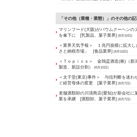
「その他（業種・業態）」のその他の記
マリンフード(大阪)がバウムクーヘンの
を傘下に [乳製品、菓子業界]
(8月10日)
＜業界天気予報＞ １兆円規模に拡大し
さと納税市場」 [食品業界]
(8月10日)
＜Ｔｏｐｉｃｓ＞ 金鵄盃酒造(株)（新
製造、新設分割）
(8月10日)
＜太子堂(東京)事件＞ 与信判断を迷わ
ぐ経営母体の変更 [菓子業界]
(8月7日)
老舗酒類卸の川清商店(愛知)が新会社に
業を承継 [酒類卸、菓子業界]
(8月7日)