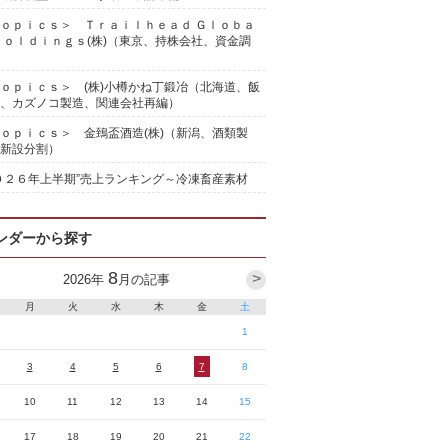
ｏｐｉｃｓ＞ Ｔｒａｉｌｈｅａｄ Ｇｌｏｂａ
Ｈｏｌｄｉｎｇｓ(株)（東京、持株会社、資金調
ｏｐｉｃｓ＞ (株)小樽かね丁鍛冶（北海道、飯
、カズノコ製造、関連会社再編）
ｏｐｉｃｓ＞ 金鵄盃酒造(株)（新潟、酒類製
新設分割）
０２６年上半期”売上ランキング～冷凍畜産素材
ンダーから探す
8
>
2026
年
月の記事
月
火
水
木
金
土
1
3
4
5
6
7
8
10
11
12
13
14
15
17
18
19
20
21
22