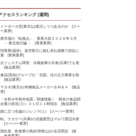
アクセスランキング (週間)
トーヨーカ堂(東京)は復活しつつあるのか [スー
ー業界]
青果市場の「転換点」、青果大卸２０２６年３月
 － 東北地方編 － [青果業界]
大同青果(福井)、架空取引に絡む未払債務で訴訟に
展 [青果業界]
相次ぐシステム障害、冷蔵倉庫の兵食(兵庫)でも発
 [食品業界]
旭食品(高知)グループが「北国」社の主力事業を取
 [食品業界]
マタネ(東京)が米麹食品メーカーをＭ＆Ａ [食品
界]
＜「令和８年熊本地震」関連情報＞ 熊本の食品関
企業の状況(３)～３１日１１時現在 [食品業界]
路に立つ生協のジレンマ(１) [スーパー業界]
一転、ナカケー(兵庫)の店舗運営はマルワ渡辺水産
 [スーパー業界]
鶏生産、飲食業の鳥好(和歌山)が全店閉店 [食
、外食業界]