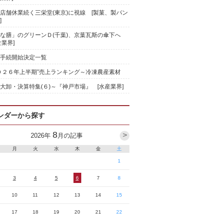
店舗休業続く三栄堂(東京)に視線 [製菓、製パン
]
な膳」のグリーンＤ(千葉)、京葉瓦斯の傘下へ
食業界]
手続開始決定一覧
０２６年上半期”売上ランキング～冷凍農産素材
大卸・決算特集(６)～『神戸市場』 [水産業界]
ンダーから探す
8
>
2026
年
月の記事
月
火
水
木
金
土
1
3
4
5
6
7
8
10
11
12
13
14
15
17
18
19
20
21
22