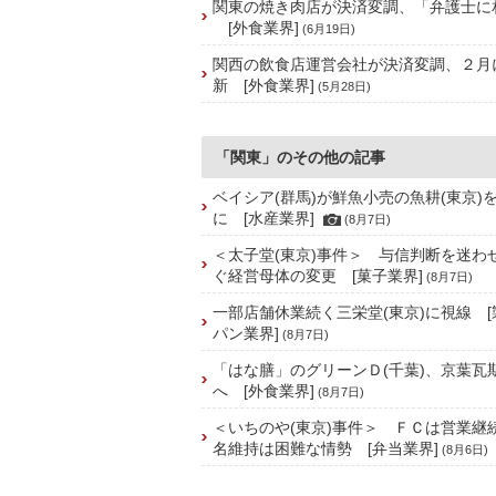
関東の焼き肉店が決済変調、「弁護士に
[外食業界]
(6月19日)
関西の飲食店運営会社が決済変調、２月
新 [外食業界]
(5月28日)
「関東」のその他の記事
ベイシア(群馬)が鮮魚小売の魚耕(東京)
に [水産業界]
(8月7日)
＜太子堂(東京)事件＞ 与信判断を迷わ
ぐ経営母体の変更 [菓子業界]
(8月7日)
一部店舗休業続く三栄堂(東京)に視線 
パン業界]
(8月7日)
「はな膳」のグリーンＤ(千葉)、京葉瓦
へ [外食業界]
(8月7日)
＜いちのや(東京)事件＞ ＦＣは営業継
名維持は困難な情勢 [弁当業界]
(8月6日)