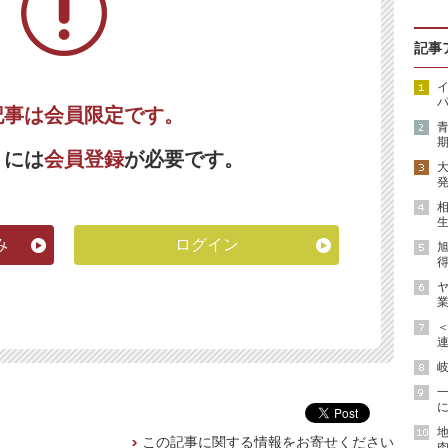
記事
イ
パ
記事は会員限定です。
期
くには
会員登録
が必要です。
発
生
み
ログイン
得
ヤ
業
連
岐
に
地
この記事に関する情報をお寄せください
肉