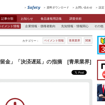
資料ダウンロード
お問い合わせ
設定
記事分類
お知らせ
食品速報用語集
調査依頼
ペイメント情報
企業情報・債権者動向
先知情報・情報関心
その他
ペイメント情報
青果業界
関東
カテゴリー：
留金」「決済遅延」の指摘 [青果業界]