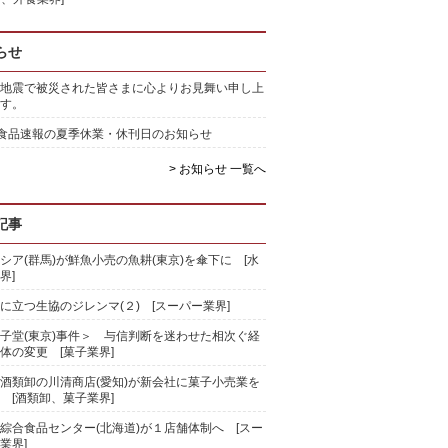
らせ
地震で被災された皆さまに心よりお見舞い申し上
す。
)食品速報の夏季休業・休刊日のお知らせ
> お知らせ 一覧へ
記事
シア(群馬)が鮮魚小売の魚耕(東京)を傘下に [水
界]
に立つ生協のジレンマ(２) [スーパー業界]
子堂(東京)事件＞ 与信判断を迷わせた相次ぐ経
体の変更 [菓子業界]
酒類卸の川清商店(愛知)が新会社に菓子小売業を
 [酒類卸、菓子業界]
綜合食品センター(北海道)が１店舗体制へ [スー
業界]