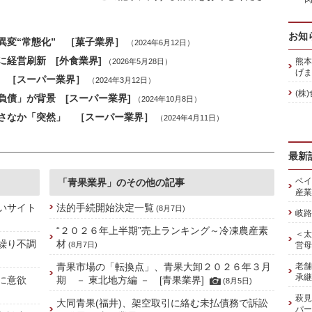
お知
異変“常態化” ［菓子業界］
（2024年6月12日）
経営刷新 [外食業界]
熊本
（2026年5月28日）
げま
 ［スーパー業界］
（2024年3月12日）
(株
債」が背景 [スーパー業界]
（2024年10月8日）
さなか「突然」 ［スーパー業界］
（2024年4月11日）
最新
ベイ
「青果業界」のその他の記事
産業
いサイト
法的手続開始決定一覧
(8月7日)
岐路
“２０２６年上半期”売上ランキング～冷凍農産素
＜太
繰り不調
材
(8月7日)
営母
青果市場の「転換点」、青果大卸２０２６年３月
老舗
承継
続に意欲
期 － 東北地方編 － [青果業界]
(8月5日)
萩見
大同青果(福井)、架空取引に絡む未払債務で訴訟
パー