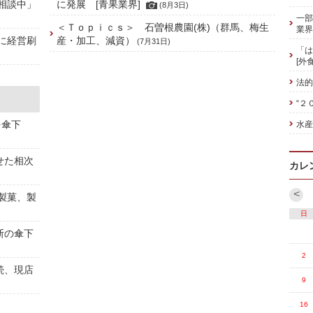
相談中」
に発展 [青果業界]
(8月3日)
一部
＜Ｔｏｐｉｃｓ＞ 石曽根農園(株)（群馬、梅生
業界
に経営刷
産・加工、減資）
(7月31日)
「は
[外
法的
“２
を傘下
水産
せた相次
カレ
<
[製菓、製
日
斯の傘下
2
続、現店
9
16