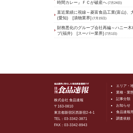
時間カレー』ＦＣが破産へ
(7月24日)
直近業績に視線～菱富食品工業(富山)、
(愛知) [漬物業界]
(7月15日)
財務悪化のグループ会社再編～ハニー木
プ(福井) [スーパー業界]
(7月1日)
エリア・
業種・業
記事分類
株式会社 食品速報
お知らせ
〒163-0810
食品速報
東京都新宿区西新宿2-4-1
調査依頼
TEL：03-3342-3871
FAX：03-3342-8943