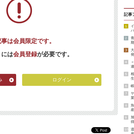
記事
イ
パ
記事は会員限定です。
期
くには
会員登録
が必要です。
発
連
生
み
ログイン
岐
ヤ
業
魚
産
得
道
産