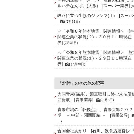
＜特別企画＞ スーパー注目の出店(１９
ルハチなんば」(大阪) [スーパー業界]
(
岐路に立つ生協のジレンマ(１) [スーパ
(7月31日)
＜「令和８年熊本地震」関連情報＞ 熊
関連企業の状況(２)～３０日１１時現在
界]
(7月31日)
＜「令和８年熊本地震」関連情報＞ 熊
関連企業の状況(１)～２９日１１時現在
界]
(7月30日)
「北陸」のその他の記事
大同青果(福井)、架空取引に絡む未払債
に発展 [青果業界]
(8月3日)
青果市場の「転換点」、青果大卸２０２
期 － 中部・関西圏編 － [青果業界]
日)
合同会社あかり [石川、飲食店運営]／