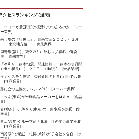
アクセスランキング (週間)
トーヨーカ堂(東京)は復活しつつあるのか [スー
ー業界]
青果市場の「転換点」、青果大卸２０２６年３月
 － 東北地方編 － [青果業界]
大同青果(福井)、架空取引に絡む未払債務で訴訟に
展 [青果業界]
＜「令和８年熊本地震」関連情報＞ 熊本の食品関
企業の状況(１)～２９日１１時現在 [食品業界]
相次ぐシステム障害、冷蔵倉庫の兵食(兵庫)でも発
 [食品業界]
路に立つ生協のジレンマ(１) [スーパー業界]
マタネ(東京)が米麹食品メーカーをＭ＆Ａ [食品
界]
喜(神奈川)、魚きん(東京)の一部事業を譲受 [水
業界]
旭食品(高知)グループが「北国」社の主力事業を取
 [食品業界]
南冷蔵(北海道)、札幌の珍味卸子会社を合併 [水
業界]