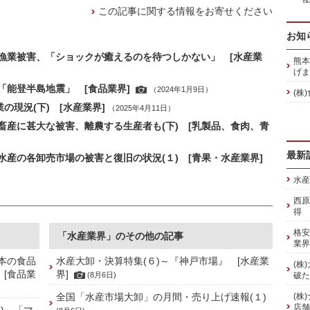
この記事に関する情報をお寄せください
お知
漁業被害、「ショックが癒えるのを待つしかない」 [水産業
熊本
げま
能登半島地震」 [食品業界]
（2024年1月9日）
(株
の現況(下) [水産業界]
（2025年4月11日）
産に甚大な被害、離農する生産者も(下) [乳製品、食肉、青
最新
産の各卸売市場の被害と復旧の状況(１) [青果・水産業界]
水産
西原
得 
格安
「水産業界」のその他の記事
業界
本の食品
水産大卸・決算特集(６)～『神戸市場』 [水産業
(株
 [食品業
界]
(8月6日)
破た
全国「水産市場大卸」の月間・売り上げ速報(１)
(株
店舗