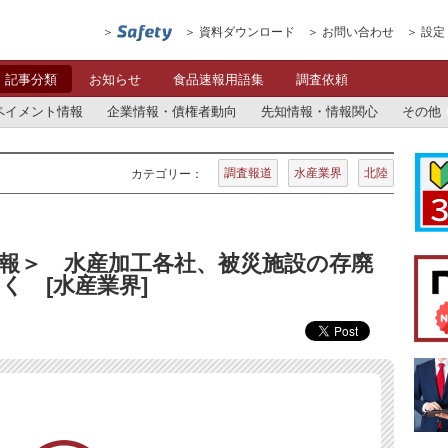
資料ダウンロード
お問い合わせ
設定
記事分類
お知らせ
食品速報用語集
調査依頼
ペイメント情報
企業情報・債権者動向
先知情報・情報関心
その他
調査報道
水産業界
北陸
カテゴリー：
報＞ 水産加工各社、被災施設の存廃
く [水産業界]