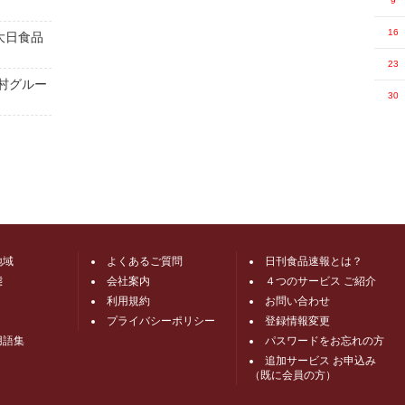
9
16
大日食品
23
村グルー
30
地域
よくあるご質問
日刊食品速報とは？
態
会社案内
４つのサービス ご紹介
利用規約
お問い合わせ
プライバシーポリシー
登録情報変更
用語集
パスワードをお忘れの方
追加サービス お申込み
（既に会員の方）