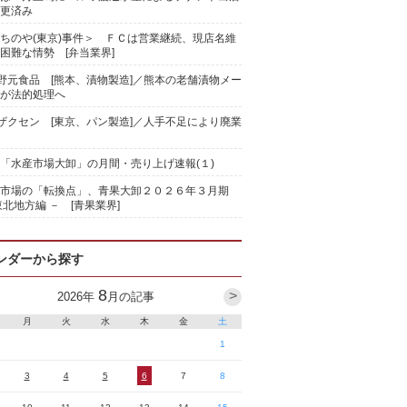
更済み
ちのや(東京)事件＞ ＦＣは営業継続、現店名維
困難な情勢 [弁当業界]
)野元食品 [熊本、漬物製造]／熊本の老舗漬物メー
が法的処理へ
)ザクセン [東京、パン製造]／人手不足により廃業
「水産市場大卸」の月間・売り上げ速報(１)
果市場の「転換点」、青果大卸２０２６年３月期
東北地方編 － [青果業界]
ンダーから探す
8
>
2026
年
月の記事
月
火
水
木
金
土
1
3
4
5
6
7
8