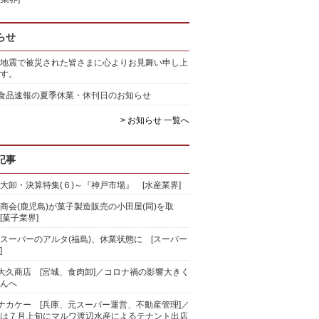
らせ
地震で被災された皆さまに心よりお見舞い申し上
す。
)食品速報の夏季休業・休刊日のお知らせ
> お知らせ 一覧へ
記事
大卸・決算特集(６)～『神戸市場』 [水産業界]
商会(鹿児島)が菓子製造販売の小田屋(同)を取
[菓子業界]
スーパーのアルタ(福島)、休業状態に [スーパー
]
)大久商店 [宮城、食肉卸]／コロナ禍の影響大きく
んへ
)ナカケー [兵庫、元スーパー運営、不動産管理]／
は７月上旬にマルワ渡辺水産によるテナント出店