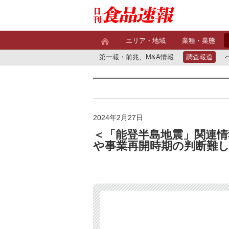
エリア・地域
業種・業態
第一報・前兆、M&A情報
調査報道
2024年2月27日
＜「能登半島地震」関連情
や事業再開時期の判断難し