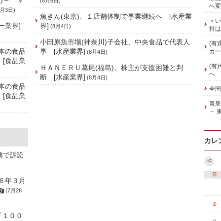
)～「マ
(8月6日)
へ変
8月3日)
魚きん(東京)、１店舗体制で事業継続へ [水産業
＜い
ー業界]
界]
(8月4日)
持は
小田原魚市場(神奈川)子会社、中央食品で代表人
(有
本の食品
事 [水産業界]
カー
(8月4日)
 [食品業
(有
ＨＡＮＥＲＵ葛尾(福島)、株主が支援困難と判
へ
断 [水産業界]
(8月4日)
本の食品
全国
 [食品業
青
－ 
カレ
務で訴訟
<
日
６年３月
(7月28
2
『１００