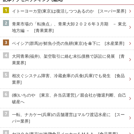
イトーヨーカ堂(東京)は復活しつつあるのか [スーパー業界]
青果市場の「転換点」、青果大卸２０２６年３月期 － 東北
地方編 － [青果業界]
ベイシア(群馬)が鮮魚小売の魚耕(東京)を傘下に [水産業界]
大同青果(福井)、架空取引に絡む未払債務で訴訟に発展 [青
果業界]
相次ぐシステム障害、冷蔵倉庫の兵食(兵庫)でも発生 [食品
業界]
(株)いちのや [東京、弁当店運営]／親会社が撤退判断、自己
破産へ
一転、ナカケー(兵庫)の店舗運営はマルワ渡辺水産に [スー
パー業界]
ヤマタネ(東京)が米麹食品メーカーをＭ＆Ａ [食品業界]