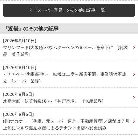
「スーパー業界」のその他の記事 一覧
「近畿」のその他の記事
[2026年8月10日]
マリンフード(大阪)がバウムクーヘンのヌベールを傘下に [乳製
品、菓子業界]
[2026年8月10日]
＜ナカケー(兵庫)事件＞ 転機は二度～新店不調、事業譲渡不成
立 [スーパー業界]
[2026年8月6日]
水産大卸・決算特集(６)～『神戸市場』 [水産業界]
[2026年8月6日]
(株)ナカケー [兵庫、元スーパー運営、不動産管理]／店舗は７月
上旬にマルワ渡辺水産によるテナント出店へ変更済み