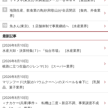
地鶏生産、飲食業の鳥好(和歌山)が全店閉店 [食肉、外食業
界]
魚きん(東京)、１店舗体制で事業継続へ [水産業界]
最新記事
[2026年8月10日]
水産大卸・決算特集(７)～『仙台市場』 [水産業界]
[2026年8月10日]
岐路に立つ生協のジレンマ(３) [スーパー業界]
[2026年8月10日]
マリンフード(大阪)がバウムクーヘンのヌベールを傘下に [乳製
品、菓子業界]
[2026年8月10日]
＜ナカケー(兵庫)事件＞ 転機は二度～新店不調、事業譲渡不成