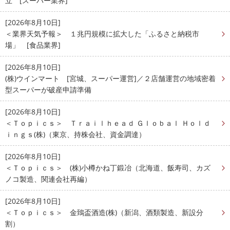
立 [スーパー業界]
[2026年8月10日]
＜業界天気予報＞ １兆円規模に拡大した「ふるさと納税市
場」 [食品業界]
[2026年8月10日]
(株)ウインマート [宮城、スーパー運営]／２店舗運営の地域密着
型スーパーが破産申請準備
[2026年8月10日]
＜Ｔｏｐｉｃｓ＞ Ｔｒａｉｌｈｅａｄ Ｇｌｏｂａｌ Ｈｏｌｄ
ｉｎｇｓ(株)（東京、持株会社、資金調達）
[2026年8月10日]
＜Ｔｏｐｉｃｓ＞ (株)小樽かね丁鍛冶（北海道、飯寿司、カズ
ノコ製造、関連会社再編）
[2026年8月10日]
＜Ｔｏｐｉｃｓ＞ 金鵄盃酒造(株)（新潟、酒類製造、新設分
割）