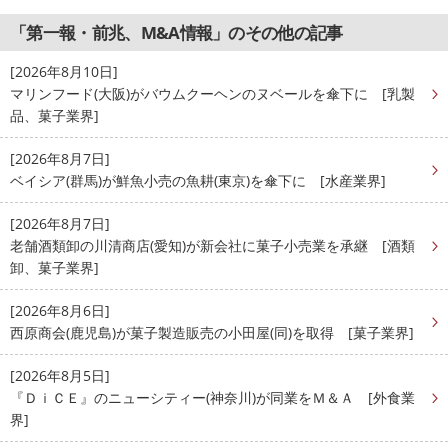
「第一報・前兆、M&A情報」のその他の記事
[2026年8月10日]
マリンフード(大阪)がバウムクーヘンのヌベールを傘下に [乳製
品、菓子業界]
[2026年8月7日]
ベイシア(群馬)が鮮魚小売の魚耕(東京)を傘下に [水産業界]
[2026年8月7日]
老舗酒類卸の川清商店(愛知)が新会社に菓子小売業を承継 [酒類
卸、菓子業界]
[2026年8月6日]
西原商会(鹿児島)が菓子製造販売の小田屋(同)を取得 [菓子業界]
[2026年8月5日]
『ＤｉＣＥ』のニューシティー(神奈川)が同業をＭ＆Ａ [外食業
界]