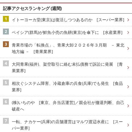
記事アクセスランキング (週間)
イトーヨーカ堂(東京)は復活しつつあるのか [スーパー業界]
ベイシア(群馬)が鮮魚小売の魚耕(東京)を傘下に [水産業界]
青果市場の「転換点」、青果大卸２０２６年３月期 － 東北
地方編 － [青果業界]
大同青果(福井)、架空取引に絡む未払債務で訴訟に発展 [青
果業界]
相次ぐシステム障害、冷蔵倉庫の兵食(兵庫)でも発生 [食品
業界]
(株)いちのや [東京、弁当店運営]／親会社が撤退判断、自己
破産へ
一転、ナカケー(兵庫)の店舗運営はマルワ渡辺水産に [スー
パー業界]