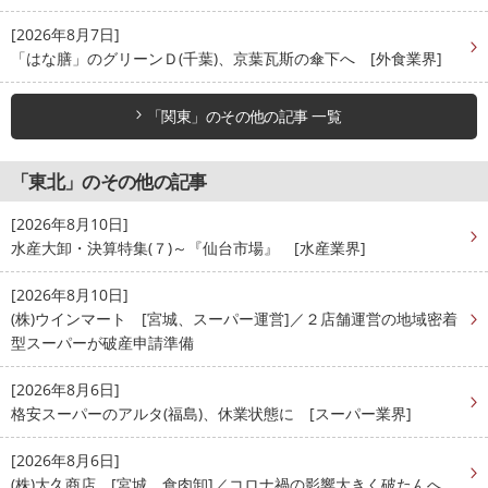
[2026年8月7日]
「はな膳」のグリーンＤ(千葉)、京葉瓦斯の傘下へ [外食業界]
「関東」のその他の記事 一覧
「東北」のその他の記事
[2026年8月10日]
水産大卸・決算特集(７)～『仙台市場』 [水産業界]
[2026年8月10日]
(株)ウインマート [宮城、スーパー運営]／２店舗運営の地域密着
型スーパーが破産申請準備
[2026年8月6日]
格安スーパーのアルタ(福島)、休業状態に [スーパー業界]
[2026年8月6日]
(株)大久商店 [宮城、食肉卸]／コロナ禍の影響大きく破たんへ