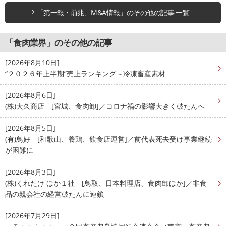
「第一報・前兆、M&A情報」のその他の記事 一覧
「食肉業界」のその他の記事
[2026年8月10日]
“２０２６年上半期”売上ランキング～冷凍畜産素材
[2026年8月6日]
(株)大久商店 [宮城、食肉卸]／コロナ禍の影響大きく破たんへ
[2026年8月5日]
(有)鳥好 [和歌山、養鶏、飲食店運営]／前代表死去受け事業継続
が困難に
[2026年8月3日]
(株)くれたけ ほか１社 [鳥取、日本料理店、食肉卸ほか]／非食
品の親会社の経営破たんに連鎖
[2026年7月29日]