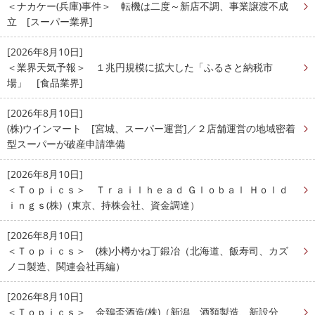
＜ナカケー(兵庫)事件＞ 転機は二度～新店不調、事業譲渡不成
立 [スーパー業界]
[2026年8月10日]
＜業界天気予報＞ １兆円規模に拡大した「ふるさと納税市
場」 [食品業界]
[2026年8月10日]
(株)ウインマート [宮城、スーパー運営]／２店舗運営の地域密着
型スーパーが破産申請準備
[2026年8月10日]
＜Ｔｏｐｉｃｓ＞ Ｔｒａｉｌｈｅａｄ Ｇｌｏｂａｌ Ｈｏｌｄ
ｉｎｇｓ(株)（東京、持株会社、資金調達）
[2026年8月10日]
＜Ｔｏｐｉｃｓ＞ (株)小樽かね丁鍛冶（北海道、飯寿司、カズ
ノコ製造、関連会社再編）
[2026年8月10日]
＜Ｔｏｐｉｃｓ＞ 金鵄盃酒造(株)（新潟、酒類製造、新設分