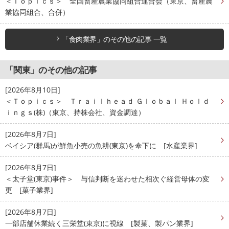
＜Ｔｏｐｉｃｓ＞ 全国畜産農業協同組合連合会（東京、畜産農
業協同組合、合併）
「食肉業界」のその他の記事 一覧
「関東」のその他の記事
[2026年8月10日]
＜Ｔｏｐｉｃｓ＞ Ｔｒａｉｌｈｅａｄ Ｇｌｏｂａｌ Ｈｏｌｄ
ｉｎｇｓ(株)（東京、持株会社、資金調達）
[2026年8月7日]
ベイシア(群馬)が鮮魚小売の魚耕(東京)を傘下に [水産業界]
[2026年8月7日]
＜太子堂(東京)事件＞ 与信判断を迷わせた相次ぐ経営母体の変
更 [菓子業界]
[2026年8月7日]
一部店舗休業続く三栄堂(東京)に視線 [製菓、製パン業界]