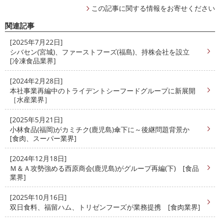
この記事に関する情報をお寄せください
関連記事
[2025年7月22日]
シバセン(宮城)、ファーストフーズ(福島)、持株会社を設立
[冷凍食品業界]
[2024年2月28日]
本社事業再編中のトライデントシーフードグループに新展開
［水産業界］
[2025年5月21日]
小林食品(福岡)がカミチク(鹿児島)傘下に～後継問題背景か
[食肉、スーパー業界]
[2024年12月18日]
Ｍ＆Ａ攻勢強める西原商会(鹿児島)がグループ再編(下) [食品
業界]
[2025年10月16日]
双日食料、福留ハム、トリゼンフーズが業務提携 [食肉業界]