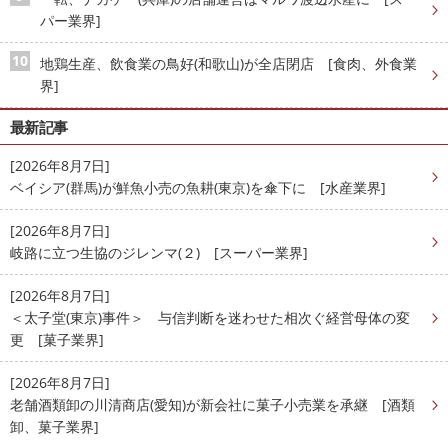
パー業界]
地鶏生産、飲食業の鳥好(和歌山)が全店閉店 [食肉、外食業
界]
最新記事
[2026年8月7日]
ベイシア(群馬)が鮮魚小売の魚耕(東京)を傘下に [水産業界]
[2026年8月7日]
岐路に立つ生協のジレンマ(２) [スーパー業界]
[2026年8月7日]
＜太子堂(東京)事件＞ 与信判断を迷わせた相次ぐ経営母体の変
更 [菓子業界]
[2026年8月7日]
老舗酒類卸の川清商店(愛知)が新会社に菓子小売業を承継 [酒類
卸、菓子業界]