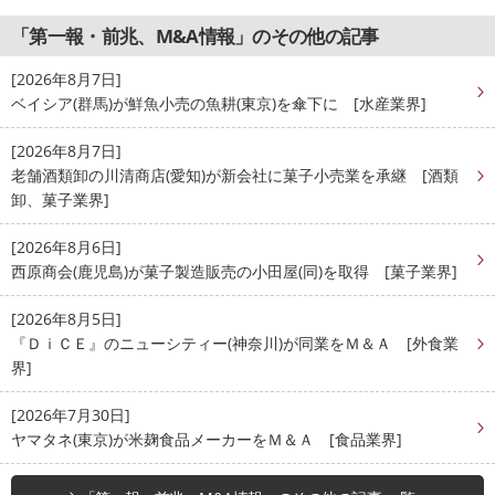
「第一報・前兆、M&A情報」のその他の記事
[2026年8月7日]
ベイシア(群馬)が鮮魚小売の魚耕(東京)を傘下に [水産業界]
[2026年8月7日]
老舗酒類卸の川清商店(愛知)が新会社に菓子小売業を承継 [酒類
卸、菓子業界]
[2026年8月6日]
西原商会(鹿児島)が菓子製造販売の小田屋(同)を取得 [菓子業界]
[2026年8月5日]
『ＤｉＣＥ』のニューシティー(神奈川)が同業をＭ＆Ａ [外食業
界]
[2026年7月30日]
ヤマタネ(東京)が米麹食品メーカーをＭ＆Ａ [食品業界]