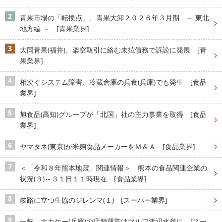
青果市場の「転換点」、青果大卸２０２６年３月期 － 東北
地方編 － [青果業界]
大同青果(福井)、架空取引に絡む未払債務で訴訟に発展 [青
果業界]
相次ぐシステム障害、冷蔵倉庫の兵食(兵庫)でも発生 [食品
業界]
旭食品(高知)グループが「北国」社の主力事業を取得 [食品
業界]
ヤマタネ(東京)が米麹食品メーカーをＭ＆Ａ [食品業界]
＜「令和８年熊本地震」関連情報＞ 熊本の食品関連企業の
状況(３)～３１日１１時現在 [食品業界]
岐路に立つ生協のジレンマ(１) [スーパー業界]
一転、ナカケー(兵庫)の店舗運営はマルワ渡辺水産に [スー