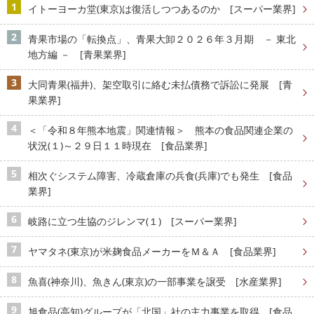
イトーヨーカ堂(東京)は復活しつつあるのか [スーパー業界]
青果市場の「転換点」、青果大卸２０２６年３月期 － 東北
地方編 － [青果業界]
大同青果(福井)、架空取引に絡む未払債務で訴訟に発展 [青
果業界]
＜「令和８年熊本地震」関連情報＞ 熊本の食品関連企業の
状況(１)～２９日１１時現在 [食品業界]
相次ぐシステム障害、冷蔵倉庫の兵食(兵庫)でも発生 [食品
業界]
岐路に立つ生協のジレンマ(１) [スーパー業界]
ヤマタネ(東京)が米麹食品メーカーをＭ＆Ａ [食品業界]
魚喜(神奈川)、魚きん(東京)の一部事業を譲受 [水産業界]
旭食品(高知)グループが「北国」社の主力事業を取得 [食品