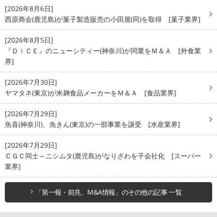
[2026年8月6日]
西原商会(鹿児島)が菓子製造販売の小田屋(同)を取得 [菓子業界]
[2026年8月5日]
『ＤｉＣＥ』のニューシティー(神奈川)が同業をＭ＆Ａ [外食業
界]
[2026年7月30日]
ヤマタネ(東京)が米麹食品メーカーをＭ＆Ａ [食品業界]
[2026年7月29日]
魚喜(神奈川)、魚きん(東京)の一部事業を譲受 [水産業界]
[2026年7月29日]
ＣＧＣ同士～ニシムタ(鹿児島)がなりざわを子会社化 [スーパー
業界]
「第一報・前兆、M&A情報」のその他の記事 一覧