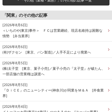
「その他（業種・業態）」のその他の記事 一覧
「関東」のその他の記事
[2026年8月6日]
＜いちのや(東京)事件＞ ＦＣは営業継続、現店名維持は困難な
情勢 [弁当業界]
[2026年8月6日]
(有)ザクセン [東京、パン製造]／人手不足により廃業へ
[2026年8月5日]
(株)太子堂 [東京、菓子小売]／菓子小売の『太子堂』が破たん、
一部店舗の営業権は譲渡へ
[2026年8月5日]
『ＤｉＣＥ』のニューシティー(神奈川)が同業をＭ＆Ａ [外食業
界]
[2026年8月4日]
イトーヨーカ堂(東京)は復活しつつあるのか [スーパー業界]