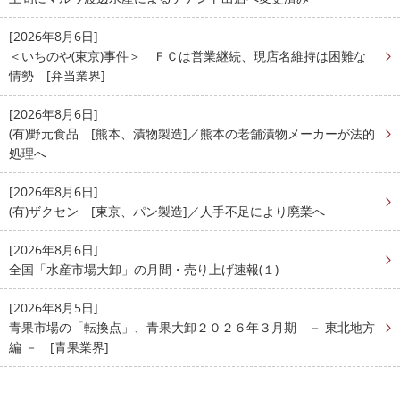
[2026年8月6日]
＜いちのや(東京)事件＞ ＦＣは営業継続、現店名維持は困難な
情勢 [弁当業界]
[2026年8月6日]
(有)野元食品 [熊本、漬物製造]／熊本の老舗漬物メーカーが法的
処理へ
[2026年8月6日]
(有)ザクセン [東京、パン製造]／人手不足により廃業へ
[2026年8月6日]
全国「水産市場大卸」の月間・売り上げ速報(１)
[2026年8月5日]
青果市場の「転換点」、青果大卸２０２６年３月期 － 東北地方
編 － [青果業界]