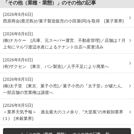
「その他（業種・業態）」のその他の記事
[2026年8月6日]
西原商会(鹿児島)が菓子製造販売の小田屋(同)を取得 [菓子業界]
[2026年8月6日]
(株)ナカケー [兵庫、元スーパー運営、不動産管理]／店舗は７月
上旬にマルワ渡辺水産によるテナント出店へ変更済み
[2026年8月6日]
(有)ザクセン [東京、パン製造]／人手不足により廃業へ
[2026年8月5日]
(株)太子堂 [東京、菓子小売]／菓子小売の『太子堂』が破たん、
一部店舗の営業権は譲渡へ
[2026年8月5日]
＜業界天気予報＞ 過去最大のコメ余り、“大逆風”の米穀卸業界
(１) [米穀業界]