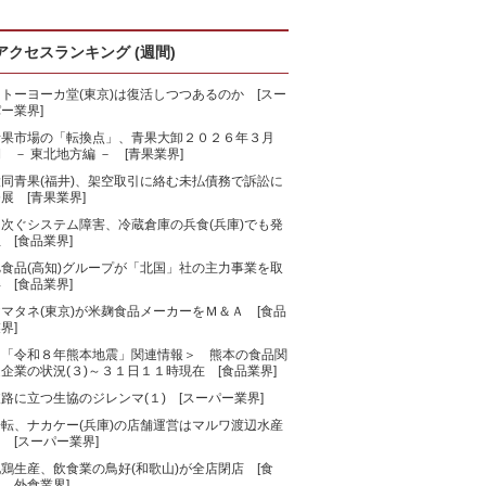
アクセスランキング (週間)
トーヨーカ堂(東京)は復活しつつあるのか [スー
ー業界]
青果市場の「転換点」、青果大卸２０２６年３月
 － 東北地方編 － [青果業界]
大同青果(福井)、架空取引に絡む未払債務で訴訟に
展 [青果業界]
相次ぐシステム障害、冷蔵倉庫の兵食(兵庫)でも発
 [食品業界]
旭食品(高知)グループが「北国」社の主力事業を取
 [食品業界]
マタネ(東京)が米麹食品メーカーをＭ＆Ａ [食品
界]
＜「令和８年熊本地震」関連情報＞ 熊本の食品関
企業の状況(３)～３１日１１時現在 [食品業界]
路に立つ生協のジレンマ(１) [スーパー業界]
一転、ナカケー(兵庫)の店舗運営はマルワ渡辺水産
 [スーパー業界]
鶏生産、飲食業の鳥好(和歌山)が全店閉店 [食
、外食業界]