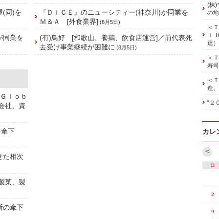
(株
(同)を
『ＤｉＣＥ』のニューシティー(神奈川)が同業を
の地
Ｍ＆Ａ [外食業界]
(8月5日)
＜Ｔ
ｌ 
が同業を
(有)鳥好 [和歌山、養鶏、飲食店運営]／前代表死
達）
去受け事業継続が困難に
(8月5日)
＜Ｔ
寿司
＜Ｔ
造、
 Ｇｌｏｂ
“２
株会社、資
を傘下
カレ
<
せた相次
日
[製菓、製
2
斯の傘下
9