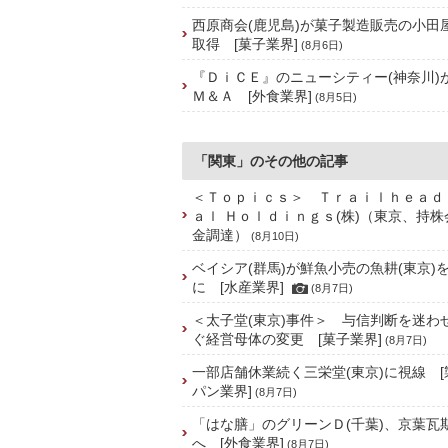
西原商会(鹿児島)が菓子製造販売の小田屋
取得 [菓子業界]
(8月6日)
『ＤｉＣＥ』のニューシティー(神奈川)
Ｍ＆Ａ [外食業界]
(8月5日)
「関東」のその他の記事
＜Ｔｏｐｉｃｓ＞ Ｔｒａｉｌｈｅａｄ
ａｌ Ｈｏｌｄｉｎｇｓ(株)（東京、持
金調達）
(8月10日)
ベイシア(群馬)が鮮魚小売の魚耕(東京)
に [水産業界]
(8月7日)
＜太子堂(東京)事件＞ 与信判断を迷わ
ぐ経営母体の変更 [菓子業界]
(8月7日)
一部店舗休業続く三栄堂(東京)に視線 
パン業界]
(8月7日)
「はな膳」のグリーンＤ(千葉)、京葉瓦
へ [外食業界]
(8月7日)