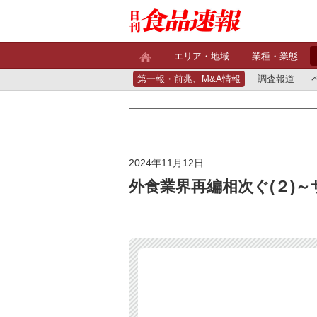
エリア・地域
業種・業態
第一報・前兆、M&A情報
調査報道
2024年11月12日
外食業界再編相次ぐ(２)