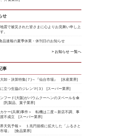
らせ
地震で被災された皆さまに心よりお見舞い申し上
す。
)食品速報の夏季休業・休刊日のお知らせ
> お知らせ 一覧へ
記事
大卸・決算特集(７)～『仙台市場』 [水産業界]
に立つ生協のジレンマ(３) [スーパー業界]
ンフード(大阪)がバウムクーヘンのヌベールを傘
 [乳製品、菓子業界]
カケー(兵庫)事件＞ 転機は二度～新店不調、事
渡不成立 [スーパー業界]
界天気予報＞ １兆円規模に拡大した「ふるさと
市場」 [食品業界]