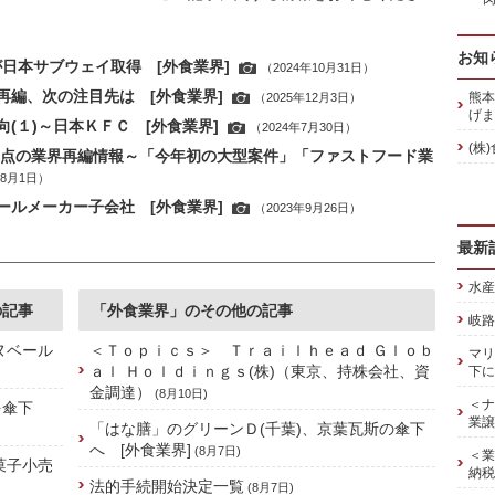
お知
が日本サブウェイ取得 [外食業界]
（2024年10月31日）
編、次の注目先は [外食業界]
熊本
（2025年12月3日）
げま
(１)～日本ＫＦＣ [外食業界]
（2024年7月30日）
(株
基点の業界再編情報～「今年初の大型案件」「ファストフード業
年8月1日）
ルメーカー子会社 [外食業界]
（2023年9月26日）
最新
水産
の記事
「外食業界」のその他の記事
岐路
ヌベール
＜Ｔｏｐｉｃｓ＞ Ｔｒａｉｌｈｅａｄ Ｇｌｏｂ
マリ
ａｌ Ｈｏｌｄｉｎｇｓ(株)（東京、持株会社、資
下に
金調達）
(8月10日)
＜ナ
を傘下
業譲
「はな膳」のグリーンＤ(千葉)、京葉瓦斯の傘下
へ [外食業界]
(8月7日)
＜業
菓子小売
納税
法的手続開始決定一覧
(8月7日)