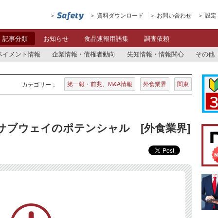
資料ダウンロード
お問い合わせ
設定
記事分類
お知らせ
食品速報用語集
調査依頼
ペイメント情報
企業情報・債権者動向
先知情報・情報関心
その他
第一報・前兆、M&A情報
外食業界
関東
カテゴリー：
～サブウェイのポテンシャル [外食業界]