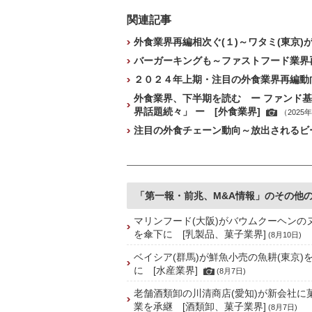
関連記事
外食業界再編相次ぐ(１)～ワタミ(東京)
バーガーキングも～ファストフード業界再
２０２４年上期・注目の外食業界再編動向
外食業界、下半期を読む ー ファンド
界話題続々」 ー [外食業界]
（2025
注目の外食チェーン動向～放出されるビー
「第一報・前兆、M&A情報」のその他
マリンフード(大阪)がバウムクーヘンの
を傘下に [乳製品、菓子業界]
(8月10日)
ベイシア(群馬)が鮮魚小売の魚耕(東京)
に [水産業界]
(8月7日)
老舗酒類卸の川清商店(愛知)が新会社に
業を承継 [酒類卸、菓子業界]
(8月7日)