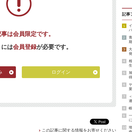
記事
イ
パ
記事は会員限定です。
期
くには
会員登録
が必要です。
発
生
み
ログイン
得
ヤ
業
連
岐
に
地
この記事に関する情報をお寄せください
肉