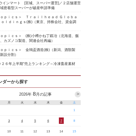
)ウインマート [宮城、スーパー運営]／２店舗運営
域密着型スーパーが破産申請準備
ｏｐｉｃｓ＞ Ｔｒａｉｌｈｅａｄ Ｇｌｏｂａ
Ｈｏｌｄｉｎｇｓ(株)（東京、持株会社、資金調
ｏｐｉｃｓ＞ (株)小樽かね丁鍛冶（北海道、飯
、カズノコ製造、関連会社再編）
ｏｐｉｃｓ＞ 金鵄盃酒造(株)（新潟、酒類製
新設分割）
０２６年上半期”売上ランキング～冷凍畜産素材
ンダーから探す
8
>
2026
年
月の記事
月
火
水
木
金
土
1
3
4
5
6
7
8
10
11
12
13
14
15