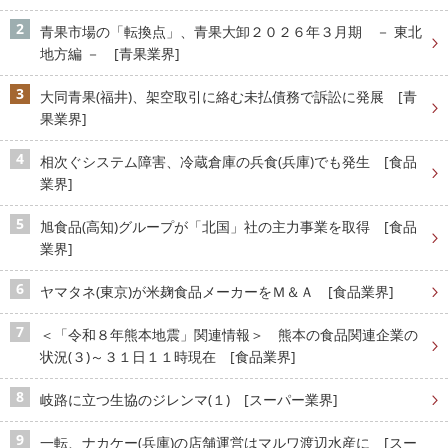
青果市場の「転換点」、青果大卸２０２６年３月期 － 東北
地方編 － [青果業界]
大同青果(福井)、架空取引に絡む未払債務で訴訟に発展 [青
果業界]
相次ぐシステム障害、冷蔵倉庫の兵食(兵庫)でも発生 [食品
業界]
旭食品(高知)グループが「北国」社の主力事業を取得 [食品
業界]
ヤマタネ(東京)が米麹食品メーカーをＭ＆Ａ [食品業界]
＜「令和８年熊本地震」関連情報＞ 熊本の食品関連企業の
状況(３)～３１日１１時現在 [食品業界]
岐路に立つ生協のジレンマ(１) [スーパー業界]
一転、ナカケー(兵庫)の店舗運営はマルワ渡辺水産に [スー