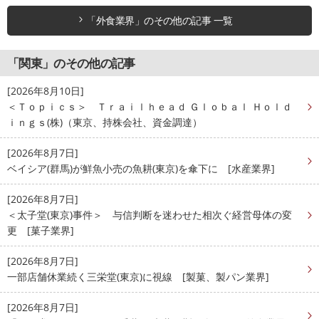
「外食業界」のその他の記事 一覧
「関東」のその他の記事
[2026年8月10日]
＜Ｔｏｐｉｃｓ＞ Ｔｒａｉｌｈｅａｄ Ｇｌｏｂａｌ Ｈｏｌｄ
ｉｎｇｓ(株)（東京、持株会社、資金調達）
[2026年8月7日]
ベイシア(群馬)が鮮魚小売の魚耕(東京)を傘下に [水産業界]
[2026年8月7日]
＜太子堂(東京)事件＞ 与信判断を迷わせた相次ぐ経営母体の変
更 [菓子業界]
[2026年8月7日]
一部店舗休業続く三栄堂(東京)に視線 [製菓、製パン業界]
[2026年8月7日]