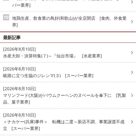
パー業界]
地鶏生産、飲食業の鳥好(和歌山)が全店閉店 [食肉、外食業
界]
最新記事
[2026年8月10日]
水産大卸・決算特集(７)～『仙台市場』 [水産業界]
[2026年8月10日]
岐路に立つ生協のジレンマ(３) [スーパー業界]
[2026年8月10日]
マリンフード(大阪)がバウムクーヘンのヌベールを傘下に [乳製
品、菓子業界]
[2026年8月10日]
＜ナカケー(兵庫)事件＞ 転機は二度～新店不調、事業譲渡不成
立 [スーパー業界]