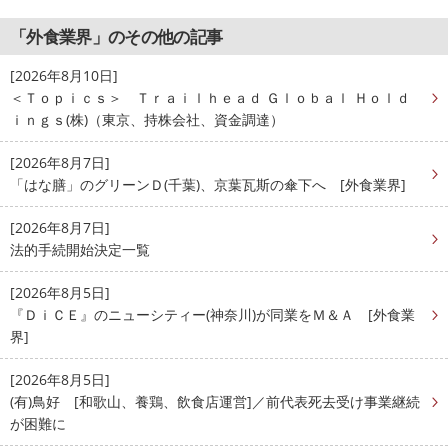
「外食業界」のその他の記事
[2026年8月10日]
＜Ｔｏｐｉｃｓ＞ Ｔｒａｉｌｈｅａｄ Ｇｌｏｂａｌ Ｈｏｌｄ
ｉｎｇｓ(株)（東京、持株会社、資金調達）
[2026年8月7日]
「はな膳」のグリーンＤ(千葉)、京葉瓦斯の傘下へ [外食業界]
[2026年8月7日]
法的手続開始決定一覧
[2026年8月5日]
『ＤｉＣＥ』のニューシティー(神奈川)が同業をＭ＆Ａ [外食業
界]
[2026年8月5日]
(有)鳥好 [和歌山、養鶏、飲食店運営]／前代表死去受け事業継続
が困難に