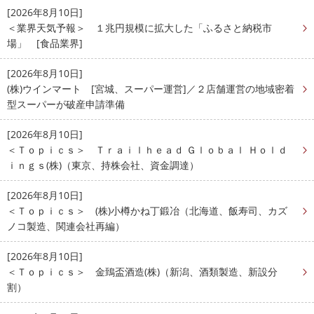
[2026年8月10日]
＜業界天気予報＞ １兆円規模に拡大した「ふるさと納税市
場」 [食品業界]
[2026年8月10日]
(株)ウインマート [宮城、スーパー運営]／２店舗運営の地域密着
型スーパーが破産申請準備
[2026年8月10日]
＜Ｔｏｐｉｃｓ＞ Ｔｒａｉｌｈｅａｄ Ｇｌｏｂａｌ Ｈｏｌｄ
ｉｎｇｓ(株)（東京、持株会社、資金調達）
[2026年8月10日]
＜Ｔｏｐｉｃｓ＞ (株)小樽かね丁鍛冶（北海道、飯寿司、カズ
ノコ製造、関連会社再編）
[2026年8月10日]
＜Ｔｏｐｉｃｓ＞ 金鵄盃酒造(株)（新潟、酒類製造、新設分
割）