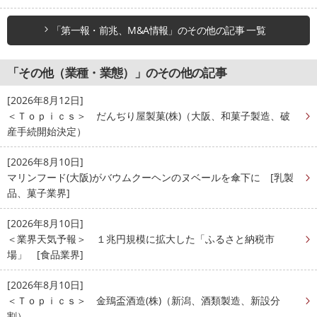
「第一報・前兆、M&A情報」のその他の記事 一覧
「その他（業種・業態）」のその他の記事
[2026年8月12日]
＜Ｔｏｐｉｃｓ＞ だんぢり屋製菓(株)（大阪、和菓子製造、破
産手続開始決定）
[2026年8月10日]
マリンフード(大阪)がバウムクーヘンのヌベールを傘下に [乳製
品、菓子業界]
[2026年8月10日]
＜業界天気予報＞ １兆円規模に拡大した「ふるさと納税市
場」 [食品業界]
[2026年8月10日]
＜Ｔｏｐｉｃｓ＞ 金鵄盃酒造(株)（新潟、酒類製造、新設分
割）