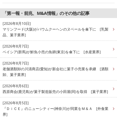
「第一報・前兆、M&A情報」のその他の記事
[2026年8月10日]
マリンフード(大阪)がバウムクーヘンのヌベールを傘下に [乳製
品、菓子業界]
[2026年8月7日]
ベイシア(群馬)が鮮魚小売の魚耕(東京)を傘下に [水産業界]
[2026年8月7日]
老舗酒類卸の川清商店(愛知)が新会社に菓子小売業を承継 [酒類
卸、菓子業界]
[2026年8月6日]
西原商会(鹿児島)が菓子製造販売の小田屋(同)を取得 [菓子業界]
[2026年8月5日]
『ＤｉＣＥ』のニューシティー(神奈川)が同業をＭ＆Ａ [外食業
界]