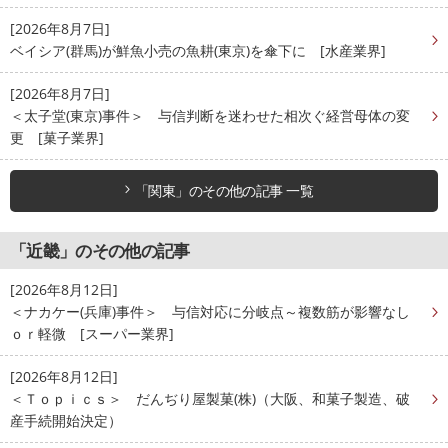
[2026年8月7日]
ベイシア(群馬)が鮮魚小売の魚耕(東京)を傘下に [水産業界]
[2026年8月7日]
＜太子堂(東京)事件＞ 与信判断を迷わせた相次ぐ経営母体の変
更 [菓子業界]
「関東」のその他の記事 一覧
「近畿」のその他の記事
[2026年8月12日]
＜ナカケー(兵庫)事件＞ 与信対応に分岐点～複数筋が影響なし
ｏｒ軽微 [スーパー業界]
[2026年8月12日]
＜Ｔｏｐｉｃｓ＞ だんぢり屋製菓(株)（大阪、和菓子製造、破
産手続開始決定）