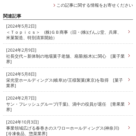
この記事に関する情報をお寄せください
関連記事
[2024年5月2日]
＜Ｔｏｐｉｃｓ＞ (株)ＧＢ商事（旧・(株)げんぶ堂、兵庫、
米菓製造、特別清算開始）
[2024年2月9日]
社長交代～新体制の地場菓子老舗、扇屋(栃木)に関心 [菓子業
界]
[2024年5月8日]
栄光堂ホールディングス(岐阜)が王様製菓(東京)を取得 [菓子
業界]
[2024年2月7日]
サン・フレッシュグループ(千葉)、渦中の役員が退任 [青果業
界]
[2024年10月3日]
事業領域広げる春巻きのスワローホールディングス(神奈川)
[冷凍食品、惣菜業界]