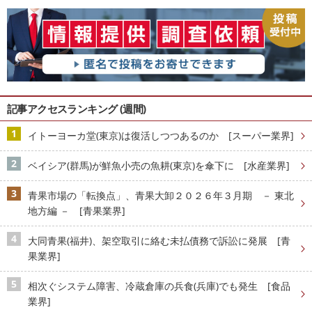
記事アクセスランキング (週間)
イトーヨーカ堂(東京)は復活しつつあるのか [スーパー業界]
ベイシア(群馬)が鮮魚小売の魚耕(東京)を傘下に [水産業界]
青果市場の「転換点」、青果大卸２０２６年３月期 － 東北
地方編 － [青果業界]
大同青果(福井)、架空取引に絡む未払債務で訴訟に発展 [青
果業界]
相次ぐシステム障害、冷蔵倉庫の兵食(兵庫)でも発生 [食品
業界]