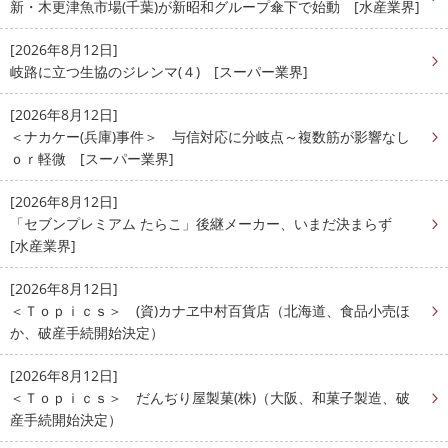
新・木更津魚市場(千葉)が新昭和グループ傘下で始動 [水産業界]
[2026年8月12日]
岐路に立つ生協のジレンマ(４) [スーパー業界]
[2026年8月12日]
＜ナカケー(兵庫)事件＞ 与信対応に分岐点～複数筋が影響なし
ｏｒ軽微 [スーパー業界]
[2026年8月12日]
「セブンプレミアム たらこ」後継メーカー、いまだ決まらず
[水産業界]
[2026年8月12日]
＜Ｔｏｐｉｃｓ＞ (資)カナヱ中村百貨店（北海道、食品小売ほ
か、破産手続開始決定）
[2026年8月12日]
＜Ｔｏｐｉｃｓ＞ だんぢり屋製菓(株)（大阪、和菓子製造、破
産手続開始決定）