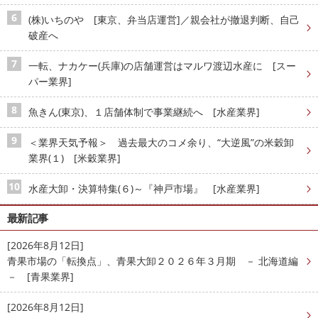
(株)いちのや [東京、弁当店運営]／親会社が撤退判断、自己
破産へ
一転、ナカケー(兵庫)の店舗運営はマルワ渡辺水産に [スー
パー業界]
魚きん(東京)、１店舗体制で事業継続へ [水産業界]
＜業界天気予報＞ 過去最大のコメ余り、“大逆風”の米穀卸
業界(１) [米穀業界]
水産大卸・決算特集(６)～『神戸市場』 [水産業界]
最新記事
[2026年8月12日]
青果市場の「転換点」、青果大卸２０２６年３月期 － 北海道編
－ [青果業界]
[2026年8月12日]