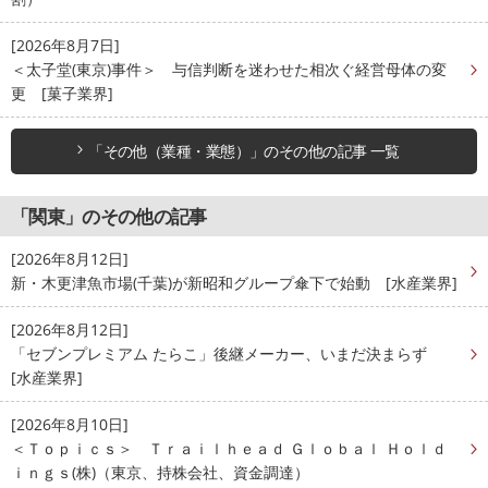
[2026年8月7日]
＜太子堂(東京)事件＞ 与信判断を迷わせた相次ぐ経営母体の変
更 [菓子業界]
「その他（業種・業態）」のその他の記事 一覧
「関東」のその他の記事
[2026年8月12日]
新・木更津魚市場(千葉)が新昭和グループ傘下で始動 [水産業界]
[2026年8月12日]
「セブンプレミアム たらこ」後継メーカー、いまだ決まらず
[水産業界]
[2026年8月10日]
＜Ｔｏｐｉｃｓ＞ Ｔｒａｉｌｈｅａｄ Ｇｌｏｂａｌ Ｈｏｌｄ
ｉｎｇｓ(株)（東京、持株会社、資金調達）