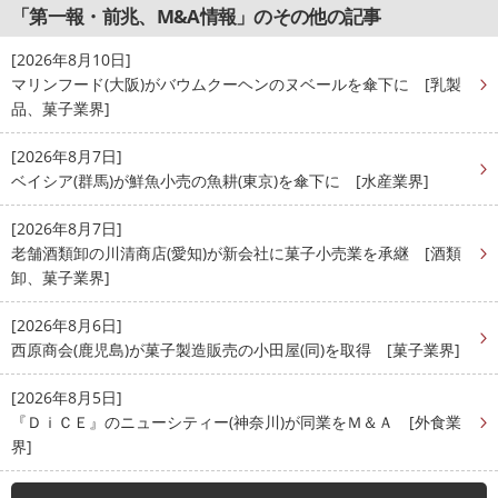
「第一報・前兆、M&A情報」のその他の記事
[2026年8月10日]
マリンフード(大阪)がバウムクーヘンのヌベールを傘下に [乳製
品、菓子業界]
[2026年8月7日]
ベイシア(群馬)が鮮魚小売の魚耕(東京)を傘下に [水産業界]
[2026年8月7日]
老舗酒類卸の川清商店(愛知)が新会社に菓子小売業を承継 [酒類
卸、菓子業界]
[2026年8月6日]
西原商会(鹿児島)が菓子製造販売の小田屋(同)を取得 [菓子業界]
[2026年8月5日]
『ＤｉＣＥ』のニューシティー(神奈川)が同業をＭ＆Ａ [外食業
界]