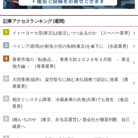
記事アクセスランキング (週間)
イトーヨーカ堂(東京)は復活しつつあるのか [スーパー業界]
ベイシア(群馬)が鮮魚小売の魚耕(東京)を傘下に [水産業界]
青果市場の「転換点」、青果大卸２０２６年３月期 － 東北
地方編 － [青果業界]
大同青果(福井)、架空取引に絡む未払債務で訴訟に発展 [青
果業界]
相次ぐシステム障害、冷蔵倉庫の兵食(兵庫)でも発生 [食品
業界]
(株)いちのや [東京、弁当店運営]／親会社が撤退判断、自己
破産へ