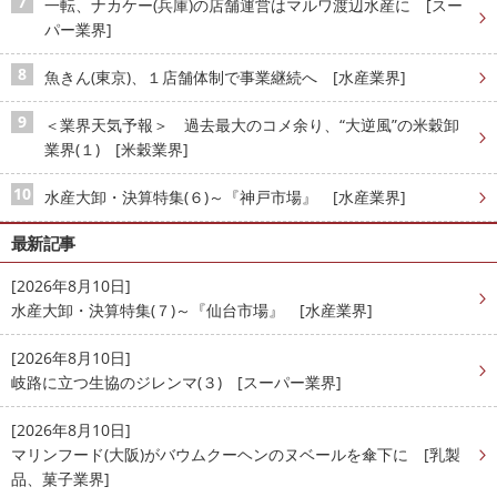
一転、ナカケー(兵庫)の店舗運営はマルワ渡辺水産に [スー
パー業界]
魚きん(東京)、１店舗体制で事業継続へ [水産業界]
＜業界天気予報＞ 過去最大のコメ余り、“大逆風”の米穀卸
業界(１) [米穀業界]
水産大卸・決算特集(６)～『神戸市場』 [水産業界]
最新記事
[2026年8月10日]
水産大卸・決算特集(７)～『仙台市場』 [水産業界]
[2026年8月10日]
岐路に立つ生協のジレンマ(３) [スーパー業界]
[2026年8月10日]
マリンフード(大阪)がバウムクーヘンのヌベールを傘下に [乳製
品、菓子業界]