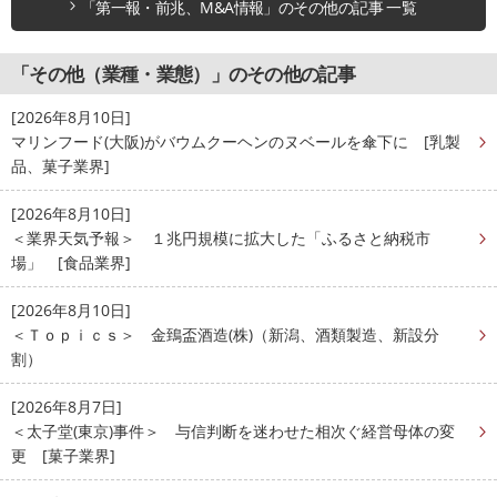
「第一報・前兆、M&A情報」のその他の記事 一覧
「その他（業種・業態）」のその他の記事
[2026年8月10日]
マリンフード(大阪)がバウムクーヘンのヌベールを傘下に [乳製
品、菓子業界]
[2026年8月10日]
＜業界天気予報＞ １兆円規模に拡大した「ふるさと納税市
場」 [食品業界]
[2026年8月10日]
＜Ｔｏｐｉｃｓ＞ 金鵄盃酒造(株)（新潟、酒類製造、新設分
割）
[2026年8月7日]
＜太子堂(東京)事件＞ 与信判断を迷わせた相次ぐ経営母体の変
更 [菓子業界]