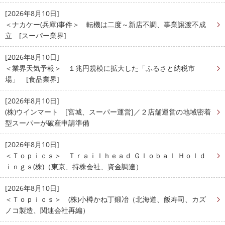
[2026年8月10日]
＜ナカケー(兵庫)事件＞ 転機は二度～新店不調、事業譲渡不成
立 [スーパー業界]
[2026年8月10日]
＜業界天気予報＞ １兆円規模に拡大した「ふるさと納税市
場」 [食品業界]
[2026年8月10日]
(株)ウインマート [宮城、スーパー運営]／２店舗運営の地域密着
型スーパーが破産申請準備
[2026年8月10日]
＜Ｔｏｐｉｃｓ＞ Ｔｒａｉｌｈｅａｄ Ｇｌｏｂａｌ Ｈｏｌｄ
ｉｎｇｓ(株)（東京、持株会社、資金調達）
[2026年8月10日]
＜Ｔｏｐｉｃｓ＞ (株)小樽かね丁鍛冶（北海道、飯寿司、カズ
ノコ製造、関連会社再編）