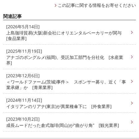
この記事に関する情報をお寄せください
関連記事
[2026年5月14日]
上島珈琲貿易(大阪)新会社にオリエンタルベーカリーが関与
[食品業界]
[2025年11月19日]
アナゴのボングルメ(福岡)、受託加工部門を分社化 [水産業
界]
[2023年12月6日]
＜ワールドファーム(茨城)事件＞ スポンサー募り、近く「事
業承継」か [青果業界]
[2024年11月14日]
イタリアンのリアナ(東京)が異業種傘下に [外食業界]
[2023年10月2日]
成長ムードだった倉式珈琲(岡山)が“曲がり角” [観光業界]