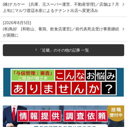
(株)ナカケー [兵庫、元スーパー運営、不動産管理]／店舗は７月
上旬にマルワ渡辺水産によるテナント出店へ変更済み
[2026年8月5日]
(有)鳥好 [和歌山、養鶏、飲食店運営]／前代表死去受け事業継続
が困難に
「近畿」のその他の記事 一覧