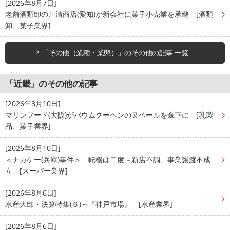
[2026年8月7日]
老舗酒類卸の川清商店(愛知)が新会社に菓子小売業を承継 [酒類
卸、菓子業界]
「その他（業種・業態）」のその他の記事 一覧
「近畿」のその他の記事
[2026年8月10日]
マリンフード(大阪)がバウムクーヘンのヌベールを傘下に [乳製
品、菓子業界]
[2026年8月10日]
＜ナカケー(兵庫)事件＞ 転機は二度～新店不調、事業譲渡不成
立 [スーパー業界]
[2026年8月6日]
水産大卸・決算特集(６)～『神戸市場』 [水産業界]
[2026年8月6日]