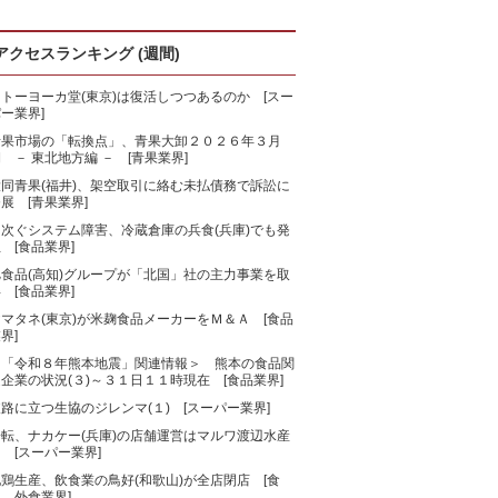
アクセスランキング (週間)
トーヨーカ堂(東京)は復活しつつあるのか [スー
ー業界]
青果市場の「転換点」、青果大卸２０２６年３月
 － 東北地方編 － [青果業界]
大同青果(福井)、架空取引に絡む未払債務で訴訟に
展 [青果業界]
相次ぐシステム障害、冷蔵倉庫の兵食(兵庫)でも発
 [食品業界]
旭食品(高知)グループが「北国」社の主力事業を取
 [食品業界]
マタネ(東京)が米麹食品メーカーをＭ＆Ａ [食品
界]
＜「令和８年熊本地震」関連情報＞ 熊本の食品関
企業の状況(３)～３１日１１時現在 [食品業界]
路に立つ生協のジレンマ(１) [スーパー業界]
一転、ナカケー(兵庫)の店舗運営はマルワ渡辺水産
 [スーパー業界]
鶏生産、飲食業の鳥好(和歌山)が全店閉店 [食
、外食業界]