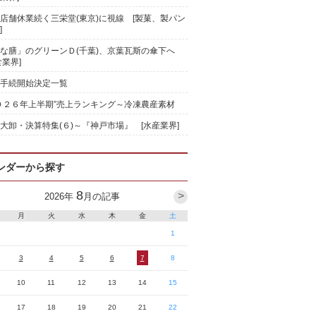
店舗休業続く三栄堂(東京)に視線 [製菓、製パン
]
な膳」のグリーンＤ(千葉)、京葉瓦斯の傘下へ
食業界]
手続開始決定一覧
０２６年上半期”売上ランキング～冷凍農産素材
大卸・決算特集(６)～『神戸市場』 [水産業界]
ンダーから探す
8
>
2026
年
月の記事
月
火
水
木
金
土
1
3
4
5
6
7
8
10
11
12
13
14
15
17
18
19
20
21
22