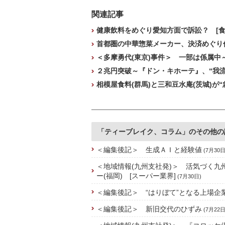
関連記事
健康飲料をめぐり愛知方面で訴訟？ [食
首都圏の中華惣菜メーカー、決済めぐり係
＜多摩勇代(東京)事件＞ 一部は係属中
２兆円突破～『ドン・キホーテ』、“我流”
相模屋食料(群馬)と三和豆水庵(茨城)が“
「ティーブレイク、コラム」のその他の
＜編集後記＞ 生成ＡＩと経験値
(7月30日
＜地域情報(九州支社発)＞ 活気づく九
ー(福岡) [スーパー業界]
(7月30日)
＜編集後記＞ “はりぼて”となる上場企
＜編集後記＞ 新旧交代のひずみ
(7月22日