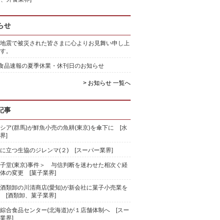
らせ
地震で被災された皆さまに心よりお見舞い申し上
す。
)食品速報の夏季休業・休刊日のお知らせ
> お知らせ 一覧へ
記事
シア(群馬)が鮮魚小売の魚耕(東京)を傘下に [水
界]
に立つ生協のジレンマ(２) [スーパー業界]
子堂(東京)事件＞ 与信判断を迷わせた相次ぐ経
体の変更 [菓子業界]
酒類卸の川清商店(愛知)が新会社に菓子小売業を
 [酒類卸、菓子業界]
綜合食品センター(北海道)が１店舗体制へ [スー
業界]