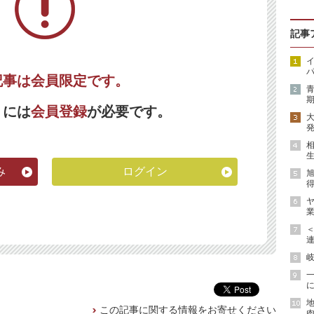
記事
イ
パ
記事は会員限定です。
期
くには
会員登録
が必要です。
発
生
み
ログイン
得
ヤ
業
連
岐
に
地
この記事に関する情報をお寄せください
肉