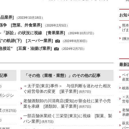
お知
品業界]
（2023年10月18日）
争 [惣菜、外食業界]
熊本
（2026年2月5日）
げま
～「訴訟」の状況に視線 [青果業界]
（2024年10月17日）
(株
の軌跡(下) [スーパー業界]
（2024年8月30日）
急接近” [豆腐・油揚げ業界]
（2024年2月7日）
最新
ベイ
記事
「その他（業種・業態）」のその他の記事
産業
＜太子堂(東京)事件＞ 与信判断を迷わせた相次
)
岐路
ぐ経営母体の変更 [菓子業界]
(8月7日)
州シジシ
＜太
老舗酒類卸の川清商店(愛知)が新会社に菓子小売
営母
業を承継 [酒類卸、菓子業界]
(8月7日)
業
老舗
(7月27日)
承継
一部店舗休業続く三栄堂(東京)に視線 [製菓、製
)
パン業界]
(8月7日)
萩見
パー