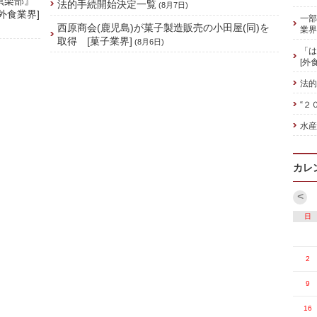
倶楽部』
法的手続開始決定一覧
(8月7日)
外食業界]
一部
西原商会(鹿児島)が菓子製造販売の小田屋(同)を
業界
取得 [菓子業界]
(8月6日)
「は
[外
法的
“２
水産
カレ
<
日
2
9
16