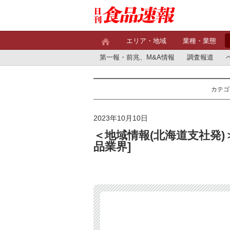
エリア・地域
業種・業態
第一報・前兆、M&A情報
調査報道
カテゴ
2023年10月10日
＜地域情報(北海道支社発)
品業界]