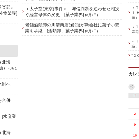
倶楽部』
＜Ｔ
＜太子堂(東京)事件＞ 与信判断を迷わせた相次
外食業界]
ｌ 
ぐ経営母体の変更 [菓子業界]
(8月7日)
達）
老舗酒類卸の川清商店(愛知)が新会社に菓子小売
＜Ｔ
業を承継 [酒類卸、菓子業界]
(8月7日)
寿司
＜Ｔ
造、
“２
（北海
編）
(8月1
カレ
舗体制へ
<
日
社を合併
2
 [水産業
9
（北海
16