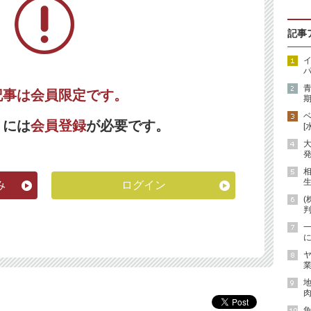
記事
イ
パ
記事は会員限定です。
期
くには
会員登録
が必要です。
[
発
生
み
ログイン
(
に
ヤ
業
地
肉
魚