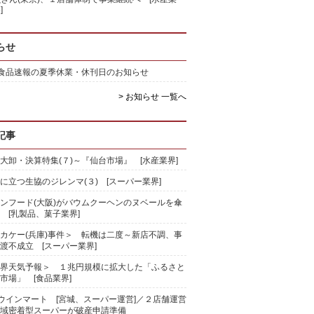
]
らせ
)食品速報の夏季休業・休刊日のお知らせ
> お知らせ 一覧へ
記事
大卸・決算特集(７)～『仙台市場』 [水産業界]
に立つ生協のジレンマ(３) [スーパー業界]
ンフード(大阪)がバウムクーヘンのヌベールを傘
 [乳製品、菓子業界]
カケー(兵庫)事件＞ 転機は二度～新店不調、事
渡不成立 [スーパー業界]
界天気予報＞ １兆円規模に拡大した「ふるさと
市場」 [食品業界]
)ウインマート [宮城、スーパー運営]／２店舗運営
域密着型スーパーが破産申請準備