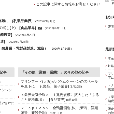
界
この記事に関する情報をお寄せください
お知
難に [乳製品業界]
（2023年9月1日）
(株
兆し(上) [食品業界]
（2026年6月15日）
酪農業]
（2025年6月20日）
造]
（2025年2月26日）
、酪農業・乳製品製造、減資）
（2026年1月30日）
最新
水産
岐路
記事
「その他（業種・業態）」のその他の記事
マリ
下に
マリンフード(大阪)がバウムクーヘンのヌベール
)
＜ナ
を傘下に [乳製品、菓子業界]
(8月10日)
業譲
州シジシ
＜業界天気予報＞ １兆円規模に拡大した「ふる
＜業
さと納税市場」 [食品業界]
(8月10日)
納税
業
(7月27日)
＜Ｔｏｐｉｃｓ＞ 金鵄盃酒造(株)（新潟、酒類
(株
)
製造、新設分割）
の地
(8月10日)