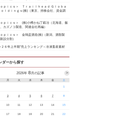
ｏｐｉｃｓ＞ Ｔｒａｉｌｈｅａｄ Ｇｌｏｂａ
Ｈｏｌｄｉｎｇｓ(株)（東京、持株会社、資金調
ｏｐｉｃｓ＞ (株)小樽かね丁鍛冶（北海道、飯
、カズノコ製造、関連会社再編）
ｏｐｉｃｓ＞ 金鵄盃酒造(株)（新潟、酒類製
新設分割）
０２６年上半期”売上ランキング～冷凍畜産素材
ンダーから探す
8
>
2026
年
月の記事
月
火
水
木
金
土
1
3
4
5
6
7
8
10
11
12
13
14
15
17
18
19
20
21
22