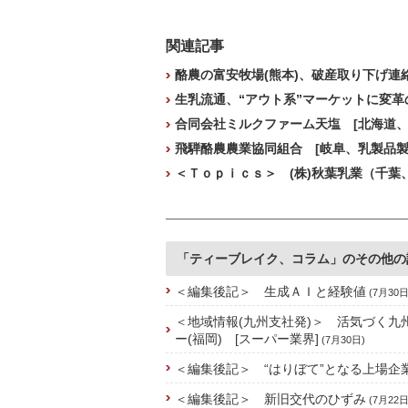
関連記事
酪農の富安牧場(熊本)、破産取り下げ連絡
生乳流通、“アウト系”マーケットに変革の
合同会社ミルクファーム天塩 [北海道、
飛騨酪農農業協同組合 [岐阜、乳製品製
＜Ｔｏｐｉｃｓ＞ (株)秋葉乳業（千葉
「ティーブレイク、コラム」のその他の
＜編集後記＞ 生成ＡＩと経験値
(7月30日
＜地域情報(九州支社発)＞ 活気づく九
ー(福岡) [スーパー業界]
(7月30日)
＜編集後記＞ “はりぼて”となる上場企
＜編集後記＞ 新旧交代のひずみ
(7月22日