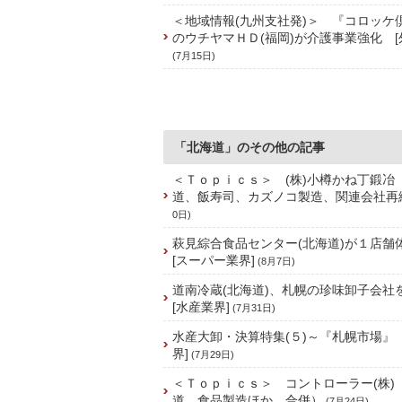
＜地域情報(九州支社発)＞ 『コロッケ
のウチヤマＨＤ(福岡)が介護事業強化 [
(7月15日)
「北海道」のその他の記事
＜Ｔｏｐｉｃｓ＞ (株)小樽かね丁鍛冶
道、飯寿司、カズノコ製造、関連会社再
0日)
萩見綜合食品センター(北海道)が１店
[スーパー業界]
(8月7日)
道南冷蔵(北海道)、札幌の珍味卸子会
[水産業界]
(7月31日)
水産大卸・決算特集(５)～『札幌市場』
界]
(7月29日)
＜Ｔｏｐｉｃｓ＞ コントローラー(株)
道、食品製造ほか、合併）
(7月24日)