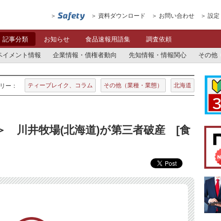
資料ダウンロード
お問い合わせ
設定
記事分類
お知らせ
食品速報用語集
調査依頼
ペイメント情報
企業情報・債権者動向
先知情報・情報関心
その他
ティーブレイク、コラム
その他（業種・業態）
北海道
リー：
＞ 川井牧場(北海道)が第三者破産 [食