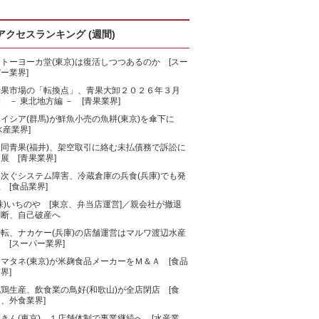
アクセスランキング (週間)
トーヨーカ堂(東京)は復活しつつあるのか [スー
ー業界]
青果市場の「転換点」、青果大卸２０２６年３月
 － 東北地方編 － [青果業界]
ベイシア(群馬)が鮮魚小売の魚耕(東京)を傘下に
水産業界]
大同青果(福井)、架空取引に絡む未払債務で訴訟に
展 [青果業界]
相次ぐシステム障害、冷蔵倉庫の兵食(兵庫)でも発
 [食品業界]
株)いちのや [東京、弁当店運営]／親会社が撤退
判断、自己破産へ
一転、ナカケー(兵庫)の店舗運営はマルワ渡辺水産
 [スーパー業界]
マタネ(東京)が米麹食品メーカーをＭ＆Ａ [食品
界]
鶏生産、飲食業の鳥好(和歌山)が全店閉店 [食
、外食業界]
きん(東京)、１店舗体制で事業継続へ [水産業