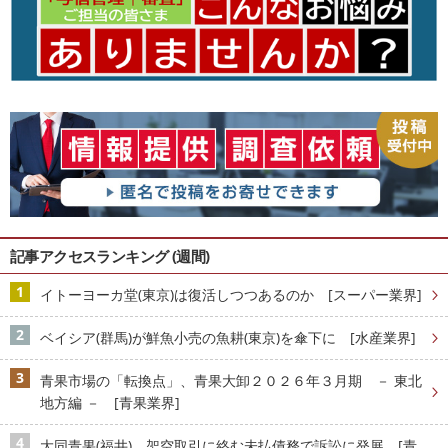
記事アクセスランキング (週間)
イトーヨーカ堂(東京)は復活しつつあるのか [スーパー業界]
ベイシア(群馬)が鮮魚小売の魚耕(東京)を傘下に [水産業界]
青果市場の「転換点」、青果大卸２０２６年３月期 － 東北
地方編 － [青果業界]
大同青果(福井)、架空取引に絡む未払債務で訴訟に発展 [青