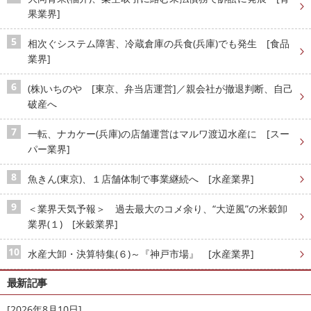
果業界]
相次ぐシステム障害、冷蔵倉庫の兵食(兵庫)でも発生 [食品
業界]
(株)いちのや [東京、弁当店運営]／親会社が撤退判断、自己
破産へ
一転、ナカケー(兵庫)の店舗運営はマルワ渡辺水産に [スー
パー業界]
魚きん(東京)、１店舗体制で事業継続へ [水産業界]
＜業界天気予報＞ 過去最大のコメ余り、“大逆風”の米穀卸
業界(１) [米穀業界]
水産大卸・決算特集(６)～『神戸市場』 [水産業界]
最新記事
[2026年8月10日]