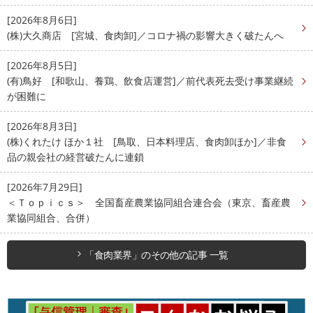
[2026年8月6日]
(株)大久商店 [宮城、食肉卸]／コロナ禍の影響大きく破たんへ
[2026年8月5日]
(有)鳥好 [和歌山、養鶏、飲食店運営]／前代表死去受け事業継続
が困難に
[2026年8月3日]
(株)くれたけ ほか１社 [鳥取、日本料理店、食肉卸ほか]／非食
品の親会社の経営破たんに連鎖
[2026年7月29日]
＜Ｔｏｐｉｃｓ＞ 全国畜産農業協同組合連合会（東京、畜産農
業協同組合、合併）
「食肉業界」のその他の記事 一覧