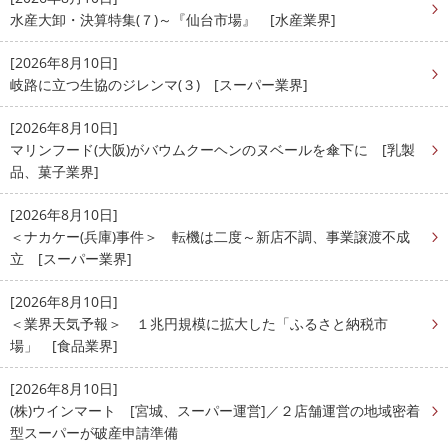
水産大卸・決算特集(７)～『仙台市場』 [水産業界]
[2026年8月10日]
岐路に立つ生協のジレンマ(３) [スーパー業界]
[2026年8月10日]
マリンフード(大阪)がバウムクーヘンのヌベールを傘下に [乳製
品、菓子業界]
[2026年8月10日]
＜ナカケー(兵庫)事件＞ 転機は二度～新店不調、事業譲渡不成
立 [スーパー業界]
[2026年8月10日]
＜業界天気予報＞ １兆円規模に拡大した「ふるさと納税市
場」 [食品業界]
[2026年8月10日]
(株)ウインマート [宮城、スーパー運営]／２店舗運営の地域密着
型スーパーが破産申請準備