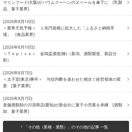
マリンフード(大阪)がバウムクーヘンのヌベールを傘下に [乳製
品、菓子業界]
[2026年8月10日]
＜業界天気予報＞ １兆円規模に拡大した「ふるさと納税市
場」 [食品業界]
[2026年8月10日]
＜Ｔｏｐｉｃｓ＞ 金鵄盃酒造(株)（新潟、酒類製造、新設分
割）
[2026年8月7日]
＜太子堂(東京)事件＞ 与信判断を迷わせた相次ぐ経営母体の変
更 [菓子業界]
[2026年8月7日]
老舗酒類卸の川清商店(愛知)が新会社に菓子小売業を承継 [酒類
卸、菓子業界]
「その他（業種・業態）」のその他の記事 一覧