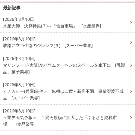
最新記事
[2026年8月10日]
水産大卸・決算特集(７)～『仙台市場』 [水産業界]
[2026年8月10日]
岐路に立つ生協のジレンマ(３) [スーパー業界]
[2026年8月10日]
マリンフード(大阪)がバウムクーヘンのヌベールを傘下に [乳製
品、菓子業界]
[2026年8月10日]
＜ナカケー(兵庫)事件＞ 転機は二度～新店不調、事業譲渡不成
立 [スーパー業界]
[2026年8月10日]
＜業界天気予報＞ １兆円規模に拡大した「ふるさと納税市
場」 [食品業界]