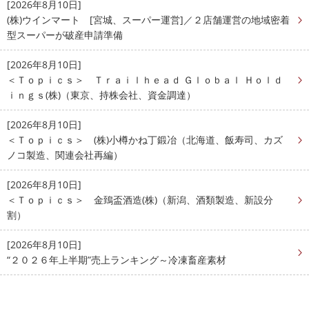
[2026年8月10日]
(株)ウインマート [宮城、スーパー運営]／２店舗運営の地域密着
型スーパーが破産申請準備
[2026年8月10日]
＜Ｔｏｐｉｃｓ＞ Ｔｒａｉｌｈｅａｄ Ｇｌｏｂａｌ Ｈｏｌｄ
ｉｎｇｓ(株)（東京、持株会社、資金調達）
[2026年8月10日]
＜Ｔｏｐｉｃｓ＞ (株)小樽かね丁鍛冶（北海道、飯寿司、カズ
ノコ製造、関連会社再編）
[2026年8月10日]
＜Ｔｏｐｉｃｓ＞ 金鵄盃酒造(株)（新潟、酒類製造、新設分
割）
[2026年8月10日]
“２０２６年上半期”売上ランキング～冷凍畜産素材