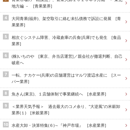
地方編 － [青果業界]
大同青果(福井)、架空取引に絡む未払債務で訴訟に発展 [青
果業界]
相次ぐシステム障害、冷蔵倉庫の兵食(兵庫)でも発生 [食品
業界]
(株)いちのや [東京、弁当店運営]／親会社が撤退判断、自己
破産へ
一転、ナカケー(兵庫)の店舗運営はマルワ渡辺水産に [スー
パー業界]
魚きん(東京)、１店舗体制で事業継続へ [水産業界]
＜業界天気予報＞ 過去最大のコメ余り、“大逆風”の米穀卸
業界(１) [米穀業界]
水産大卸・決算特集(６)～『神戸市場』 [水産業界]