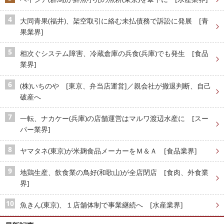
大同青果(福井)、架空取引に絡む未払債務で訴訟に発展 [青
果業界]
相次ぐシステム障害、冷蔵倉庫の兵食(兵庫)でも発生 [食品
業界]
(株)いちのや [東京、弁当店運営]／親会社が撤退判断、自己
破産へ
一転、ナカケー(兵庫)の店舗運営はマルワ渡辺水産に [スー
パー業界]
ヤマタネ(東京)が米麹食品メーカーをＭ＆Ａ [食品業界]
地鶏生産、飲食業の鳥好(和歌山)が全店閉店 [食肉、外食業
界]
魚きん(東京)、１店舗体制で事業継続へ [水産業界]