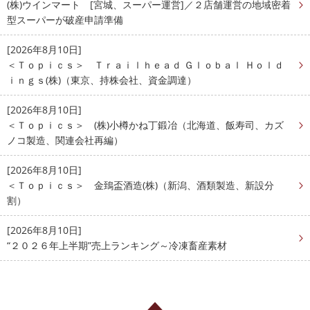
(株)ウインマート [宮城、スーパー運営]／２店舗運営の地域密着
型スーパーが破産申請準備
[2026年8月10日]
＜Ｔｏｐｉｃｓ＞ Ｔｒａｉｌｈｅａｄ Ｇｌｏｂａｌ Ｈｏｌｄ
ｉｎｇｓ(株)（東京、持株会社、資金調達）
[2026年8月10日]
＜Ｔｏｐｉｃｓ＞ (株)小樽かね丁鍛冶（北海道、飯寿司、カズ
ノコ製造、関連会社再編）
[2026年8月10日]
＜Ｔｏｐｉｃｓ＞ 金鵄盃酒造(株)（新潟、酒類製造、新設分
割）
[2026年8月10日]
“２０２６年上半期”売上ランキング～冷凍畜産素材