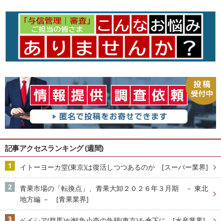
記事アクセスランキング (週間)
イトーヨーカ堂(東京)は復活しつつあるのか [スーパー業界]
青果市場の「転換点」、青果大卸２０２６年３月期 － 東北
地方編 － [青果業界]
ベイシア(群馬)が鮮魚小売の魚耕(東京)を傘下に [水産業界]