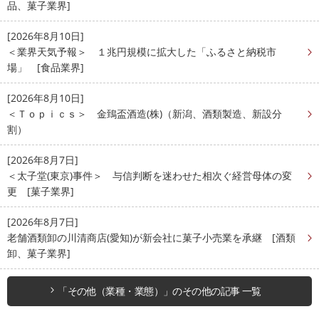
品、菓子業界]
[2026年8月10日]
＜業界天気予報＞ １兆円規模に拡大した「ふるさと納税市
場」 [食品業界]
[2026年8月10日]
＜Ｔｏｐｉｃｓ＞ 金鵄盃酒造(株)（新潟、酒類製造、新設分
割）
[2026年8月7日]
＜太子堂(東京)事件＞ 与信判断を迷わせた相次ぐ経営母体の変
更 [菓子業界]
[2026年8月7日]
老舗酒類卸の川清商店(愛知)が新会社に菓子小売業を承継 [酒類
卸、菓子業界]
「その他（業種・業態）」のその他の記事 一覧