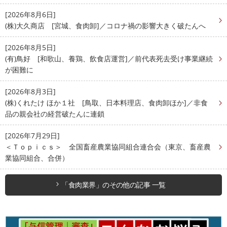
[2026年8月6日]
(株)大久商店 [宮城、食肉卸]／コロナ禍の影響大きく破たんへ
[2026年8月5日]
(有)鳥好 [和歌山、養鶏、飲食店運営]／前代表死去受け事業継続
が困難に
[2026年8月3日]
(株)くれたけ ほか１社 [鳥取、日本料理店、食肉卸ほか]／非食
品の親会社の経営破たんに連鎖
[2026年7月29日]
＜Ｔｏｐｉｃｓ＞ 全国畜産農業協同組合連合会（東京、畜産農
業協同組合、合併）
「食肉業界」のその他の記事 一覧