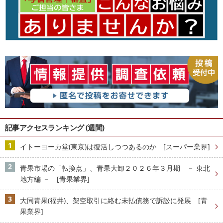
記事アクセスランキング (週間)
イトーヨーカ堂(東京)は復活しつつあるのか [スーパー業界]
青果市場の「転換点」、青果大卸２０２６年３月期 － 東北
地方編 － [青果業界]
大同青果(福井)、架空取引に絡む未払債務で訴訟に発展 [青
果業界]