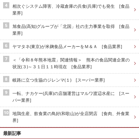
相次ぐシステム障害、冷蔵倉庫の兵食(兵庫)でも発生 [食品
業界]
旭食品(高知)グループが「北国」社の主力事業を取得 [食品
業界]
ヤマタネ(東京)が米麹食品メーカーをＭ＆Ａ [食品業界]
＜「令和８年熊本地震」関連情報＞ 熊本の食品関連企業の
状況(３)～３１日１１時現在 [食品業界]
岐路に立つ生協のジレンマ(１) [スーパー業界]
一転、ナカケー(兵庫)の店舗運営はマルワ渡辺水産に [スー
パー業界]
地鶏生産、飲食業の鳥好(和歌山)が全店閉店 [食肉、外食業
界]
最新記事