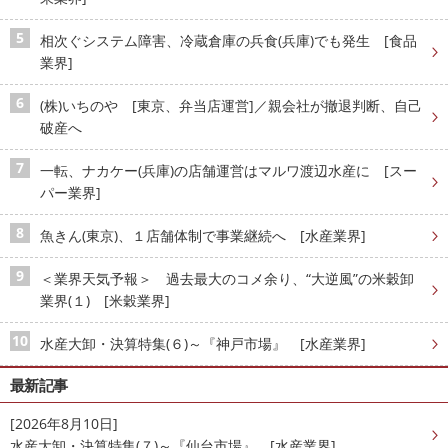
相次ぐシステム障害、冷蔵倉庫の兵食(兵庫)でも発生 [食品
業界]
(株)いちのや [東京、弁当店運営]／親会社が撤退判断、自己
破産へ
一転、ナカケー(兵庫)の店舗運営はマルワ渡辺水産に [スー
パー業界]
魚きん(東京)、１店舗体制で事業継続へ [水産業界]
＜業界天気予報＞ 過去最大のコメ余り、“大逆風”の米穀卸
業界(１) [米穀業界]
水産大卸・決算特集(６)～『神戸市場』 [水産業界]
最新記事
[2026年8月10日]
水産大卸・決算特集(７)～『仙台市場』 [水産業界]