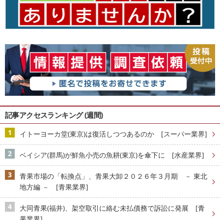
記事アクセスランキング (週間)
イトーヨーカ堂(東京)は復活しつつあるのか [スーパー業界]
ベイシア(群馬)が鮮魚小売の魚耕(東京)を傘下に [水産業界]
青果市場の「転換点」、青果大卸２０２６年３月期 － 東北
地方編 － [青果業界]
大同青果(福井)、架空取引に絡む未払債務で訴訟に発展 [青
果業界]