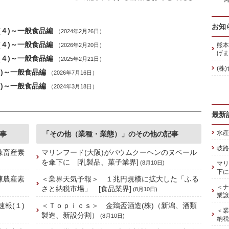
お知
４)～一般食品編
（2024年2月26日）
４)～一般食品編
熊本
（2026年2月20日）
げま
４)～一般食品編
（2025年2月21日）
(株
)～一般食品編
（2026年7月16日）
)～一般食品編
（2024年3月18日）
最新
水産
事
「その他（業種・業態）」のその他の記事
岐路
凍畜産素
マリンフード(大阪)がバウムクーヘンのヌベール
を傘下に [乳製品、菓子業界]
(8月10日)
マリ
下に
凍農産素
＜業界天気予報＞ １兆円規模に拡大した「ふる
＜ナ
さと納税市場」 [食品業界]
(8月10日)
業譲
報(１)
＜Ｔｏｐｉｃｓ＞ 金鵄盃酒造(株)（新潟、酒類
＜業
製造、新設分割）
(8月10日)
納税