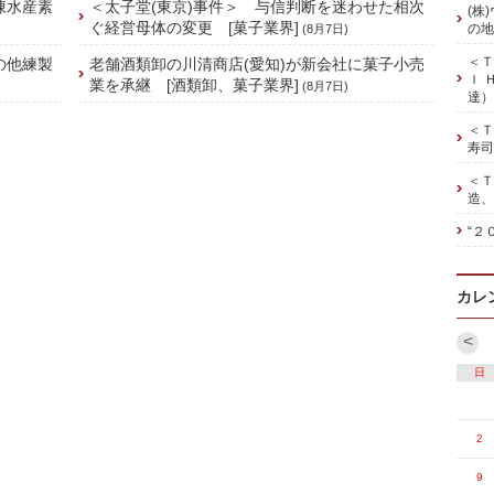
凍水産素
＜太子堂(東京)事件＞ 与信判断を迷わせた相次
(株
ぐ経営母体の変更 [菓子業界]
の地
(8月7日)
＜Ｔ
の他練製
老舗酒類卸の川清商店(愛知)が新会社に菓子小売
ｌ 
業を承継 [酒類卸、菓子業界]
(8月7日)
達）
＜Ｔ
寿司
＜Ｔ
造、
“２
カレ
<
日
2
9