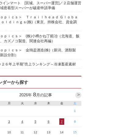
)ウインマート [宮城、スーパー運営]／２店舗運営
域密着型スーパーが破産申請準備
ｏｐｉｃｓ＞ Ｔｒａｉｌｈｅａｄ Ｇｌｏｂａ
Ｈｏｌｄｉｎｇｓ(株)（東京、持株会社、資金調
ｏｐｉｃｓ＞ (株)小樽かね丁鍛冶（北海道、飯
、カズノコ製造、関連会社再編）
ｏｐｉｃｓ＞ 金鵄盃酒造(株)（新潟、酒類製
新設分割）
０２６年上半期”売上ランキング～冷凍畜産素材
ンダーから探す
8
>
2026
年
月の記事
月
火
水
木
金
土
1
3
4
5
6
7
8
10
11
12
13
14
15