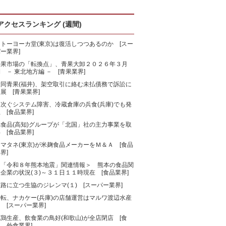
アクセスランキング (週間)
トーヨーカ堂(東京)は復活しつつあるのか [スー
ー業界]
青果市場の「転換点」、青果大卸２０２６年３月
 － 東北地方編 － [青果業界]
大同青果(福井)、架空取引に絡む未払債務で訴訟に
展 [青果業界]
相次ぐシステム障害、冷蔵倉庫の兵食(兵庫)でも発
 [食品業界]
旭食品(高知)グループが「北国」社の主力事業を取
 [食品業界]
マタネ(東京)が米麹食品メーカーをＭ＆Ａ [食品
界]
＜「令和８年熊本地震」関連情報＞ 熊本の食品関
企業の状況(３)～３１日１１時現在 [食品業界]
路に立つ生協のジレンマ(１) [スーパー業界]
一転、ナカケー(兵庫)の店舗運営はマルワ渡辺水産
 [スーパー業界]
鶏生産、飲食業の鳥好(和歌山)が全店閉店 [食
、外食業界]