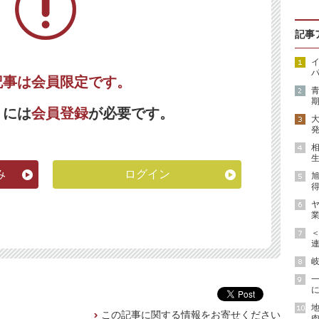
記事
イ
パ
記事は会員限定です。
期
くには
会員登録
が必要です。
発
生
み
ログイン
得
ヤ
業
連
岐
に
地
この記事に関する情報をお寄せください
肉