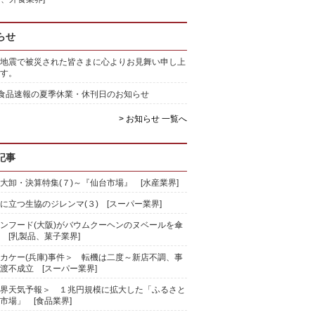
らせ
地震で被災された皆さまに心よりお見舞い申し上
す。
)食品速報の夏季休業・休刊日のお知らせ
> お知らせ 一覧へ
記事
大卸・決算特集(７)～『仙台市場』 [水産業界]
に立つ生協のジレンマ(３) [スーパー業界]
ンフード(大阪)がバウムクーヘンのヌベールを傘
 [乳製品、菓子業界]
カケー(兵庫)事件＞ 転機は二度～新店不調、事
渡不成立 [スーパー業界]
界天気予報＞ １兆円規模に拡大した「ふるさと
市場」 [食品業界]