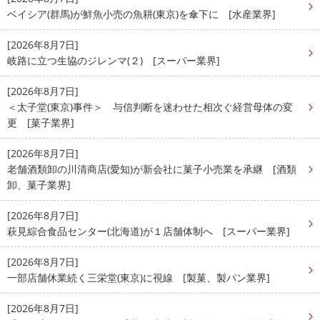
ベイシア(群馬)が鮮魚小売の魚耕(東京)を傘下に [水産業界]
[2026年8月7日]
岐路に立つ生協のジレンマ(２) [スーパー業界]
[2026年8月7日]
＜太子堂(東京)事件＞ 与信判断を迷わせた相次ぐ経営母体の変
更 [菓子業界]
[2026年8月7日]
老舗酒類卸の川清商店(愛知)が新会社に菓子小売業を承継 [酒類
卸、菓子業界]
[2026年8月7日]
萩見綜合食品センター(北海道)が１店舗体制へ [スーパー業界]
[2026年8月7日]
一部店舗休業続く三栄堂(東京)に視線 [製菓、製パン業界]
[2026年8月7日]