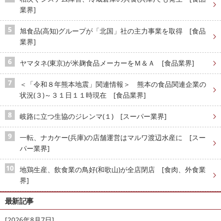
業界]
旭食品(高知)グループが「北国」社の主力事業を取得 [食品
業界]
ヤマタネ(東京)が米麹食品メーカーをＭ＆Ａ [食品業界]
＜「令和８年熊本地震」関連情報＞ 熊本の食品関連企業の
状況(３)～３１日１１時現在 [食品業界]
岐路に立つ生協のジレンマ(１) [スーパー業界]
一転、ナカケー(兵庫)の店舗運営はマルワ渡辺水産に [スー
パー業界]
地鶏生産、飲食業の鳥好(和歌山)が全店閉店 [食肉、外食業
界]
最新記事
[2026年8月7日]