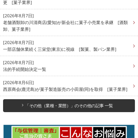
更 [菓子業界]
[2026年8月7日]
老舗酒類卸の川清商店(愛知)が新会社に菓子小売業を承継 [酒類
卸、菓子業界]
[2026年8月7日]
一部店舗休業続く三栄堂(東京)に視線 [製菓、製パン業界]
[2026年8月7日]
法的手続開始決定一覧
[2026年8月6日]
西原商会(鹿児島)が菓子製造販売の小田屋(同)を取得 [菓子業界]
「その他（業種・業態）」のその他の記事 一覧