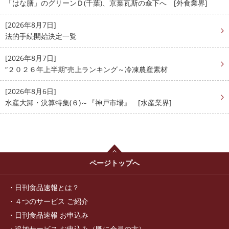
「はな膳」のグリーンＤ(千葉)、京葉瓦斯の傘下へ [外食業界]
[2026年8月7日]
法的手続開始決定一覧
[2026年8月7日]
“２０２６年上半期”売上ランキング～冷凍農産素材
[2026年8月6日]
水産大卸・決算特集(６)～『神戸市場』 [水産業界]
ページトップへ
日刊食品速報とは？
４つのサービス ご紹介
日刊食品速報 お申込み
追加サービス お申込み（既に会員の方）