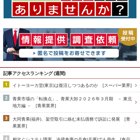
記事アクセスランキング (週間)
イトーヨーカ堂(東京)は復活しつつあるのか [スーパー業界]
青果市場の「転換点」、青果大卸２０２６年３月期 － 東北
地方編 － [青果業界]
大同青果(福井)、架空取引に絡む未払債務で訴訟に発展 [青
果業界]
相次ぐシステム障害、冷蔵倉庫の兵食(兵庫)でも発生 [食品