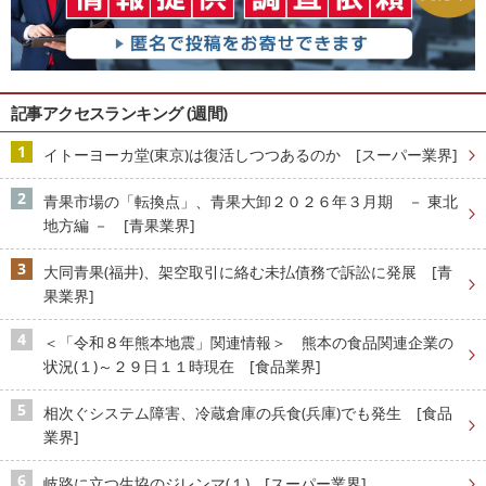
記事アクセスランキング (週間)
イトーヨーカ堂(東京)は復活しつつあるのか [スーパー業界]
青果市場の「転換点」、青果大卸２０２６年３月期 － 東北
地方編 － [青果業界]
大同青果(福井)、架空取引に絡む未払債務で訴訟に発展 [青
果業界]
＜「令和８年熊本地震」関連情報＞ 熊本の食品関連企業の
状況(１)～２９日１１時現在 [食品業界]
相次ぐシステム障害、冷蔵倉庫の兵食(兵庫)でも発生 [食品
業界]
岐路に立つ生協のジレンマ(１) [スーパー業界]