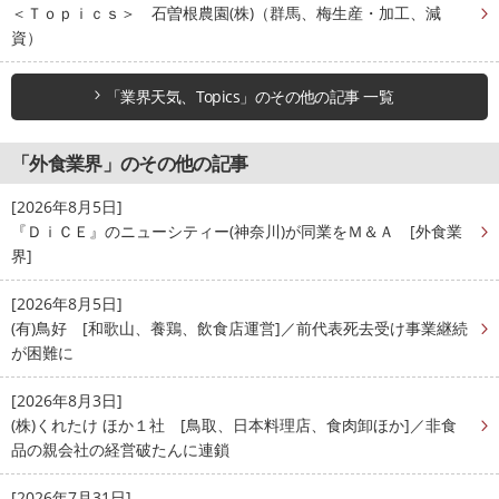
＜Ｔｏｐｉｃｓ＞ 石曽根農園(株)（群馬、梅生産・加工、減
資）
「業界天気、Topics」のその他の記事 一覧
「外食業界」のその他の記事
[2026年8月5日]
『ＤｉＣＥ』のニューシティー(神奈川)が同業をＭ＆Ａ [外食業
界]
[2026年8月5日]
(有)鳥好 [和歌山、養鶏、飲食店運営]／前代表死去受け事業継続
が困難に
[2026年8月3日]
(株)くれたけ ほか１社 [鳥取、日本料理店、食肉卸ほか]／非食
品の親会社の経営破たんに連鎖
[2026年7月31日]