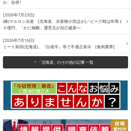
か、合併）
[2026年7月23日]
(株)マルヨシ水産 [北海道、水産物小売ほか]／ピーク時は年商１
０億円、「かに御殿」運営元が自己破産へ
[2026年7月16日]
ミート前田(北海道)、『白老牛』等で不適正表示 [食肉業界]
「北海道」のその他の記事 一覧