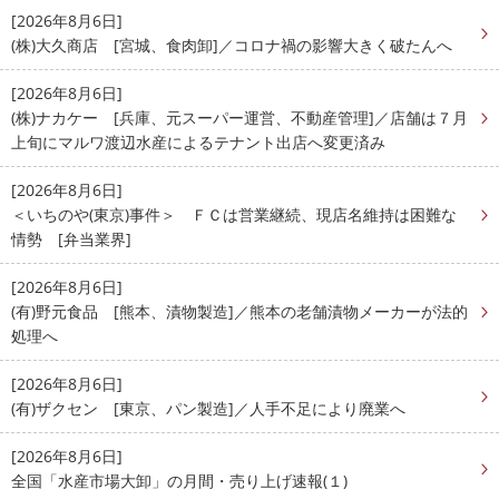
[2026年8月6日]
(株)大久商店 [宮城、食肉卸]／コロナ禍の影響大きく破たんへ
[2026年8月6日]
(株)ナカケー [兵庫、元スーパー運営、不動産管理]／店舗は７月
上旬にマルワ渡辺水産によるテナント出店へ変更済み
[2026年8月6日]
＜いちのや(東京)事件＞ ＦＣは営業継続、現店名維持は困難な
情勢 [弁当業界]
[2026年8月6日]
(有)野元食品 [熊本、漬物製造]／熊本の老舗漬物メーカーが法的
処理へ
[2026年8月6日]
(有)ザクセン [東京、パン製造]／人手不足により廃業へ
[2026年8月6日]
全国「水産市場大卸」の月間・売り上げ速報(１)