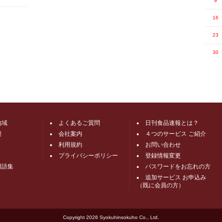
9
16
23
30
地域
よくあるご質問
日刊食品速報とは？
態
会社案内
４つのサービス ご紹介
利用規約
お問い合わせ
プライバシーポリシー
登録情報変更
用語集
パスワードをお忘れの方
追加サービス お申込み
（既に会員の方）
Copyright
2026 Syokuhinsokuho Co., Ltd.