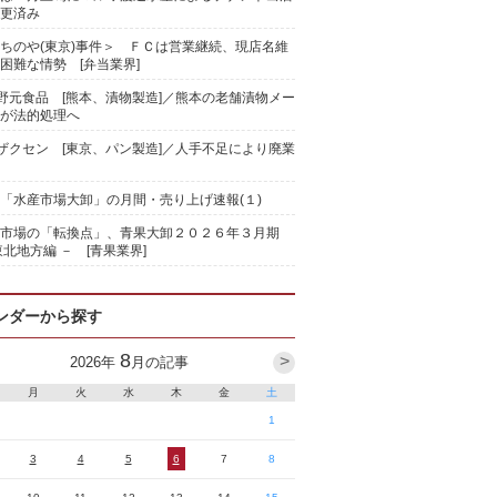
更済み
ちのや(東京)事件＞ ＦＣは営業継続、現店名維
困難な情勢 [弁当業界]
)野元食品 [熊本、漬物製造]／熊本の老舗漬物メー
が法的処理へ
)ザクセン [東京、パン製造]／人手不足により廃業
「水産市場大卸」の月間・売り上げ速報(１)
果市場の「転換点」、青果大卸２０２６年３月期
東北地方編 － [青果業界]
ンダーから探す
8
>
2026
年
月の記事
月
火
水
木
金
土
1
3
4
5
6
7
8