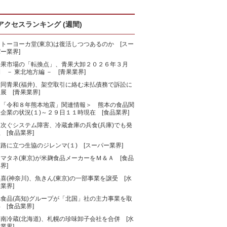
アクセスランキング (週間)
トーヨーカ堂(東京)は復活しつつあるのか [スー
ー業界]
青果市場の「転換点」、青果大卸２０２６年３月
 － 東北地方編 － [青果業界]
大同青果(福井)、架空取引に絡む未払債務で訴訟に
展 [青果業界]
＜「令和８年熊本地震」関連情報＞ 熊本の食品関
企業の状況(１)～２９日１１時現在 [食品業界]
相次ぐシステム障害、冷蔵倉庫の兵食(兵庫)でも発
 [食品業界]
路に立つ生協のジレンマ(１) [スーパー業界]
マタネ(東京)が米麹食品メーカーをＭ＆Ａ [食品
界]
喜(神奈川)、魚きん(東京)の一部事業を譲受 [水
業界]
旭食品(高知)グループが「北国」社の主力事業を取
 [食品業界]
南冷蔵(北海道)、札幌の珍味卸子会社を合併 [水
業界]