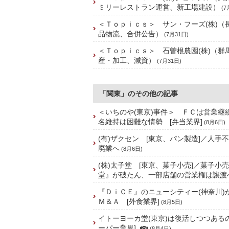
ミリーレストラン運営、新工場建設）
(7
＜Ｔｏｐｉｃｓ＞ サン・フーズ(株)（
品物流、合併公告）
(7月31日)
＜Ｔｏｐｉｃｓ＞ 石曽根農園(株)（群
産・加工、減資）
(7月31日)
「関東」のその他の記事
＜いちのや(東京)事件＞ ＦＣは営業継
名維持は困難な情勢 [弁当業界]
(8月6日)
(有)ザクセン [東京、パン製造]／人手
廃業へ
(8月6日)
(株)太子堂 [東京、菓子小売]／菓子小
堂』が破たん、一部店舗の営業権は譲渡
『ＤｉＣＥ』のニューシティー(神奈川)
Ｍ＆Ａ [外食業界]
(8月5日)
イトーヨーカ堂(東京)は復活しつつある
ーパー業界]
(8月4日)