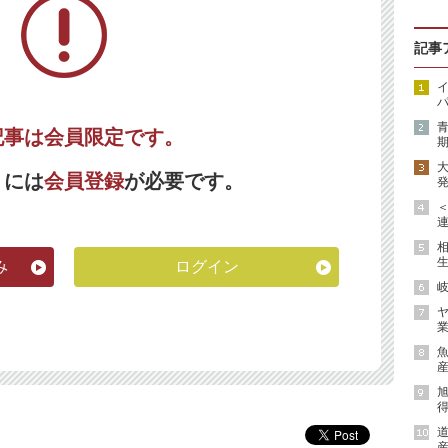
記事
イ
パ
記事は会員限定です。
期
くには
会員登録
が必要です。
発
連
生
み
ログイン
岐
ヤ
業
魚
産
得
道
産