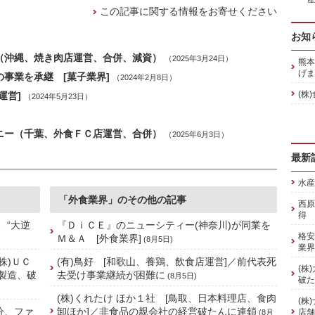
この記事に関する情報をお寄せください
お知
)（沖縄、焼き肉店運営、合併、減資）
（2025年3月24日）
熊本
げま
の事業を承継 [菓子業界]
（2024年2月8日）
(株
運営]
（2024年5月23日）
パニー（千葉、外食ＦＣ店運営、合併）
（2025年6月3日）
最新
水産
「外食業界」のその他の記事
西原
得 
、“大逆
『ＤｉＣＥ』のニューシティー(神奈川)が同業を
格安
Ｍ＆Ａ [外食業界]
(8月5日)
業界
株)ＵＣ
(有)鳥好 [和歌山、養鶏、飲食店運営]／前代表死
(株
製造、破
去受け事業継続が困難に
(8月5日)
破た
(株)くれたけ ほか１社 [鳥取、日本料理店、食肉
(株
分、ファ
卸ほか]／非食品の親会社の経営破たんに連鎖
店舗
(8月