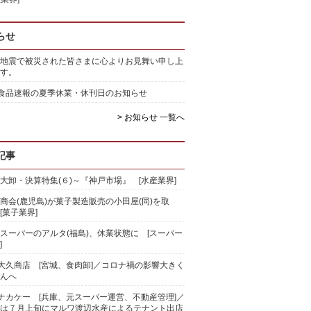
らせ
地震で被災された皆さまに心よりお見舞い申し上
す。
)食品速報の夏季休業・休刊日のお知らせ
> お知らせ 一覧へ
記事
大卸・決算特集(６)～『神戸市場』 [水産業界]
商会(鹿児島)が菓子製造販売の小田屋(同)を取
[菓子業界]
スーパーのアルタ(福島)、休業状態に [スーパー
]
)大久商店 [宮城、食肉卸]／コロナ禍の影響大きく
んへ
)ナカケー [兵庫、元スーパー運営、不動産管理]／
は７月上旬にマルワ渡辺水産によるテナント出店