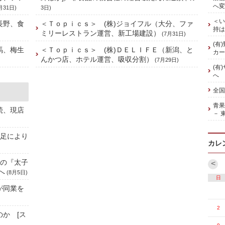
へ変
月31日)
3日)
＜い
長野、食
＜Ｔｏｐｉｃｓ＞ (株)ジョイフル（大分、ファ
持は
ミリーレストラン運営、新工場建設）
(7月31日)
(有
馬、梅生
＜Ｔｏｐｉｃｓ＞ (株)ＤＥＬＩＦＥ（新潟、と
カー
んかつ店、ホテル運営、吸収分割）
(7月29日)
(有
へ
全国
青
続、現店
－ 
不足により
カレ
売の『太子
<
へ
(8月5日)
日
が同業を
2
のか [ス