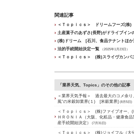
関連記事
＜Ｔｏｐｉｃｓ＞ ドリームフーズ(株
土産菓子のあずさ(長野)がドライブイン
(株)ドリーム [石川、食品テナントほか
法的手続開始決定一覧
（2025年1月23日）
＜Ｔｏｐｉｃｓ＞ (株)スライヴカン
「業界天気、Topics」のその他の記事
＜業界天気予報＞ 過去最大のコメ余り
風”の米穀卸業界(１) [米穀業界]
(8月5日)
＜Ｔｏｐｉｃｓ＞ (株)ファイブオー、(
ＨＲＯＮＩＡ（大阪、化粧品・健康食品
産手続開始決定）
(7月31日)
＜Ｔｏｐｉｃｓ＞ (株)ジョイフル（大