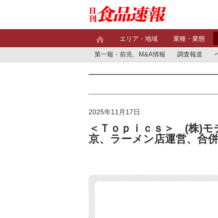
エリア・地域
業種・業態
第一報・前兆、M&A情報
調査報道
2025年11月17日
＜Ｔｏｐｉｃｓ＞ (株)
京、ラーメン店運営、合