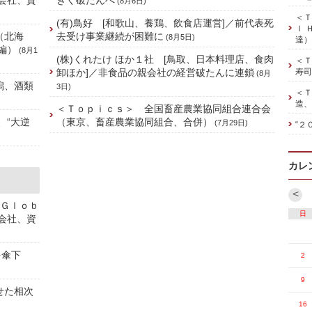
株会社、資
きく破たんへ
(8月6日)
＜Ｔ
(有)鳥好 [和歌山、養鶏、飲食店運営]／前代表死
ｌ 
（北海
去受け事業継続が困難に
(8月5日)
達）
編）
(8月1
(株)くれたけ ほか１社 [鳥取、日本料理店、食肉
＜Ｔ
卸ほか]／非食品の親会社の経営破たんに連鎖
寿司
(8月
潟、酒類
3日)
＜Ｔ
造、
＜Ｔｏｐｉｃｓ＞ 全国畜産農業協同組合連合会
、“大逆
（東京、畜産農業協同組合、合併）
(7月29日)
“２
カレ
<
 Ｇｌｏｂ
日
株会社、資
を傘下
2
9
せた相次
16