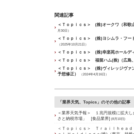
関連記事
＜Ｔｏｐｉｃｓ＞ (株)オークワ（和
月30日）
＜Ｔｏｐｉｃｓ＞ (株)ヨシムラ・フ
（2025年10月21日）
＜Ｔｏｐｉｃｓ＞ (株)幸楽苑ホール
＜Ｔｏｐｉｃｓ＞ 福留ハム(株)（広
＜Ｔｏｐｉｃｓ＞ (株)ヴィレッジヴ
予想修正）
（2024年4月16日）
「業界天気、Topics」のその他の記事
＜業界天気予報＞ １兆円規模に拡大し
さと納税市場」 [食品業界]
(8月10日)
＜Ｔｏｐｉｃｓ＞ Ｔｒａｉｌｈｅａｄ