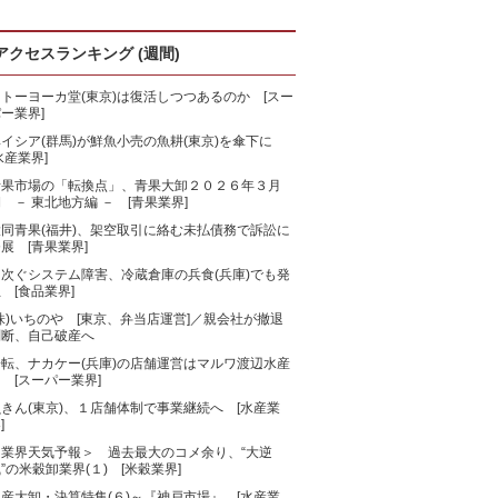
アクセスランキング (週間)
トーヨーカ堂(東京)は復活しつつあるのか [スー
ー業界]
ベイシア(群馬)が鮮魚小売の魚耕(東京)を傘下に
水産業界]
青果市場の「転換点」、青果大卸２０２６年３月
 － 東北地方編 － [青果業界]
大同青果(福井)、架空取引に絡む未払債務で訴訟に
展 [青果業界]
相次ぐシステム障害、冷蔵倉庫の兵食(兵庫)でも発
 [食品業界]
株)いちのや [東京、弁当店運営]／親会社が撤退
判断、自己破産へ
一転、ナカケー(兵庫)の店舗運営はマルワ渡辺水産
 [スーパー業界]
きん(東京)、１店舗体制で事業継続へ [水産業
]
＜業界天気予報＞ 過去最大のコメ余り、“大逆
”の米穀卸業界(１) [米穀業界]
産大卸・決算特集(６)～『神戸市場』 [水産業