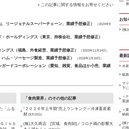
界
この記事に関する情報をお寄せください
お知
歌山、リージョナルスーパーチェーン、業績予想修正）
（2024年9
(株
ード・ホールディングス（東京、持株会社、業績予想修正）
ディングス（福島、外食経営、業績予想修正）
（2023年11月14日）
最新
島、ハム・ソーセージ製造、業績予想修正）
（2026年2月16日）
ァンガードコーポレーション（愛知、雑貨、食品ほか小売、業績
水産
岐路
マリ
下に
＜ナ
「食肉業界」のその他の記事
業譲
た「ふる
“２０２６年上半期”売上ランキング～冷凍畜産素
＜業
材
納税
(8月10日)
(株
 Ｇｌｏｂ
(株)大久商店 [宮城、食肉卸]／コロナ禍の影響大
の地