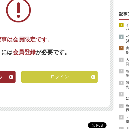
記事
イ
パ
記事は会員限定です。
[
くには
会員登録
が必要です。
期
発
生
み
ログイン
(
に
魚
界
風
水