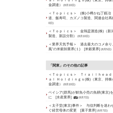
ａｌ Ｈｏｌｄｉｎｇｓ(株)（東京、持
金調達）
(8月10日)
＜Ｔｏｐｉｃｓ＞ (株)小樽かね丁鍛冶
道、飯寿司、カズノコ製造、関連会社再
0日)
＜Ｔｏｐｉｃｓ＞ 金鵄盃酒造(株)（新
製造、新設分割）
(8月10日)
＜業界天気予報＞ 過去最大のコメ余り
風”の米穀卸業界(１) [米穀業界]
(8月5日)
「関東」のその他の記事
＜Ｔｏｐｉｃｓ＞ Ｔｒａｉｌｈｅａｄ
ａｌ Ｈｏｌｄｉｎｇｓ(株)（東京、持
金調達）
(8月10日)
ベイシア(群馬)が鮮魚小売の魚耕(東京)
に [水産業界]
(8月7日)
＜太子堂(東京)事件＞ 与信判断を迷わ
ぐ経営母体の変更 [菓子業界]
(8月7日)