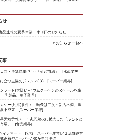
]
らせ
)食品速報の夏季休業・休刊日のお知らせ
> お知らせ 一覧へ
記事
大卸・決算特集(７)～『仙台市場』 [水産業界]
に立つ生協のジレンマ(３) [スーパー業界]
ンフード(大阪)がバウムクーヘンのヌベールを傘
 [乳製品、菓子業界]
カケー(兵庫)事件＞ 転機は二度～新店不調、事
渡不成立 [スーパー業界]
界天気予報＞ １兆円規模に拡大した「ふるさと
市場」 [食品業界]
)ウインマート [宮城、スーパー運営]／２店舗運営
域密着型スーパーが破産申請準備