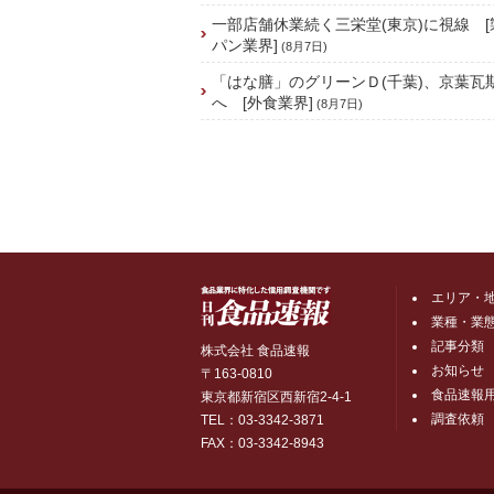
一部店舗休業続く三栄堂(東京)に視線 
パン業界]
(8月7日)
「はな膳」のグリーンＤ(千葉)、京葉瓦
へ [外食業界]
(8月7日)
エリア・
業種・業
記事分類
株式会社 食品速報
お知らせ
〒163-0810
食品速報
東京都新宿区西新宿2-4-1
調査依頼
TEL：03-3342-3871
FAX：03-3342-8943