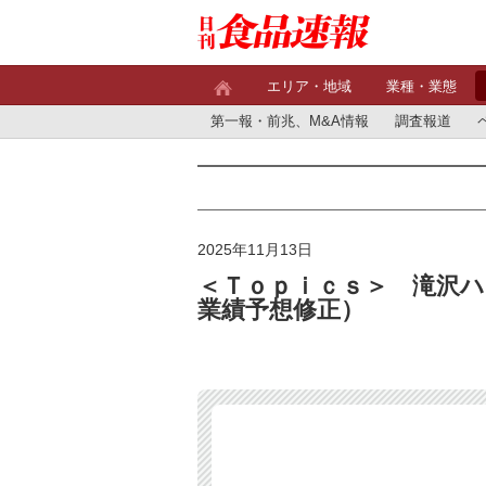
エリア・地域
業種・業態
第一報・前兆、M&A情報
調査報道
2025年11月13日
＜Ｔｏｐｉｃｓ＞ 滝沢ハ
業績予想修正）