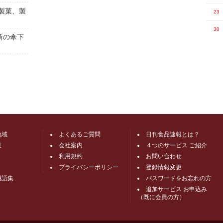
[製菓、製
23
30
斯の傘下
地域
よくあるご質問
日刊食品速報とは？
態
会社案内
４つのサービス ご紹介
利用規約
お問い合わせ
プライバシーポリシー
登録情報変更
用語集
パスワードをお忘れの方
追加サービス お申込み
（既に会員の方）