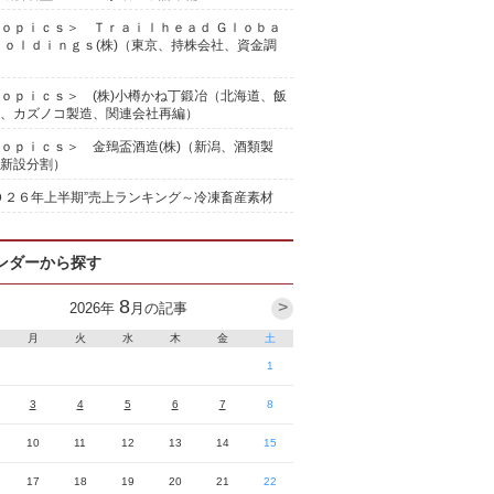
ｏｐｉｃｓ＞ Ｔｒａｉｌｈｅａｄ Ｇｌｏｂａ
Ｈｏｌｄｉｎｇｓ(株)（東京、持株会社、資金調
ｏｐｉｃｓ＞ (株)小樽かね丁鍛冶（北海道、飯
、カズノコ製造、関連会社再編）
ｏｐｉｃｓ＞ 金鵄盃酒造(株)（新潟、酒類製
新設分割）
０２６年上半期”売上ランキング～冷凍畜産素材
ンダーから探す
8
>
2026
年
月の記事
月
火
水
木
金
土
1
3
4
5
6
7
8
10
11
12
13
14
15
17
18
19
20
21
22