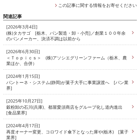
この記事に関する情報をお寄せください
関連記事
[2026年3月4日]
(株)タカサゴ [栃木、パン製造・卸・小売]／創業１００年余
のパンメーカー、決済不調は以前から
[2026年6月30日]
＜Ｔｏｐｉｃｓ＞ (株)アソシエグリーンファーム（栃木、農
業ほか、合併）
[2024年1月15日]
パントーネ・システム(静岡)が菓子大手に事業譲渡へ [パン業
界]
[2025年10月27日]
穀粉卸の石川(兵庫)、都屋愛須商店をグループ化し道内進出
[食品業界]
[2024年4月17日]
再度オーナー変更、コロワイド傘下となった庫や(栃木) [菓子
業界]