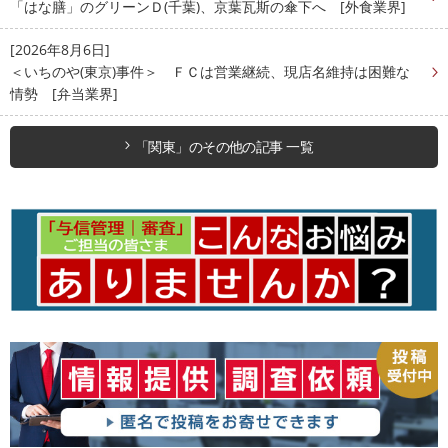
「はな膳」のグリーンＤ(千葉)、京葉瓦斯の傘下へ [外食業界]
[2026年8月6日]
＜いちのや(東京)事件＞ ＦＣは営業継続、現店名維持は困難な
情勢 [弁当業界]
「関東」のその他の記事 一覧