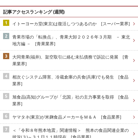
記事アクセスランキング (週間)
イトーヨーカ堂(東京)は復活しつつあるのか [スーパー業界]
青果市場の「転換点」、青果大卸２０２６年３月期 － 東北
地方編 － [青果業界]
大同青果(福井)、架空取引に絡む未払債務で訴訟に発展 [青
果業界]
相次ぐシステム障害、冷蔵倉庫の兵食(兵庫)でも発生 [食品
業界]
旭食品(高知)グループが「北国」社の主力事業を取得 [食品
業界]
ヤマタネ(東京)が米麹食品メーカーをＭ＆Ａ [食品業界]
＜「令和８年熊本地震」関連情報＞ 熊本の食品関連企業の
状況(３)～３１日１１時現在 [食品業界]