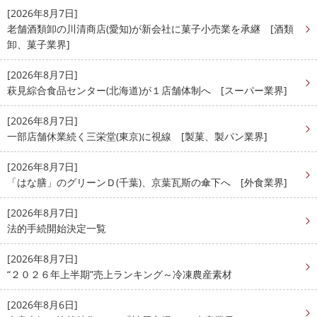
[2026年8月7日]
老舗酒類卸の川清商店(愛知)が新会社に菓子小売業を承継 [酒類
卸、菓子業界]
[2026年8月7日]
萩見綜合食品センター(北海道)が１店舗体制へ [スーパー業界]
[2026年8月7日]
一部店舗休業続く三栄堂(東京)に視線 [製菓、製パン業界]
[2026年8月7日]
「はな膳」のグリーンＤ(千葉)、京葉瓦斯の傘下へ [外食業界]
[2026年8月7日]
法的手続開始決定一覧
[2026年8月7日]
“２０２６年上半期”売上ランキング～冷凍農産素材
[2026年8月6日]