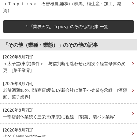
＜Ｔｏｐｉｃｓ＞ 石曽根農園(株)（群馬、梅生産・加工、減
資）
「業界天気、Topics」のその他の記事 一覧
「その他（業種・業態）」のその他の記事
[2026年8月7日]
＜太子堂(東京)事件＞ 与信判断を迷わせた相次ぐ経営母体の変
更 [菓子業界]
[2026年8月7日]
老舗酒類卸の川清商店(愛知)が新会社に菓子小売業を承継 [酒類
卸、菓子業界]
[2026年8月7日]
一部店舗休業続く三栄堂(東京)に視線 [製菓、製パン業界]
[2026年8月7日]
法的手続開始決定一覧