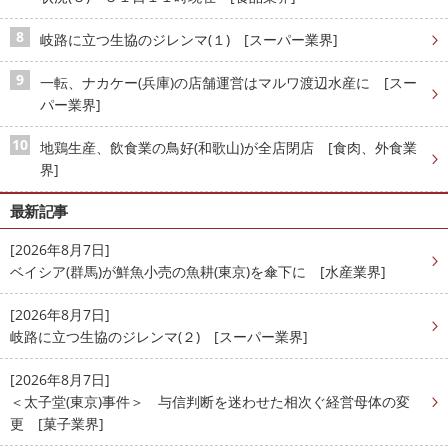
岐路に立つ生協のジレンマ(１) [スーパー業界]
一転、ナカケー(兵庫)の店舗運営はマルワ渡辺水産に [スー
パー業界]
地鶏生産、飲食業の鳥好(和歌山)が全店閉店 [食肉、外食業
界]
最新記事
[2026年8月7日]
ベイシア(群馬)が鮮魚小売の魚耕(東京)を傘下に [水産業界]
[2026年8月7日]
岐路に立つ生協のジレンマ(２) [スーパー業界]
[2026年8月7日]
＜太子堂(東京)事件＞ 与信判断を迷わせた相次ぐ経営母体の変
更 [菓子業界]