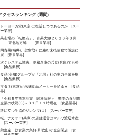
アクセスランキング (週間)
トーヨーカ堂(東京)は復活しつつあるのか [スー
ー業界]
青果市場の「転換点」、青果大卸２０２６年３月
 － 東北地方編 － [青果業界]
大同青果(福井)、架空取引に絡む未払債務で訴訟に
展 [青果業界]
相次ぐシステム障害、冷蔵倉庫の兵食(兵庫)でも発
 [食品業界]
旭食品(高知)グループが「北国」社の主力事業を取
 [食品業界]
マタネ(東京)が米麹食品メーカーをＭ＆Ａ [食品
界]
＜「令和８年熊本地震」関連情報＞ 熊本の食品関
企業の状況(３)～３１日１１時現在 [食品業界]
路に立つ生協のジレンマ(１) [スーパー業界]
一転、ナカケー(兵庫)の店舗運営はマルワ渡辺水産
 [スーパー業界]
鶏生産、飲食業の鳥好(和歌山)が全店閉店 [食
、外食業界]