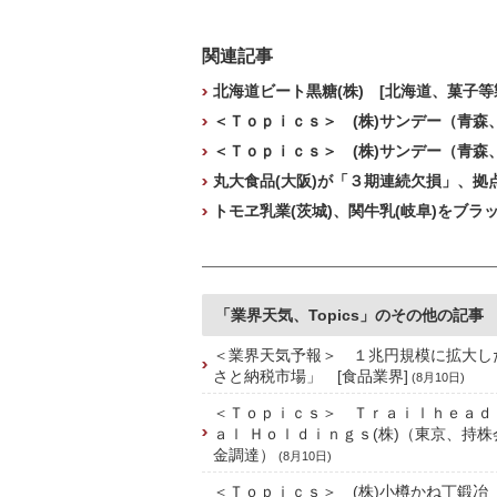
関連記事
北海道ビート黒糖(株) [北海道、菓子等
＜Ｔｏｐｉｃｓ＞ (株)サンデー（青
＜Ｔｏｐｉｃｓ＞ (株)サンデー（青
丸大食品(大阪)が「３期連続欠損」、拠
トモヱ乳業(茨城)、関牛乳(岐阜)をブラ
「業界天気、Topics」のその他の記事
＜業界天気予報＞ １兆円規模に拡大し
さと納税市場」 [食品業界]
(8月10日)
＜Ｔｏｐｉｃｓ＞ Ｔｒａｉｌｈｅａｄ
ａｌ Ｈｏｌｄｉｎｇｓ(株)（東京、持
金調達）
(8月10日)
＜Ｔｏｐｉｃｓ＞ (株)小樽かね丁鍛冶