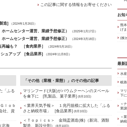
この記事に関する情報をお寄せください
お知
製造]
（2024年1月26日）
熊本
げま
森、ホームセンター運営、業績予想修正）
（2025年1月17日）
(株
森、ホームセンター運営、業績予想修正）
（2024年3月18日）
点再編も？ ［食肉業界］
（2024年5月16日）
ッシュアップ [食品業界]
（2024年11月8日）
最新
水産
「その他（業種・業態）」のその他の記事
岐路
た「ふる
マリンフード(大阪)がバウムクーヘンのヌベール
マリ
下に
を傘下に [乳製品、菓子業界]
(8月10日)
＜ナ
 Ｇｌｏｂ
＜業界天気予報＞ １兆円規模に拡大した「ふる
業譲
株会社、資
さと納税市場」 [食品業界]
(8月10日)
＜業
＜Ｔｏｐｉｃｓ＞ 金鵄盃酒造(株)（新潟、酒類
納税
（北海
製造、新設分割）
(8月10日)