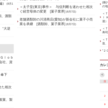
(株
編）
(8月1
の地
＜太子堂(東京)事件＞ 与信判断を迷わせた相次
ぐ経営母体の変更 [菓子業界]
(8月7日)
＜Ｔ
潟、酒類
ｌ 
老舗酒類卸の川清商店(愛知)が新会社に菓子小売
達）
業を承継 [酒類卸、菓子業界]
(8月7日)
、“大逆
＜Ｔ
寿司
＜Ｔ
造、
“２
 Ｇｌｏｂ
株会社、資
カレ
を傘下
<
日
せた相次
2
[製菓、製
9