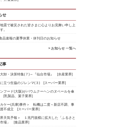
らせ
地震で被災された皆さまに心よりお見舞い申し上
す。
)食品速報の夏季休業・休刊日のお知らせ
> お知らせ 一覧へ
記事
大卸・決算特集(７)～『仙台市場』 [水産業界]
に立つ生協のジレンマ(３) [スーパー業界]
ンフード(大阪)がバウムクーヘンのヌベールを傘
 [乳製品、菓子業界]
カケー(兵庫)事件＞ 転機は二度～新店不調、事
渡不成立 [スーパー業界]
界天気予報＞ １兆円規模に拡大した「ふるさと
市場」 [食品業界]