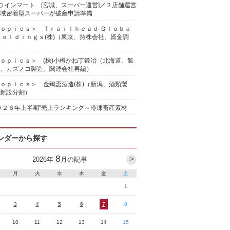
)ウインマート [宮城、スーパー運営]／２店舗運営
域密着型スーパーが破産申請準備
ｏｐｉｃｓ＞ Ｔｒａｉｌｈｅａｄ Ｇｌｏｂａ
Ｈｏｌｄｉｎｇｓ(株)（東京、持株会社、資金調
ｏｐｉｃｓ＞ (株)小樽かね丁鍛冶（北海道、飯
、カズノコ製造、関連会社再編）
ｏｐｉｃｓ＞ 金鵄盃酒造(株)（新潟、酒類製
新設分割）
０２６年上半期”売上ランキング～冷凍畜産素材
ンダーから探す
8
>
2026
年
月の記事
月
火
水
木
金
土
1
3
4
5
6
7
8
10
11
12
13
14
15