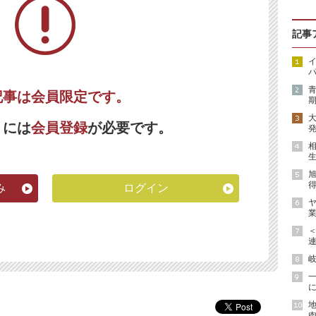
記事
イ
パ
記事は会員限定です。
期
くには
会員登録
が必要です。
発
生
得
み
ログイン
ヤ
業
連
岐
に
地
肉