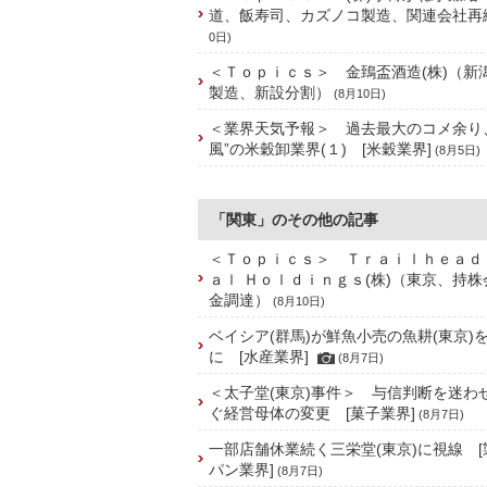
道、飯寿司、カズノコ製造、関連会社再
0日)
＜Ｔｏｐｉｃｓ＞ 金鵄盃酒造(株)（新
製造、新設分割）
(8月10日)
＜業界天気予報＞ 過去最大のコメ余り
風”の米穀卸業界(１) [米穀業界]
(8月5日)
「関東」のその他の記事
＜Ｔｏｐｉｃｓ＞ Ｔｒａｉｌｈｅａｄ
ａｌ Ｈｏｌｄｉｎｇｓ(株)（東京、持
金調達）
(8月10日)
ベイシア(群馬)が鮮魚小売の魚耕(東京)
に [水産業界]
(8月7日)
＜太子堂(東京)事件＞ 与信判断を迷わ
ぐ経営母体の変更 [菓子業界]
(8月7日)
一部店舗休業続く三栄堂(東京)に視線 
パン業界]
(8月7日)