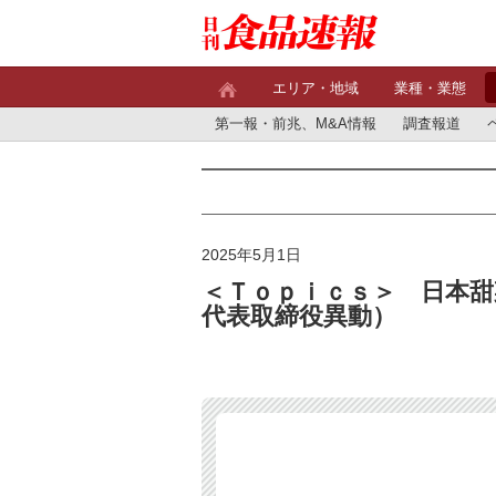
エリア・地域
業種・業態
第一報・前兆、M&A情報
調査報道
2025年5月1日
＜Ｔｏｐｉｃｓ＞ 日本甜
代表取締役異動）