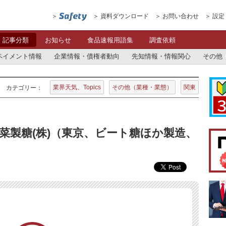
資料ダウンロード
お問い合わせ
設定
記事分類
お知らせ
食品速報用語集
調査依頼
ペイメント情報
企業情報・債権者動向
先知情報・情報関心
その他
業界天気、Topics
その他（業種・業態）
関東
カテゴリー：
菜製糖(株)（東京、ビート糖ほか製造、