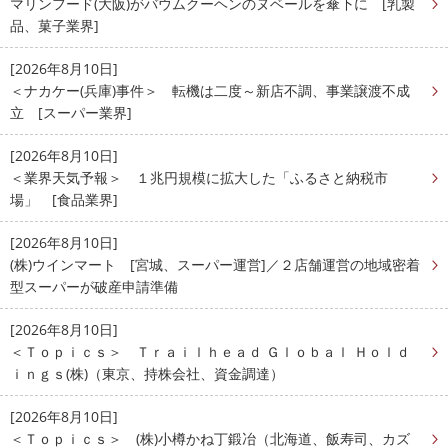
マリンフード(大阪)がバウムクーヘンのヌベールを傘下に [乳製
品、菓子業界]
[2026年8月10日]
＜ナカケー(兵庫)事件＞ 転機は二度～新店不調、事業譲渡不成
立 [スーパー業界]
[2026年8月10日]
＜業界天気予報＞ １兆円規模に拡大した「ふるさと納税市
場」 [食品業界]
[2026年8月10日]
(株)ウインマート [宮城、スーパー運営]／２店舗運営の地域密着
型スーパーが破産申請準備
[2026年8月10日]
＜Ｔｏｐｉｃｓ＞ Ｔｒａｉｌｈｅａｄ Ｇｌｏｂａｌ Ｈｏｌｄ
ｉｎｇｓ(株)（東京、持株会社、資金調達）
[2026年8月10日]
＜Ｔｏｐｉｃｓ＞ (株)小樽かね丁鍛冶（北海道、飯寿司、カズ