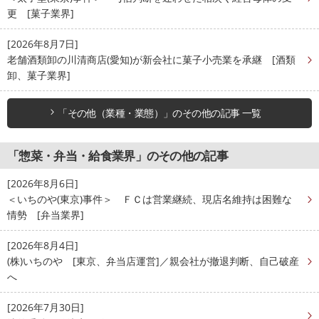
更 [菓子業界]
[2026年8月7日]
老舗酒類卸の川清商店(愛知)が新会社に菓子小売業を承継 [酒類
卸、菓子業界]
「その他（業種・業態）」のその他の記事 一覧
「惣菜・弁当・給食業界」のその他の記事
[2026年8月6日]
＜いちのや(東京)事件＞ ＦＣは営業継続、現店名維持は困難な
情勢 [弁当業界]
[2026年8月4日]
(株)いちのや [東京、弁当店運営]／親会社が撤退判断、自己破産
へ
[2026年7月30日]