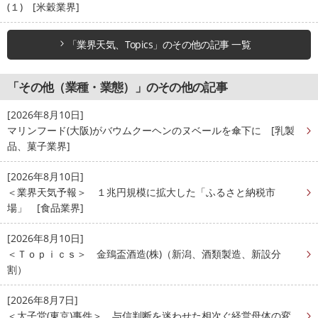
(１) [米穀業界]
「業界天気、Topics」のその他の記事 一覧
「その他（業種・業態）」のその他の記事
[2026年8月10日]
マリンフード(大阪)がバウムクーヘンのヌベールを傘下に [乳製
品、菓子業界]
[2026年8月10日]
＜業界天気予報＞ １兆円規模に拡大した「ふるさと納税市
場」 [食品業界]
[2026年8月10日]
＜Ｔｏｐｉｃｓ＞ 金鵄盃酒造(株)（新潟、酒類製造、新設分
割）
[2026年8月7日]
＜太子堂(東京)事件＞ 与信判断を迷わせた相次ぐ経営母体の変