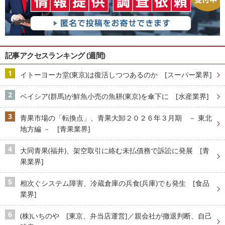
記事アクセスランキング (週間)
イトーヨーカ堂(東京)は復活しつつあるのか [スーパー業界]
ベイシア(群馬)が鮮魚小売の魚耕(東京)を傘下に [水産業界]
青果市場の「転換点」、青果大卸２０２６年３月期 － 東北
地方編 － [青果業界]
大同青果(福井)、架空取引に絡む未払債務で訴訟に発展 [青
果業界]
相次ぐシステム障害、冷蔵倉庫の兵食(兵庫)でも発生 [食品
業界]
(株)いちのや [東京、弁当店運営]／親会社が撤退判断、自己