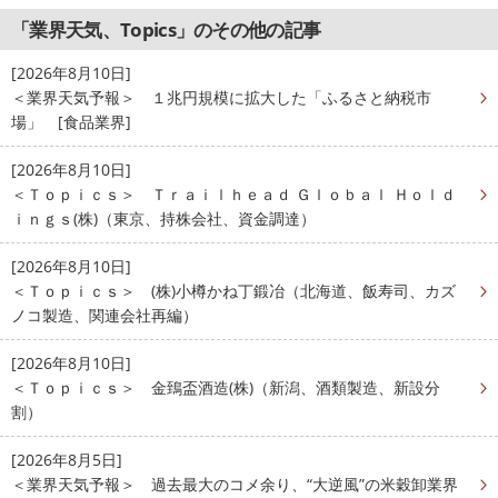
「業界天気、Topics」のその他の記事
[2026年8月10日]
＜業界天気予報＞ １兆円規模に拡大した「ふるさと納税市
場」 [食品業界]
[2026年8月10日]
＜Ｔｏｐｉｃｓ＞ Ｔｒａｉｌｈｅａｄ Ｇｌｏｂａｌ Ｈｏｌｄ
ｉｎｇｓ(株)（東京、持株会社、資金調達）
[2026年8月10日]
＜Ｔｏｐｉｃｓ＞ (株)小樽かね丁鍛冶（北海道、飯寿司、カズ
ノコ製造、関連会社再編）
[2026年8月10日]
＜Ｔｏｐｉｃｓ＞ 金鵄盃酒造(株)（新潟、酒類製造、新設分
割）
[2026年8月5日]
＜業界天気予報＞ 過去最大のコメ余り、“大逆風”の米穀卸業界