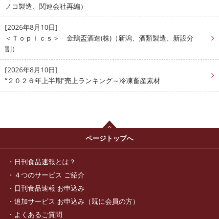
ノコ製造、関連会社再編）
[2026年8月10日]
＜Ｔｏｐｉｃｓ＞ 金鵄盃酒造(株)（新潟、酒類製造、新設分
割）
[2026年8月10日]
“２０２６年上半期”売上ランキング～冷凍畜産素材
ページトップへ
日刊食品速報とは？
４つのサービス ご紹介
日刊食品速報 お申込み
追加サービス お申込み（既に会員の方）
よくあるご質問