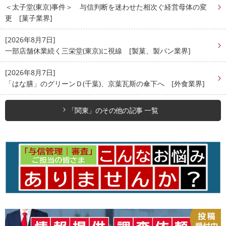
＜太子堂(東京)事件＞ 与信判断を迷わせた相次ぐ経営母体の変
更 [菓子業界]
[2026年8月7日]
一部店舗休業続く三栄堂(東京)に視線 [製菓、製パン業界]
[2026年8月7日]
「はな膳」のグリーンＤ(千葉)、京葉瓦斯の傘下へ [外食業界]
「関東」のその他の記事 一覧