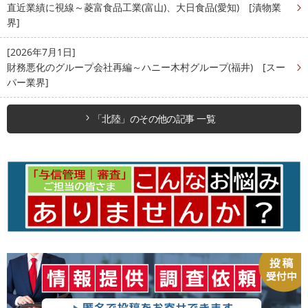
直近業績に視線～菱富食品工業(富山)、大日食品(愛知) [漬物業
界]
[2026年7月1日]
財務悪化のグループ会社再編～ハニー木村グループ(福井) [スー
パー業界]
「北陸」のその他の記事 一覧