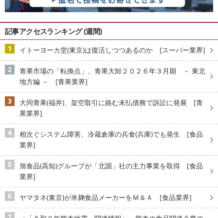
記事アクセスランキング (週間)
イトーヨーカ堂(東京)は復活しつつあるのか [スーパー業界]
青果市場の「転換点」、青果大卸２０２６年３月期 － 東北
地方編 － [青果業界]
大同青果(福井)、架空取引に絡む未払債務で訴訟に発展 [青
果業界]
相次ぐシステム障害、冷蔵倉庫の兵食(兵庫)でも発生 [食品
業界]
旭食品(高知)グループが「北国」社の主力事業を取得 [食品
業界]
ヤマタネ(東京)が米麹食品メーカーをＭ＆Ａ [食品業界]