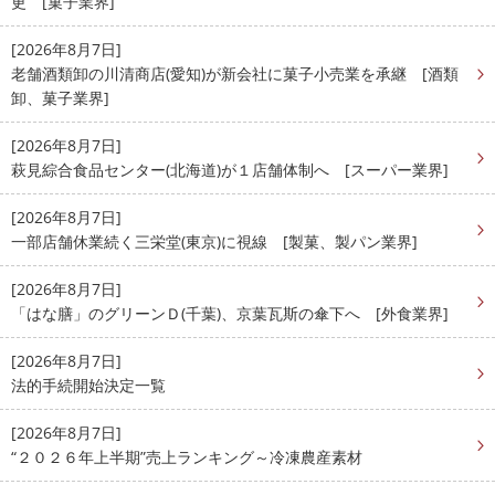
更 [菓子業界]
[2026年8月7日]
老舗酒類卸の川清商店(愛知)が新会社に菓子小売業を承継 [酒類
卸、菓子業界]
[2026年8月7日]
萩見綜合食品センター(北海道)が１店舗体制へ [スーパー業界]
[2026年8月7日]
一部店舗休業続く三栄堂(東京)に視線 [製菓、製パン業界]
[2026年8月7日]
「はな膳」のグリーンＤ(千葉)、京葉瓦斯の傘下へ [外食業界]
[2026年8月7日]
法的手続開始決定一覧
[2026年8月7日]
“２０２６年上半期”売上ランキング～冷凍農産素材