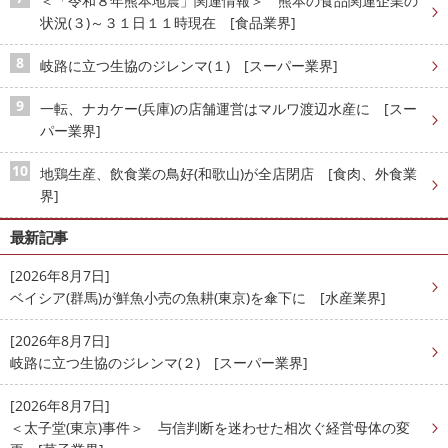
＜「令和８年熊本地震」関連情報＞ 熊本の食品関連企業の
状況(３)～３１日１１時現在 [食品業界]
岐路に立つ生協のジレンマ(１) [スーパー業界]
一転、ナカケー(兵庫)の店舗運営はマルワ渡辺水産に [スー
パー業界]
地鶏生産、飲食業の鳥好(和歌山)が全店閉店 [食肉、外食業
界]
最新記事
[2026年8月7日]
ベイシア(群馬)が鮮魚小売の魚耕(東京)を傘下に [水産業界]
[2026年8月7日]
岐路に立つ生協のジレンマ(２) [スーパー業界]
[2026年8月7日]
＜太子堂(東京)事件＞ 与信判断を迷わせた相次ぐ経営母体の変