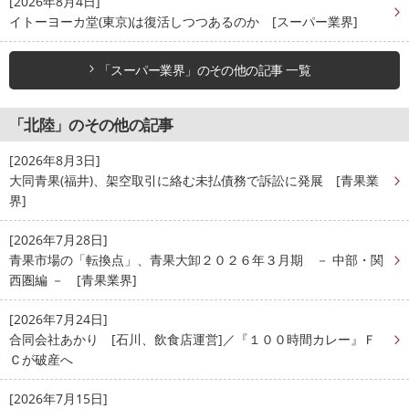
[2026年8月4日]
イトーヨーカ堂(東京)は復活しつつあるのか [スーパー業界]
「スーパー業界」のその他の記事 一覧
「北陸」のその他の記事
[2026年8月3日]
大同青果(福井)、架空取引に絡む未払債務で訴訟に発展 [青果業
界]
[2026年7月28日]
青果市場の「転換点」、青果大卸２０２６年３月期 － 中部・関
西圏編 － [青果業界]
[2026年7月24日]
合同会社あかり [石川、飲食店運営]／『１００時間カレー』Ｆ
Ｃが破産へ
[2026年7月15日]