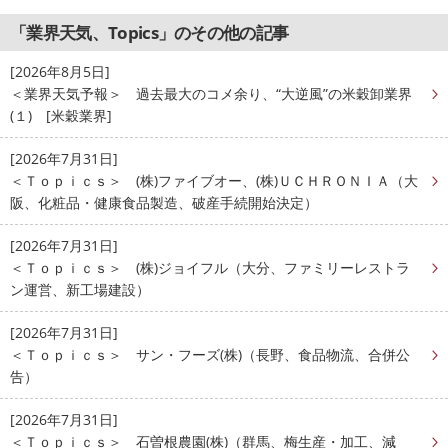
「業界天気、Topics」のその他の記事
[2026年8月5日]
＜業界天気予報＞ 過去最大のコメ余り、“大逆風”の米穀卸業界
(１) [米穀業界]
[2026年7月31日]
＜Ｔｏｐｉｃｓ＞ (株)ファイブオー、(株)ＵＣＨＲＯＮＩＡ（大
阪、化粧品・健康食品製造、破産手続開始決定）
[2026年7月31日]
＜Ｔｏｐｉｃｓ＞ (株)ジョイフル（大分、ファミリーレストラ
ン運営、新工場建設）
[2026年7月31日]
＜Ｔｏｐｉｃｓ＞ サン・フーズ(株)（長野、食品物流、合併公
告）
[2026年7月31日]
＜Ｔｏｐｉｃｓ＞ 石曽根農園(株)（群馬、梅生産・加工、減