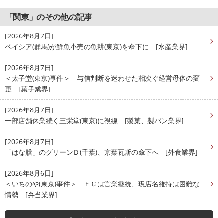
「関東」のその他の記事
[2026年8月7日]
ベイシア(群馬)が鮮魚小売の魚耕(東京)を傘下に [水産業界]
[2026年8月7日]
＜太子堂(東京)事件＞ 与信判断を迷わせた相次ぐ経営母体の変
更 [菓子業界]
[2026年8月7日]
一部店舗休業続く三栄堂(東京)に視線 [製菓、製パン業界]
[2026年8月7日]
「はな膳」のグリーンＤ(千葉)、京葉瓦斯の傘下へ [外食業界]
[2026年8月6日]
＜いちのや(東京)事件＞ ＦＣは営業継続、現店名維持は困難な
情勢 [弁当業界]