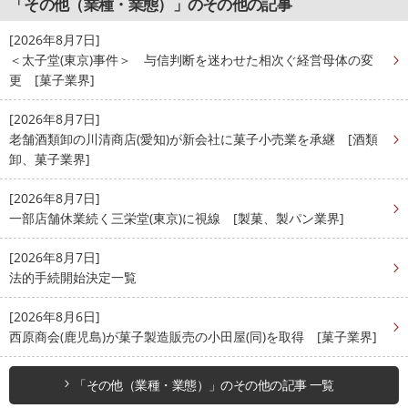
「その他（業種・業態）」のその他の記事
[2026年8月7日]
＜太子堂(東京)事件＞ 与信判断を迷わせた相次ぐ経営母体の変
更 [菓子業界]
[2026年8月7日]
老舗酒類卸の川清商店(愛知)が新会社に菓子小売業を承継 [酒類
卸、菓子業界]
[2026年8月7日]
一部店舗休業続く三栄堂(東京)に視線 [製菓、製パン業界]
[2026年8月7日]
法的手続開始決定一覧
[2026年8月6日]
西原商会(鹿児島)が菓子製造販売の小田屋(同)を取得 [菓子業界]
「その他（業種・業態）」のその他の記事 一覧