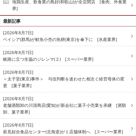
地鶏生産、飲食業の鳥好(和歌山)が全店閉店 [食肉、外食業
界]
最新記事
[2026年8月7日]
ベイシア(群馬)が鮮魚小売の魚耕(東京)を傘下に [水産業界]
[2026年8月7日]
岐路に立つ生協のジレンマ(２) [スーパー業界]
[2026年8月7日]
＜太子堂(東京)事件＞ 与信判断を迷わせた相次ぐ経営母体の変
更 [菓子業界]
[2026年8月7日]
老舗酒類卸の川清商店(愛知)が新会社に菓子小売業を承継 [酒類
卸、菓子業界]
[2026年8月7日]
萩見綜合食品センター(北海道)が１店舗体制へ [スーパー業界]