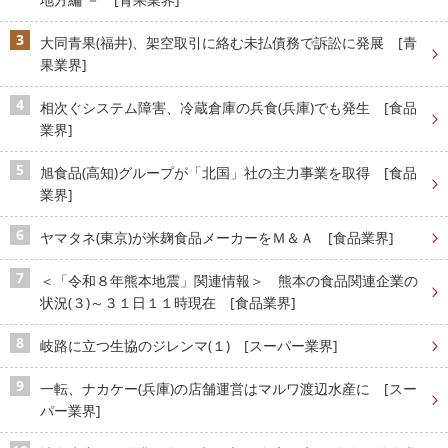
大同青果(福井)、架空取引に絡む未払債務で訴訟に発展 [青
果業界]
相次ぐシステム障害、冷蔵倉庫の兵食(兵庫)でも発生 [食品
業界]
旭食品(高知)グループが「北国」社の主力事業を取得 [食品
業界]
ヤマタネ(東京)が米麹食品メーカーをＭ＆Ａ [食品業界]
＜「令和８年熊本地震」関連情報＞ 熊本の食品関連企業の
状況(３)～３１日１１時現在 [食品業界]
岐路に立つ生協のジレンマ(１) [スーパー業界]
一転、ナカケー(兵庫)の店舗運営はマルワ渡辺水産に [スー
パー業界]