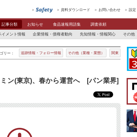
資料ダウンロード
お問い合わせ
設定
記事分類
お知らせ
食品速報用語集
調査依頼
ペイメント情報
企業情報・債権者動向
先知情報・情報関心
その他
追跡情報・フォロー情報
その他（業種・業態）
関東
ゴリー：
ン(東京)、春から運営へ [パン業界]