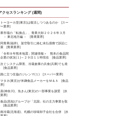
アクセスランキング (週間)
トーヨーカ堂(東京)は復活しつつあるのか [スー
ー業界]
青果市場の「転換点」、青果大卸２０２６年３月
 － 東北地方編 － [青果業界]
大同青果(福井)、架空取引に絡む未払債務で訴訟に
展 [青果業界]
＜「令和８年熊本地震」関連情報＞ 熊本の食品関
企業の状況(１)～２９日１１時現在 [食品業界]
相次ぐシステム障害、冷蔵倉庫の兵食(兵庫)でも発
 [食品業界]
路に立つ生協のジレンマ(１) [スーパー業界]
マタネ(東京)が米麹食品メーカーをＭ＆Ａ [食品
界]
喜(神奈川)、魚きん(東京)の一部事業を譲受 [水
業界]
旭食品(高知)グループが「北国」社の主力事業を取
 [食品業界]
南冷蔵(北海道)、札幌の珍味卸子会社を合併 [水
業界]