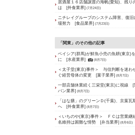
居酒屋１６店舗譲渡の海帆(愛知)、残り
は [外食業界]
(7月24日)
ニチレイグループのシステム障害、復旧
場努力 [食品業界]
(7月23日)
「関東」のその他の記事
ベイシア(群馬)が鮮魚小売の魚耕(東京)
に [水産業界]
(8月7日)
＜太子堂(東京)事件＞ 与信判断を迷わ
ぐ経営母体の変更 [菓子業界]
(8月7日)
一部店舗休業続く三栄堂(東京)に視線 
パン業界]
(8月7日)
「はな膳」のグリーンＤ(千葉)、京葉瓦
へ [外食業界]
(8月7日)
＜いちのや(東京)事件＞ ＦＣは営業継
名維持は困難な情勢 [弁当業界]
(8月6日)