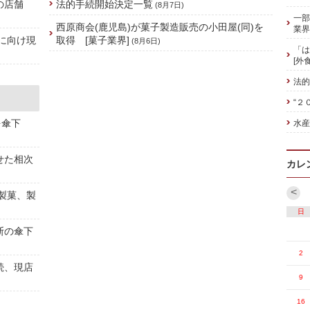
の店舗
法的手続開始決定一覧
(8月7日)
一部
西原商会(鹿児島)が菓子製造販売の小田屋(同)を
業界
に向け現
取得 [菓子業界]
(8月6日)
「は
[外
法的
“２
を傘下
水産
せた相次
カレ
<
[製菓、製
日
斯の傘下
2
続、現店
9
16