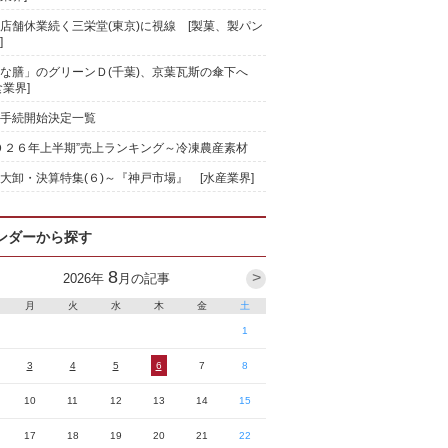
店舗休業続く三栄堂(東京)に視線 [製菓、製パン
]
な膳」のグリーンＤ(千葉)、京葉瓦斯の傘下へ
食業界]
手続開始決定一覧
０２６年上半期”売上ランキング～冷凍農産素材
大卸・決算特集(６)～『神戸市場』 [水産業界]
ンダーから探す
8
>
2026
年
月の記事
月
火
水
木
金
土
1
3
4
5
6
7
8
10
11
12
13
14
15
17
18
19
20
21
22