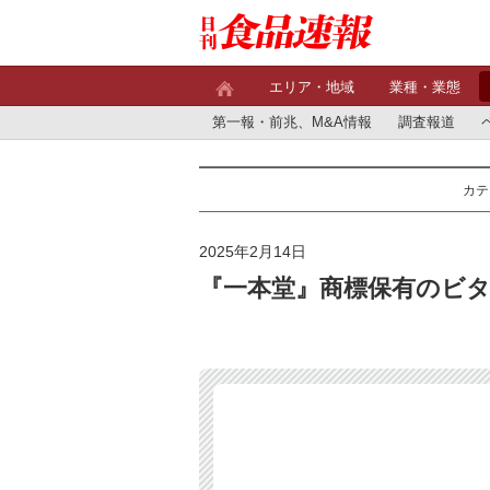
エリア・地域
業種・業態
第一報・前兆、M&A情報
調査報道
カテ
2025年2月14日
『一本堂』商標保有のビタミ