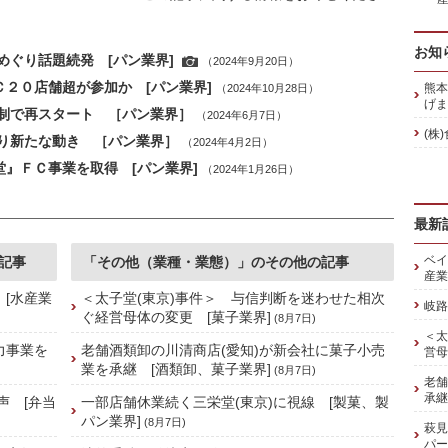
お知
めぐり話題続発 [パン業界]
（2024年9月20日）
Ｃ２０店舗超が参加か [パン業界]
熊本
（2024年10月28日）
げま
制で再スタート ［パン業界］
（2024年6月7日）
(株
り新たな動き ［パン業界］
（2024年4月2日）
堂』ＦＣ事業を取得 [パン業界]
（2024年1月26日）
最新
ベイ
記事
「その他（業種・業態）」のその他の記事
産業
 [水産業
＜太子堂(東京)事件＞ 与信判断を迷わせた相次
岐路
ぐ経営母体の変更 [菓子業界]
(8月7日)
＜太
力事業を
老舗酒類卸の川清商店(愛知)が新会社に菓子小売
営母
業を承継 [酒類卸、菓子業界]
(8月7日)
老舗
承継
声 [弁当
一部店舗休業続く三栄堂(東京)に視線 [製菓、製
パン業界]
(8月7日)
萩見
パー