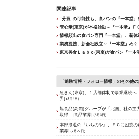
関連記事
“分裂”の可能性も、食パンの『一本堂』
壱心堂(東京)が本格始動～『一本堂』Ｆ
情報頻出の食パン専門『一本堂』、新体
業務提携、新会社設立～『一本堂』めぐ
東京美食Ｌａｂｏ(東京)が食パン『一本
「追跡情報・フォロー情報」のその他の
魚きん(東京)、１店舗体制で事業継続へ
界]
(8月4日)
旭食品(高知)グループが「北国」社の主
取得 [食品業界]
(8月3日)
本部撤退の『いちのや』、ＦＣに困惑の
業界]
(7月27日)