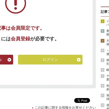
記事
イ
パ
記事は会員限定です。
期
くには
会員登録
が必要です。
発
連
み
ログイン
生
岐
ヤ
業
魚
産
得
道
この記事に関する情報をお寄せください
産