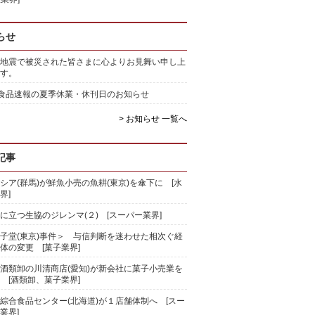
らせ
地震で被災された皆さまに心よりお見舞い申し上
す。
)食品速報の夏季休業・休刊日のお知らせ
> お知らせ 一覧へ
記事
シア(群馬)が鮮魚小売の魚耕(東京)を傘下に [水
界]
に立つ生協のジレンマ(２) [スーパー業界]
子堂(東京)事件＞ 与信判断を迷わせた相次ぐ経
体の変更 [菓子業界]
酒類卸の川清商店(愛知)が新会社に菓子小売業を
 [酒類卸、菓子業界]
綜合食品センター(北海道)が１店舗体制へ [スー
業界]