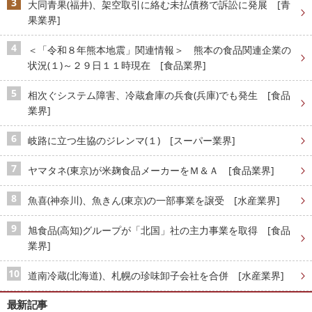
大同青果(福井)、架空取引に絡む未払債務で訴訟に発展 [青
果業界]
＜「令和８年熊本地震」関連情報＞ 熊本の食品関連企業の
状況(１)～２９日１１時現在 [食品業界]
相次ぐシステム障害、冷蔵倉庫の兵食(兵庫)でも発生 [食品
業界]
岐路に立つ生協のジレンマ(１) [スーパー業界]
ヤマタネ(東京)が米麹食品メーカーをＭ＆Ａ [食品業界]
魚喜(神奈川)、魚きん(東京)の一部事業を譲受 [水産業界]
旭食品(高知)グループが「北国」社の主力事業を取得 [食品
業界]
道南冷蔵(北海道)、札幌の珍味卸子会社を合併 [水産業界]
最新記事