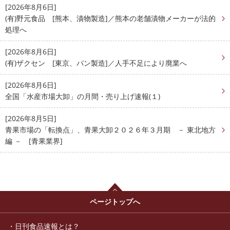
[2026年8月6日]
(有)野元食品 [熊本、漬物製造]／熊本の老舗漬物メーカーが法的
処理へ
[2026年8月6日]
(有)ザクセン [東京、パン製造]／人手不足により廃業へ
[2026年8月6日]
全国「水産市場大卸」の月間・売り上げ速報(１)
[2026年8月5日]
青果市場の「転換点」、青果大卸２０２６年３月期 － 東北地方
編 － [青果業界]
ページトップへ
日刊食品速報とは？