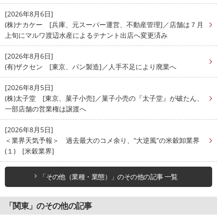
[2026年8月6日]
(株)ナカケー [兵庫、元スーパー運営、不動産管理]／店舗は７月
上旬にマルワ渡辺水産によるテナント出店へ変更済み
[2026年8月6日]
(有)ザクセン [東京、パン製造]／人手不足により廃業へ
[2026年8月5日]
(株)太子堂 [東京、菓子小売]／菓子小売の『太子堂』が破たん、
一部店舗の営業権は譲渡へ
[2026年8月5日]
＜業界天気予報＞ 過去最大のコメ余り、“大逆風”の米穀卸業界
(１) [米穀業界]
「その他（業種・業態）」のその他の記事 一覧
「関東」のその他の記事