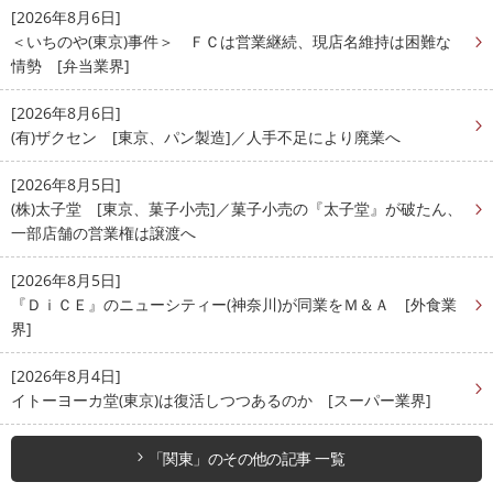
[2026年8月6日]
＜いちのや(東京)事件＞ ＦＣは営業継続、現店名維持は困難な
情勢 [弁当業界]
[2026年8月6日]
(有)ザクセン [東京、パン製造]／人手不足により廃業へ
[2026年8月5日]
(株)太子堂 [東京、菓子小売]／菓子小売の『太子堂』が破たん、
一部店舗の営業権は譲渡へ
[2026年8月5日]
『ＤｉＣＥ』のニューシティー(神奈川)が同業をＭ＆Ａ [外食業
界]
[2026年8月4日]
イトーヨーカ堂(東京)は復活しつつあるのか [スーパー業界]
「関東」のその他の記事 一覧