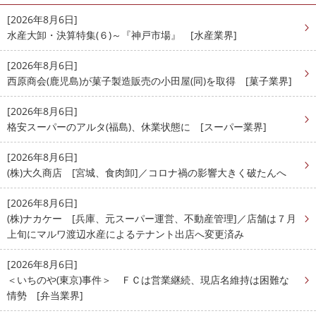
[2026年8月6日]
水産大卸・決算特集(６)～『神戸市場』 [水産業界]
[2026年8月6日]
西原商会(鹿児島)が菓子製造販売の小田屋(同)を取得 [菓子業界]
[2026年8月6日]
格安スーパーのアルタ(福島)、休業状態に [スーパー業界]
[2026年8月6日]
(株)大久商店 [宮城、食肉卸]／コロナ禍の影響大きく破たんへ
[2026年8月6日]
(株)ナカケー [兵庫、元スーパー運営、不動産管理]／店舗は７月
上旬にマルワ渡辺水産によるテナント出店へ変更済み
[2026年8月6日]
＜いちのや(東京)事件＞ ＦＣは営業継続、現店名維持は困難な
情勢 [弁当業界]