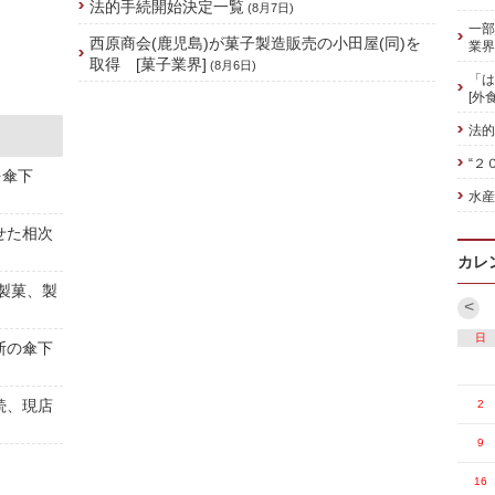
法的手続開始決定一覧
(8月7日)
一部
西原商会(鹿児島)が菓子製造販売の小田屋(同)を
業界
取得 [菓子業界]
(8月6日)
「は
[外
法的
“２
を傘下
水産
せた相次
カレ
[製菓、製
<
日
斯の傘下
続、現店
2
9
16