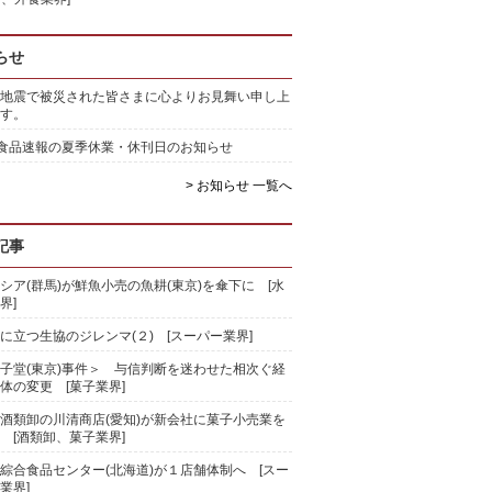
らせ
地震で被災された皆さまに心よりお見舞い申し上
す。
)食品速報の夏季休業・休刊日のお知らせ
> お知らせ 一覧へ
記事
シア(群馬)が鮮魚小売の魚耕(東京)を傘下に [水
界]
に立つ生協のジレンマ(２) [スーパー業界]
子堂(東京)事件＞ 与信判断を迷わせた相次ぐ経
体の変更 [菓子業界]
酒類卸の川清商店(愛知)が新会社に菓子小売業を
 [酒類卸、菓子業界]
綜合食品センター(北海道)が１店舗体制へ [スー
業界]