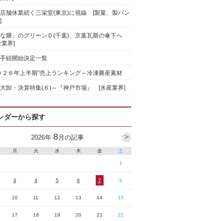
店舗休業続く三栄堂(東京)に視線 [製菓、製パン
]
な膳」のグリーンＤ(千葉)、京葉瓦斯の傘下へ
食業界]
手続開始決定一覧
０２６年上半期”売上ランキング～冷凍農産素材
大卸・決算特集(６)～『神戸市場』 [水産業界]
ンダーから探す
8
>
2026
年
月の記事
月
火
水
木
金
土
1
3
4
5
6
7
8
10
11
12
13
14
15
17
18
19
20
21
22