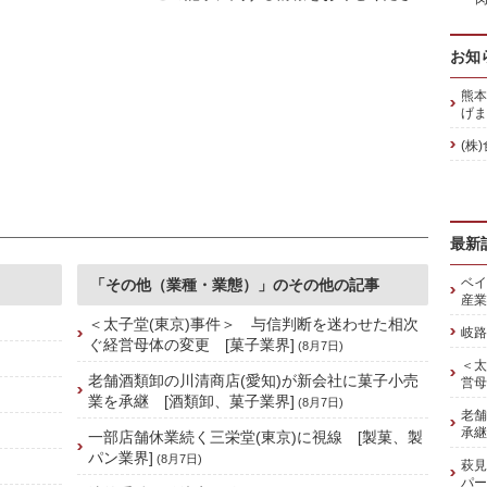
お知
熊本
げま
(株
最新
ベイ
「その他（業種・業態）」のその他の記事
産業
＜太子堂(東京)事件＞ 与信判断を迷わせた相次
岐路
ぐ経営母体の変更 [菓子業界]
(8月7日)
＜太
老舗酒類卸の川清商店(愛知)が新会社に菓子小売
営母
業を承継 [酒類卸、菓子業界]
(8月7日)
老舗
承継
一部店舗休業続く三栄堂(東京)に視線 [製菓、製
パン業界]
(8月7日)
萩見
パー