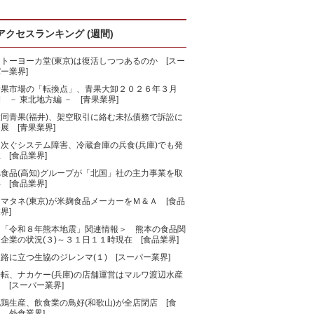
アクセスランキング (週間)
トーヨーカ堂(東京)は復活しつつあるのか [スー
ー業界]
青果市場の「転換点」、青果大卸２０２６年３月
 － 東北地方編 － [青果業界]
大同青果(福井)、架空取引に絡む未払債務で訴訟に
展 [青果業界]
相次ぐシステム障害、冷蔵倉庫の兵食(兵庫)でも発
 [食品業界]
旭食品(高知)グループが「北国」社の主力事業を取
 [食品業界]
マタネ(東京)が米麹食品メーカーをＭ＆Ａ [食品
界]
＜「令和８年熊本地震」関連情報＞ 熊本の食品関
企業の状況(３)～３１日１１時現在 [食品業界]
路に立つ生協のジレンマ(１) [スーパー業界]
一転、ナカケー(兵庫)の店舗運営はマルワ渡辺水産
 [スーパー業界]
鶏生産、飲食業の鳥好(和歌山)が全店閉店 [食
、外食業界]