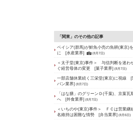
「関東」のその他の記事
ベイシア(群馬)が鮮魚小売の魚耕(東京)
に [水産業界]
(8月7日)
＜太子堂(東京)事件＞ 与信判断を迷わ
ぐ経営母体の変更 [菓子業界]
(8月7日)
一部店舗休業続く三栄堂(東京)に視線 
パン業界]
(8月7日)
「はな膳」のグリーンＤ(千葉)、京葉瓦
へ [外食業界]
(8月7日)
＜いちのや(東京)事件＞ ＦＣは営業継
名維持は困難な情勢 [弁当業界]
(8月6日)