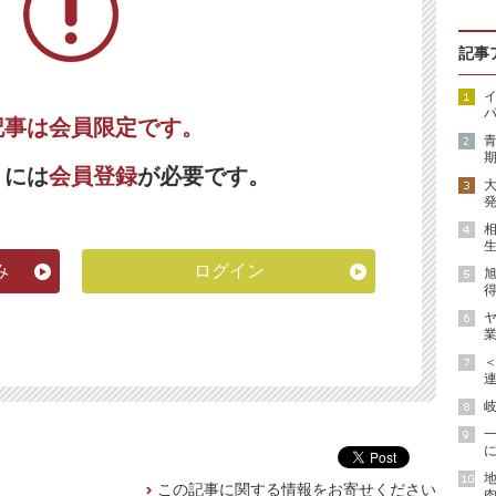
記事
イ
パ
記事は会員限定です。
期
くには
会員登録
が必要です。
発
生
み
ログイン
得
ヤ
業
連
岐
に
地
この記事に関する情報をお寄せください
肉