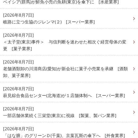
ベイシア(群馬)が鮮魚小売の魚耕(東京)を傘下に [水産業界]
[2026年8月7日]
岐路に立つ生協のジレンマ(２) [スーパー業界]
[2026年8月7日]
＜太子堂(東京)事件＞ 与信判断を迷わせた相次ぐ経営母体の変
更 [菓子業界]
[2026年8月7日]
老舗酒類卸の川清商店(愛知)が新会社に菓子小売業を承継 [酒類
卸、菓子業界]
[2026年8月7日]
萩見綜合食品センター(北海道)が１店舗体制へ [スーパー業界]
[2026年8月7日]
一部店舗休業続く三栄堂(東京)に視線 [製菓、製パン業界]
[2026年8月7日]
「はな膳」のグリーンＤ(千葉)、京葉瓦斯の傘下へ [外食業界]