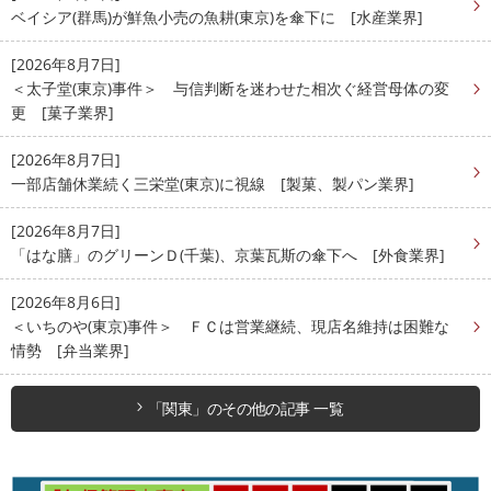
ベイシア(群馬)が鮮魚小売の魚耕(東京)を傘下に [水産業界]
[2026年8月7日]
＜太子堂(東京)事件＞ 与信判断を迷わせた相次ぐ経営母体の変
更 [菓子業界]
[2026年8月7日]
一部店舗休業続く三栄堂(東京)に視線 [製菓、製パン業界]
[2026年8月7日]
「はな膳」のグリーンＤ(千葉)、京葉瓦斯の傘下へ [外食業界]
[2026年8月6日]
＜いちのや(東京)事件＞ ＦＣは営業継続、現店名維持は困難な
情勢 [弁当業界]
「関東」のその他の記事 一覧