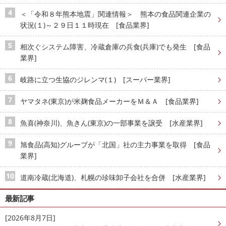
＜「令和８年熊本地震」関連情報＞ 熊本の食品関連企業の
状況(１)～２９日１１時現在 [食品業界]
相次ぐシステム障害、冷蔵倉庫の兵食(兵庫)でも発生 [食品
業界]
岐路に立つ生協のジレンマ(１) [スーパー業界]
ヤマタネ(東京)が米麹食品メーカーをＭ＆Ａ [食品業界]
魚喜(神奈川)、魚きん(東京)の一部事業を譲受 [水産業界]
旭食品(高知)グループが「北国」社の主力事業を取得 [食品
業界]
道南冷蔵(北海道)、札幌の珍味卸子会社を合併 [水産業界]
最新記事
[2026年8月7日]