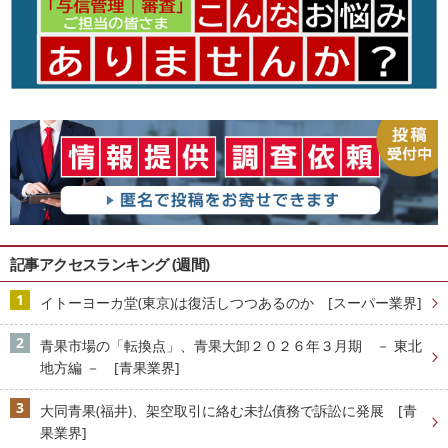
記事アクセスランキング (週間)
イトーヨーカ堂(東京)は復活しつつあるのか [スーパー業界]
青果市場の「転換点」、青果大卸２０２６年３月期 － 東北
地方編 － [青果業界]
大同青果(福井)、架空取引に絡む未払債務で訴訟に発展 [青
果業界]