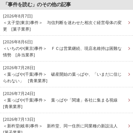
「事件を読む」のその他の記事
[2026年8月7日]
＜太子堂(東京)事件＞ 与信判断を迷わせた相次ぐ経営母体の変
更 [菓子業界]
[2026年8月6日]
＜いちのや(東京)事件＞ ＦＣは営業継続、現店名維持は困難な
情勢 [弁当業界]
[2026年7月28日]
＜葉っぱや(千葉)事件＞ 破産開始の葉っぱや、「いまだに信じ
られない」 [青果業界]
[2026年7月24日]
＜葉っぱや(千葉)事件＞ 葉っぱや「関連」各社に集まる視線
[青果業界]
[2026年7月13日]
＜新杵堂(岐阜)事件＞ 新杵堂、同一住所に同業種の新設法人
[菓子業界]