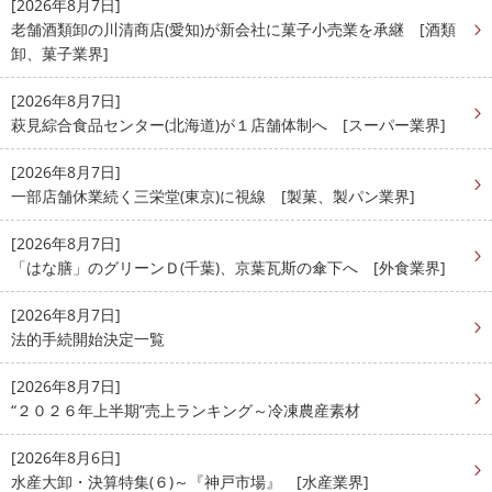
[2026年8月7日]
老舗酒類卸の川清商店(愛知)が新会社に菓子小売業を承継 [酒類
卸、菓子業界]
[2026年8月7日]
萩見綜合食品センター(北海道)が１店舗体制へ [スーパー業界]
[2026年8月7日]
一部店舗休業続く三栄堂(東京)に視線 [製菓、製パン業界]
[2026年8月7日]
「はな膳」のグリーンＤ(千葉)、京葉瓦斯の傘下へ [外食業界]
[2026年8月7日]
法的手続開始決定一覧
[2026年8月7日]
“２０２６年上半期”売上ランキング～冷凍農産素材
[2026年8月6日]
水産大卸・決算特集(６)～『神戸市場』 [水産業界]