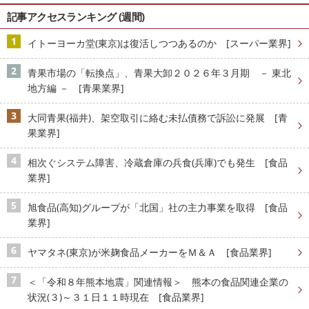
記事アクセスランキング (週間)
イトーヨーカ堂(東京)は復活しつつあるのか [スーパー業界]
青果市場の「転換点」、青果大卸２０２６年３月期 － 東北
地方編 － [青果業界]
大同青果(福井)、架空取引に絡む未払債務で訴訟に発展 [青
果業界]
相次ぐシステム障害、冷蔵倉庫の兵食(兵庫)でも発生 [食品
業界]
旭食品(高知)グループが「北国」社の主力事業を取得 [食品
業界]
ヤマタネ(東京)が米麹食品メーカーをＭ＆Ａ [食品業界]
＜「令和８年熊本地震」関連情報＞ 熊本の食品関連企業の
状況(３)～３１日１１時現在 [食品業界]