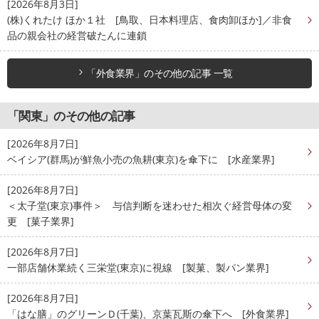
[2026年8月3日]
(株)くれたけ ほか１社 [鳥取、日本料理店、食肉卸ほか]／非食
品の親会社の経営破たんに連鎖
「外食業界」のその他の記事 一覧
「関東」のその他の記事
[2026年8月7日]
ベイシア(群馬)が鮮魚小売の魚耕(東京)を傘下に [水産業界]
[2026年8月7日]
＜太子堂(東京)事件＞ 与信判断を迷わせた相次ぐ経営母体の変
更 [菓子業界]
[2026年8月7日]
一部店舗休業続く三栄堂(東京)に視線 [製菓、製パン業界]
[2026年8月7日]
「はな膳」のグリーンＤ(千葉)、京葉瓦斯の傘下へ [外食業界]