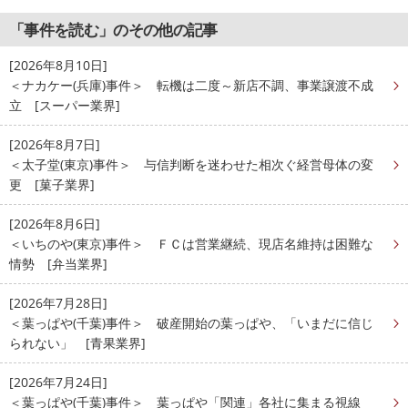
「事件を読む」のその他の記事
[2026年8月10日]
＜ナカケー(兵庫)事件＞ 転機は二度～新店不調、事業譲渡不成
立 [スーパー業界]
[2026年8月7日]
＜太子堂(東京)事件＞ 与信判断を迷わせた相次ぐ経営母体の変
更 [菓子業界]
[2026年8月6日]
＜いちのや(東京)事件＞ ＦＣは営業継続、現店名維持は困難な
情勢 [弁当業界]
[2026年7月28日]
＜葉っぱや(千葉)事件＞ 破産開始の葉っぱや、「いまだに信じ
られない」 [青果業界]
[2026年7月24日]
＜葉っぱや(千葉)事件＞ 葉っぱや「関連」各社に集まる視線