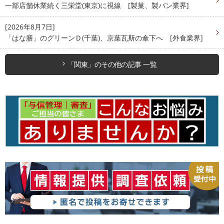
一部店舗休業続く三栄堂(東京)に視線 [製菓、製パン業界]
[2026年8月7日]
「はな膳」のグリーンＤ(千葉)、京葉瓦斯の傘下へ [外食業界]
「関東」のその他の記事 一覧