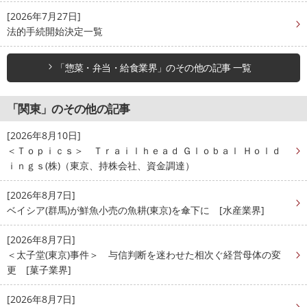
[2026年7月27日]
法的手続開始決定一覧
「惣菜・弁当・給食業界」のその他の記事 一覧
「関東」のその他の記事
[2026年8月10日]
＜Ｔｏｐｉｃｓ＞ Ｔｒａｉｌｈｅａｄ Ｇｌｏｂａｌ Ｈｏｌｄ
ｉｎｇｓ(株)（東京、持株会社、資金調達）
[2026年8月7日]
ベイシア(群馬)が鮮魚小売の魚耕(東京)を傘下に [水産業界]
[2026年8月7日]
＜太子堂(東京)事件＞ 与信判断を迷わせた相次ぐ経営母体の変
更 [菓子業界]
[2026年8月7日]