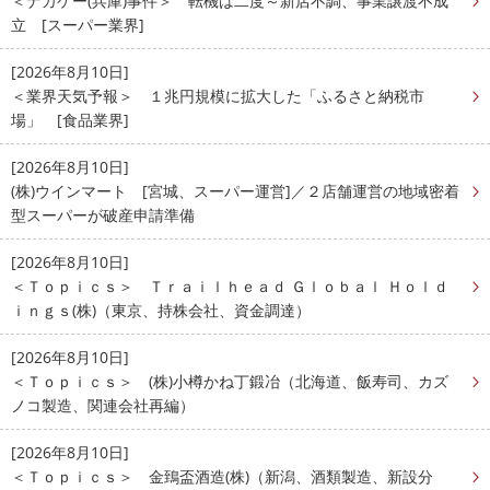
＜ナカケー(兵庫)事件＞ 転機は二度～新店不調、事業譲渡不成
立 [スーパー業界]
[2026年8月10日]
＜業界天気予報＞ １兆円規模に拡大した「ふるさと納税市
場」 [食品業界]
[2026年8月10日]
(株)ウインマート [宮城、スーパー運営]／２店舗運営の地域密着
型スーパーが破産申請準備
[2026年8月10日]
＜Ｔｏｐｉｃｓ＞ Ｔｒａｉｌｈｅａｄ Ｇｌｏｂａｌ Ｈｏｌｄ
ｉｎｇｓ(株)（東京、持株会社、資金調達）
[2026年8月10日]
＜Ｔｏｐｉｃｓ＞ (株)小樽かね丁鍛冶（北海道、飯寿司、カズ
ノコ製造、関連会社再編）
[2026年8月10日]
＜Ｔｏｐｉｃｓ＞ 金鵄盃酒造(株)（新潟、酒類製造、新設分