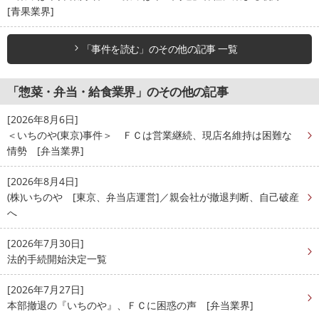
[青果業界]
「事件を読む」のその他の記事 一覧
「惣菜・弁当・給食業界」のその他の記事
[2026年8月6日]
＜いちのや(東京)事件＞ ＦＣは営業継続、現店名維持は困難な
情勢 [弁当業界]
[2026年8月4日]
(株)いちのや [東京、弁当店運営]／親会社が撤退判断、自己破産
へ
[2026年7月30日]
法的手続開始決定一覧
[2026年7月27日]
本部撤退の『いちのや』、ＦＣに困惑の声 [弁当業界]