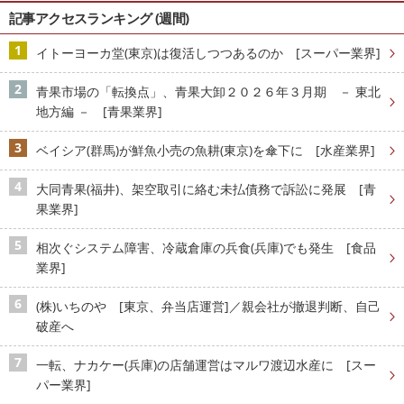
記事アクセスランキング (週間)
イトーヨーカ堂(東京)は復活しつつあるのか [スーパー業界]
青果市場の「転換点」、青果大卸２０２６年３月期 － 東北
地方編 － [青果業界]
ベイシア(群馬)が鮮魚小売の魚耕(東京)を傘下に [水産業界]
大同青果(福井)、架空取引に絡む未払債務で訴訟に発展 [青
果業界]
相次ぐシステム障害、冷蔵倉庫の兵食(兵庫)でも発生 [食品
業界]
(株)いちのや [東京、弁当店運営]／親会社が撤退判断、自己
破産へ
一転、ナカケー(兵庫)の店舗運営はマルワ渡辺水産に [スー
パー業界]