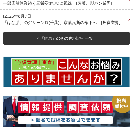
一部店舗休業続く三栄堂(東京)に視線 [製菓、製パン業界]
[2026年8月7日]
「はな膳」のグリーンＤ(千葉)、京葉瓦斯の傘下へ [外食業界]
「関東」のその他の記事 一覧