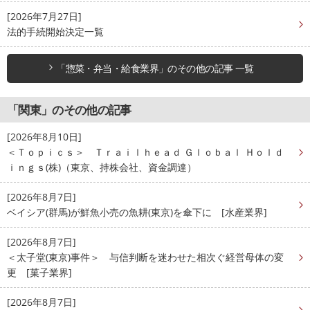
[2026年7月27日]
法的手続開始決定一覧
「惣菜・弁当・給食業界」のその他の記事 一覧
「関東」のその他の記事
[2026年8月10日]
＜Ｔｏｐｉｃｓ＞ Ｔｒａｉｌｈｅａｄ Ｇｌｏｂａｌ Ｈｏｌｄ
ｉｎｇｓ(株)（東京、持株会社、資金調達）
[2026年8月7日]
ベイシア(群馬)が鮮魚小売の魚耕(東京)を傘下に [水産業界]
[2026年8月7日]
＜太子堂(東京)事件＞ 与信判断を迷わせた相次ぐ経営母体の変
更 [菓子業界]
[2026年8月7日]