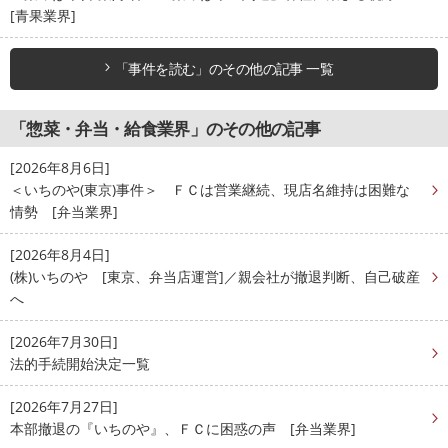
[青果業界]
「事件を読む」のその他の記事 一覧
「惣菜・弁当・給食業界」のその他の記事
[2026年8月6日]
＜いちのや(東京)事件＞ ＦＣは営業継続、現店名維持は困難な
情勢 [弁当業界]
[2026年8月4日]
(株)いちのや [東京、弁当店運営]／親会社が撤退判断、自己破産
へ
[2026年7月30日]
法的手続開始決定一覧
[2026年7月27日]
本部撤退の『いちのや』、ＦＣに困惑の声 [弁当業界]