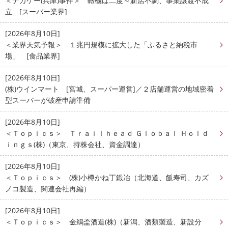
＜ナカケー(兵庫)事件＞ 転機は二度～新店不調、事業譲渡不成
立 [スーパー業界]
[2026年8月10日]
＜業界天気予報＞ １兆円規模に拡大した「ふるさと納税市
場」 [食品業界]
[2026年8月10日]
(株)ウインマート [宮城、スーパー運営]／２店舗運営の地域密着
型スーパーが破産申請準備
[2026年8月10日]
＜Ｔｏｐｉｃｓ＞ Ｔｒａｉｌｈｅａｄ Ｇｌｏｂａｌ Ｈｏｌｄ
ｉｎｇｓ(株)（東京、持株会社、資金調達）
[2026年8月10日]
＜Ｔｏｐｉｃｓ＞ (株)小樽かね丁鍛冶（北海道、飯寿司、カズ
ノコ製造、関連会社再編）
[2026年8月10日]
＜Ｔｏｐｉｃｓ＞ 金鵄盃酒造(株)（新潟、酒類製造、新設分