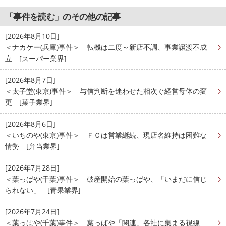
「事件を読む」のその他の記事
[2026年8月10日]
＜ナカケー(兵庫)事件＞ 転機は二度～新店不調、事業譲渡不成
立 [スーパー業界]
[2026年8月7日]
＜太子堂(東京)事件＞ 与信判断を迷わせた相次ぐ経営母体の変
更 [菓子業界]
[2026年8月6日]
＜いちのや(東京)事件＞ ＦＣは営業継続、現店名維持は困難な
情勢 [弁当業界]
[2026年7月28日]
＜葉っぱや(千葉)事件＞ 破産開始の葉っぱや、「いまだに信じ
られない」 [青果業界]
[2026年7月24日]
＜葉っぱや(千葉)事件＞ 葉っぱや「関連」各社に集まる視線