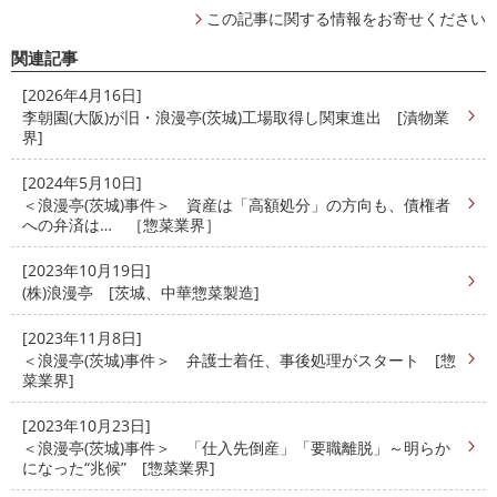
この記事に関する情報をお寄せください
関連記事
[2026年4月16日]
李朝園(大阪)が旧・浪漫亭(茨城)工場取得し関東進出 [漬物業
界]
[2024年5月10日]
＜浪漫亭(茨城)事件＞ 資産は「高額処分」の方向も、債権者
への弁済は… ［惣菜業界］
[2023年10月19日]
(株)浪漫亭 [茨城、中華惣菜製造]
[2023年11月8日]
＜浪漫亭(茨城)事件＞ 弁護士着任、事後処理がスタート [惣
菜業界]
[2023年10月23日]
＜浪漫亭(茨城)事件＞ 「仕入先倒産」「要職離脱」～明らか
になった“兆候” [惣菜業界]