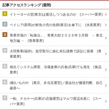
記事アクセスランキング (週間)
イトーヨーカ堂(東京)は復活しつつあるのか [スーパー業界]
ベイシア(群馬)が鮮魚小売の魚耕(東京)を傘下に [水産業界]
青果市場の「転換点」、青果大卸２０２６年３月期 － 東北
地方編 － [青果業界]
大同青果(福井)、架空取引に絡む未払債務で訴訟に発展 [青
果業界]
相次ぐシステム障害、冷蔵倉庫の兵食(兵庫)でも発生 [食品
業界]
(株)いちのや [東京、弁当店運営]／親会社が撤退判断、自己
破産へ
一転、ナカケー(兵庫)の店舗運営はマルワ渡辺水産に [スー
パー業界]