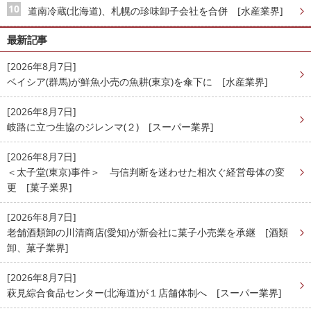
道南冷蔵(北海道)、札幌の珍味卸子会社を合併 [水産業界]
最新記事
[2026年8月7日]
ベイシア(群馬)が鮮魚小売の魚耕(東京)を傘下に [水産業界]
[2026年8月7日]
岐路に立つ生協のジレンマ(２) [スーパー業界]
[2026年8月7日]
＜太子堂(東京)事件＞ 与信判断を迷わせた相次ぐ経営母体の変
更 [菓子業界]
[2026年8月7日]
老舗酒類卸の川清商店(愛知)が新会社に菓子小売業を承継 [酒類
卸、菓子業界]
[2026年8月7日]
萩見綜合食品センター(北海道)が１店舗体制へ [スーパー業界]