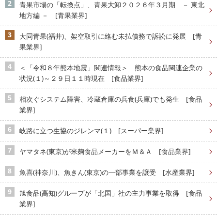
青果市場の「転換点」、青果大卸２０２６年３月期 － 東北
地方編 － [青果業界]
大同青果(福井)、架空取引に絡む未払債務で訴訟に発展 [青
果業界]
＜「令和８年熊本地震」関連情報＞ 熊本の食品関連企業の
状況(１)～２９日１１時現在 [食品業界]
相次ぐシステム障害、冷蔵倉庫の兵食(兵庫)でも発生 [食品
業界]
岐路に立つ生協のジレンマ(１) [スーパー業界]
ヤマタネ(東京)が米麹食品メーカーをＭ＆Ａ [食品業界]
魚喜(神奈川)、魚きん(東京)の一部事業を譲受 [水産業界]
旭食品(高知)グループが「北国」社の主力事業を取得 [食品
業界]