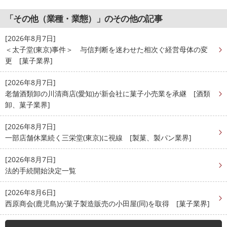
「その他（業種・業態）」のその他の記事
[2026年8月7日]
＜太子堂(東京)事件＞ 与信判断を迷わせた相次ぐ経営母体の変
更 [菓子業界]
[2026年8月7日]
老舗酒類卸の川清商店(愛知)が新会社に菓子小売業を承継 [酒類
卸、菓子業界]
[2026年8月7日]
一部店舗休業続く三栄堂(東京)に視線 [製菓、製パン業界]
[2026年8月7日]
法的手続開始決定一覧
[2026年8月6日]
西原商会(鹿児島)が菓子製造販売の小田屋(同)を取得 [菓子業界]