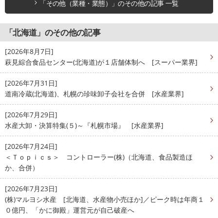
「その他（業種・業態）」のその他の記事 一覧
「北海道」のその他の記事
[2026年8月7日]
萩見綜合食品センター(北海道)が１店舗体制へ [スーパー業界]
[2026年7月31日]
道南冷蔵(北海道)、札幌の珍味卸子会社を合併 [水産業界]
[2026年7月29日]
水産大卸・決算特集(５)～『札幌市場』 [水産業界]
[2026年7月24日]
＜Ｔｏｐｉｃｓ＞ コントローラー(株)（北海道、食品製造ほ
か、合併）
[2026年7月23日]
(株)マルヨシ水産 [北海道、水産物小売ほか]／ピーク時は年商１
０億円、「かに御殿」運営元が自己破産へ