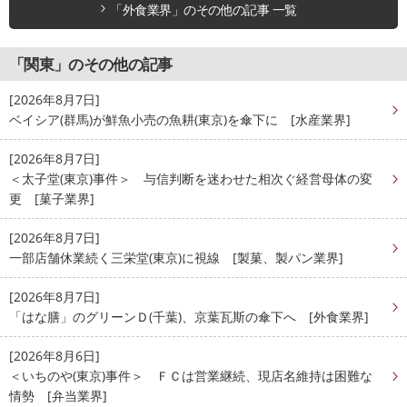
「外食業界」のその他の記事 一覧
「関東」のその他の記事
[2026年8月7日]
ベイシア(群馬)が鮮魚小売の魚耕(東京)を傘下に [水産業界]
[2026年8月7日]
＜太子堂(東京)事件＞ 与信判断を迷わせた相次ぐ経営母体の変
更 [菓子業界]
[2026年8月7日]
一部店舗休業続く三栄堂(東京)に視線 [製菓、製パン業界]
[2026年8月7日]
「はな膳」のグリーンＤ(千葉)、京葉瓦斯の傘下へ [外食業界]
[2026年8月6日]
＜いちのや(東京)事件＞ ＦＣは営業継続、現店名維持は困難な
情勢 [弁当業界]