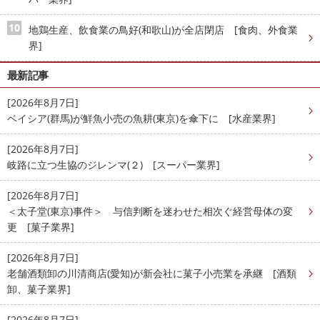
地鶏生産、飲食業の鳥好(和歌山)が全店閉店 [食肉、外食業
界]
最新記事
[2026年8月7日]
ベイシア(群馬)が鮮魚小売の魚耕(東京)を傘下に [水産業界]
[2026年8月7日]
岐路に立つ生協のジレンマ(２) [スーパー業界]
[2026年8月7日]
＜太子堂(東京)事件＞ 与信判断を迷わせた相次ぐ経営母体の変
更 [菓子業界]
[2026年8月7日]
老舗酒類卸の川清商店(愛知)が新会社に菓子小売業を承継 [酒類
卸、菓子業界]
[2026年8月7日]