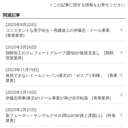
この記事に関する情報をお寄せください
関連記事
[2025年8月22日]
コンスタントな黒字化を～再建途上の伊藤忠・ドール事業
[青果業界]
[2025年3月26日]
鶏卵加工のクレフォートグループ(愛知)が販路見直し [鶏卵、
惣菜業界]
[2023年11月15日]
無視できないドールジャパン(東京)の「ゼスプリ利権」 [青果
業界]
[2025年2月13日]
伊藤忠商事(東京)のドール事業が再び赤字転落 [青果業界]
[2025年2月21日]
新フェーズへ～サンマルクＨＤ(岡山)の針路と課題(上) [外食
業界]