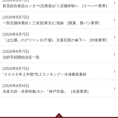
萩見綜合食品センター(北海道)が１店舗体制へ [スーパー業界]
[2026年8月7日]
一部店舗休業続く三栄堂(東京)に視線 [製菓、製パン業界]
[2026年8月7日]
「はな膳」のグリーンＤ(千葉)、京葉瓦斯の傘下へ [外食業界]
[2026年8月7日]
法的手続開始決定一覧
[2026年8月7日]
“２０２６年上半期”売上ランキング～冷凍農産素材
[2026年8月6日]
水産大卸・決算特集(６)～『神戸市場』 [水産業界]