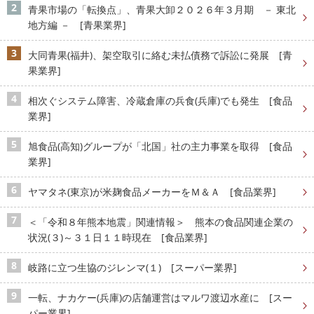
青果市場の「転換点」、青果大卸２０２６年３月期 － 東北
地方編 － [青果業界]
大同青果(福井)、架空取引に絡む未払債務で訴訟に発展 [青
果業界]
相次ぐシステム障害、冷蔵倉庫の兵食(兵庫)でも発生 [食品
業界]
旭食品(高知)グループが「北国」社の主力事業を取得 [食品
業界]
ヤマタネ(東京)が米麹食品メーカーをＭ＆Ａ [食品業界]
＜「令和８年熊本地震」関連情報＞ 熊本の食品関連企業の
状況(３)～３１日１１時現在 [食品業界]
岐路に立つ生協のジレンマ(１) [スーパー業界]
一転、ナカケー(兵庫)の店舗運営はマルワ渡辺水産に [スー
パー業界]