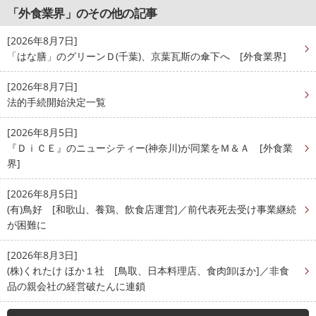
「外食業界」のその他の記事
[2026年8月7日]
「はな膳」のグリーンＤ(千葉)、京葉瓦斯の傘下へ [外食業界]
[2026年8月7日]
法的手続開始決定一覧
[2026年8月5日]
『ＤｉＣＥ』のニューシティー(神奈川)が同業をＭ＆Ａ [外食業
界]
[2026年8月5日]
(有)鳥好 [和歌山、養鶏、飲食店運営]／前代表死去受け事業継続
が困難に
[2026年8月3日]
(株)くれたけ ほか１社 [鳥取、日本料理店、食肉卸ほか]／非食
品の親会社の経営破たんに連鎖