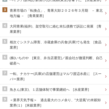
青果市場の「転換点」、青果大卸２０２６年３月期 － 東北
地方編 － [青果業界]
大同青果(福井)、架空取引に絡む未払債務で訴訟に発展 [青
果業界]
相次ぐシステム障害、冷蔵倉庫の兵食(兵庫)でも発生 [食品
業界]
(株)いちのや [東京、弁当店運営]／親会社が撤退判断、自己
破産へ
一転、ナカケー(兵庫)の店舗運営はマルワ渡辺水産に [スー
パー業界]
魚きん(東京)、１店舗体制で事業継続へ [水産業界]
＜業界天気予報＞ 過去最大のコメ余り、“大逆風”の米穀卸
業界(１) [米穀業界]