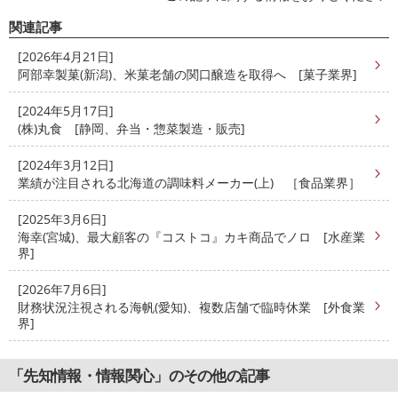
関連記事
[2026年4月21日]
阿部幸製菓(新潟)、米菓老舗の関口醸造を取得へ [菓子業界]
[2024年5月17日]
(株)丸食 [静岡、弁当・惣菜製造・販売]
[2024年3月12日]
業績が注目される北海道の調味料メーカー(上) ［食品業界］
[2025年3月6日]
海幸(宮城)、最大顧客の『コストコ』カキ商品でノロ [水産業
界]
[2026年7月6日]
財務状況注視される海帆(愛知)、複数店舗で臨時休業 [外食業
界]
「先知情報・情報関心」のその他の記事