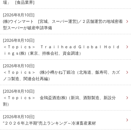
場」 [食品業界]
[2026年8月10日]
(株)ウインマート [宮城、スーパー運営]／２店舗運営の地域密着
型スーパーが破産申請準備
[2026年8月10日]
＜Ｔｏｐｉｃｓ＞ Ｔｒａｉｌｈｅａｄ Ｇｌｏｂａｌ Ｈｏｌｄ
ｉｎｇｓ(株)（東京、持株会社、資金調達）
[2026年8月10日]
＜Ｔｏｐｉｃｓ＞ (株)小樽かね丁鍛冶（北海道、飯寿司、カズ
ノコ製造、関連会社再編）
[2026年8月10日]
＜Ｔｏｐｉｃｓ＞ 金鵄盃酒造(株)（新潟、酒類製造、新設分
割）
[2026年8月10日]
“２０２６年上半期”売上ランキング～冷凍畜産素材