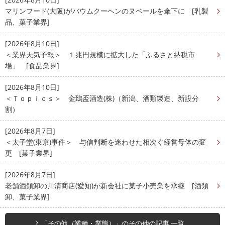
マリンフード(大阪)がバウムクーヘンのヌベールを傘下に [乳製
品、菓子業界]
[2026年8月10日]
＜業界天気予報＞ １兆円規模に拡大した「ふるさと納税市
場」 [食品業界]
[2026年8月10日]
＜Ｔｏｐｉｃｓ＞ 金鵄盃酒造(株)（新潟、酒類製造、新設分
割）
[2026年8月7日]
＜太子堂(東京)事件＞ 与信判断を迷わせた相次ぐ経営母体の変
更 [菓子業界]
[2026年8月7日]
老舗酒類卸の川清商店(愛知)が新会社に菓子小売業を承継 [酒類
卸、菓子業界]
「その他（業種・業態）」のその他の記事 一覧