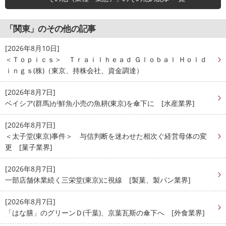
「関東」のその他の記事
[2026年8月10日]
＜Ｔｏｐｉｃｓ＞ Ｔｒａｉｌｈｅａｄ Ｇｌｏｂａｌ Ｈｏｌｄ
ｉｎｇｓ(株)（東京、持株会社、資金調達）
[2026年8月7日]
ベイシア(群馬)が鮮魚小売の魚耕(東京)を傘下に [水産業界]
[2026年8月7日]
＜太子堂(東京)事件＞ 与信判断を迷わせた相次ぐ経営母体の変
更 [菓子業界]
[2026年8月7日]
一部店舗休業続く三栄堂(東京)に視線 [製菓、製パン業界]
[2026年8月7日]
「はな膳」のグリーンＤ(千葉)、京葉瓦斯の傘下へ [外食業界]