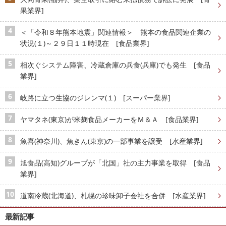
果業界]
＜「令和８年熊本地震」関連情報＞ 熊本の食品関連企業の
状況(１)～２９日１１時現在 [食品業界]
相次ぐシステム障害、冷蔵倉庫の兵食(兵庫)でも発生 [食品
業界]
岐路に立つ生協のジレンマ(１) [スーパー業界]
ヤマタネ(東京)が米麹食品メーカーをＭ＆Ａ [食品業界]
魚喜(神奈川)、魚きん(東京)の一部事業を譲受 [水産業界]
旭食品(高知)グループが「北国」社の主力事業を取得 [食品
業界]
道南冷蔵(北海道)、札幌の珍味卸子会社を合併 [水産業界]
最新記事