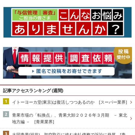
記事アクセスランキング (週間)
イトーヨーカ堂(東京)は復活しつつあるのか [スーパー業界]
青果市場の「転換点」、青果大卸２０２６年３月期 － 東北
地方編 － [青果業界]
大同青果(福井)、架空取引に絡む未払債務で訴訟に発展 [青