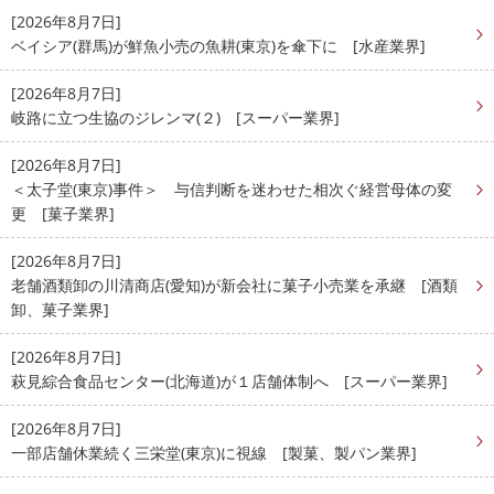
[2026年8月7日]
ベイシア(群馬)が鮮魚小売の魚耕(東京)を傘下に [水産業界]
[2026年8月7日]
岐路に立つ生協のジレンマ(２) [スーパー業界]
[2026年8月7日]
＜太子堂(東京)事件＞ 与信判断を迷わせた相次ぐ経営母体の変
更 [菓子業界]
[2026年8月7日]
老舗酒類卸の川清商店(愛知)が新会社に菓子小売業を承継 [酒類
卸、菓子業界]
[2026年8月7日]
萩見綜合食品センター(北海道)が１店舗体制へ [スーパー業界]
[2026年8月7日]
一部店舗休業続く三栄堂(東京)に視線 [製菓、製パン業界]