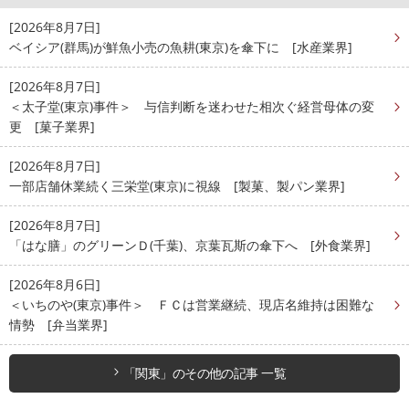
[2026年8月7日]
ベイシア(群馬)が鮮魚小売の魚耕(東京)を傘下に [水産業界]
[2026年8月7日]
＜太子堂(東京)事件＞ 与信判断を迷わせた相次ぐ経営母体の変
更 [菓子業界]
[2026年8月7日]
一部店舗休業続く三栄堂(東京)に視線 [製菓、製パン業界]
[2026年8月7日]
「はな膳」のグリーンＤ(千葉)、京葉瓦斯の傘下へ [外食業界]
[2026年8月6日]
＜いちのや(東京)事件＞ ＦＣは営業継続、現店名維持は困難な
情勢 [弁当業界]
「関東」のその他の記事 一覧