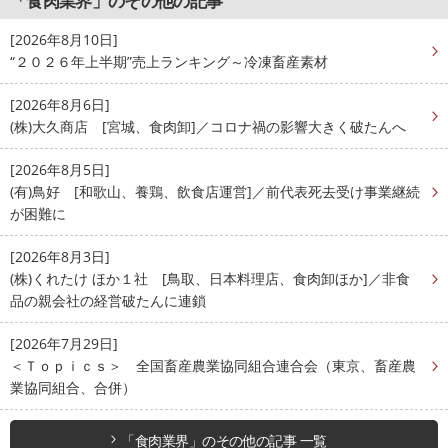
「食肉業界」のその他の記事
[2026年8月10日]
“２０２６年上半期”売上ランキング～冷凍畜産素材
[2026年8月6日]
(株)大久商店 [宮城、食肉卸]／コロナ禍の影響大きく破たんへ
[2026年8月5日]
(有)鳥好 [和歌山、養鶏、飲食店運営]／前代表死去受け事業継続
が困難に
[2026年8月3日]
(株)くれたけ ほか１社 [鳥取、日本料理店、食肉卸ほか]／非食
品の親会社の経営破たんに連鎖
[2026年7月29日]
＜Ｔｏｐｉｃｓ＞ 全国畜産農業協同組合連合会（東京、畜産農
業協同組合、合併）
「食肉業界」のその他の記事 一覧