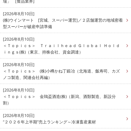
場」 [食品業界]
[2026年8月10日]
(株)ウインマート [宮城、スーパー運営]／２店舗運営の地域密着
型スーパーが破産申請準備
[2026年8月10日]
＜Ｔｏｐｉｃｓ＞ Ｔｒａｉｌｈｅａｄ Ｇｌｏｂａｌ Ｈｏｌｄ
ｉｎｇｓ(株)（東京、持株会社、資金調達）
[2026年8月10日]
＜Ｔｏｐｉｃｓ＞ (株)小樽かね丁鍛冶（北海道、飯寿司、カズ
ノコ製造、関連会社再編）
[2026年8月10日]
＜Ｔｏｐｉｃｓ＞ 金鵄盃酒造(株)（新潟、酒類製造、新設分
割）
[2026年8月10日]
“２０２６年上半期”売上ランキング～冷凍畜産素材