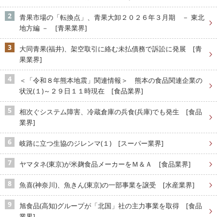
青果市場の「転換点」、青果大卸２０２６年３月期 － 東北
地方編 － [青果業界]
大同青果(福井)、架空取引に絡む未払債務で訴訟に発展 [青
果業界]
＜「令和８年熊本地震」関連情報＞ 熊本の食品関連企業の
状況(１)～２９日１１時現在 [食品業界]
相次ぐシステム障害、冷蔵倉庫の兵食(兵庫)でも発生 [食品
業界]
岐路に立つ生協のジレンマ(１) [スーパー業界]
ヤマタネ(東京)が米麹食品メーカーをＭ＆Ａ [食品業界]
魚喜(神奈川)、魚きん(東京)の一部事業を譲受 [水産業界]
旭食品(高知)グループが「北国」社の主力事業を取得 [食品
業界]