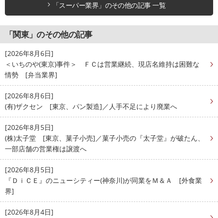
「スーパー業界」のその他の記事 一覧
「関東」のその他の記事
[2026年8月6日]
＜いちのや(東京)事件＞ ＦＣは営業継続、現店名維持は困難な
情勢 [弁当業界]
[2026年8月6日]
(有)ザクセン [東京、パン製造]／人手不足により廃業へ
[2026年8月5日]
(株)太子堂 [東京、菓子小売]／菓子小売の『太子堂』が破たん、
一部店舗の営業権は譲渡へ
[2026年8月5日]
『ＤｉＣＥ』のニューシティー(神奈川)が同業をＭ＆Ａ [外食業
界]
[2026年8月4日]