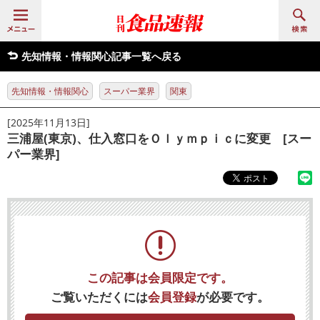
先知情報・情報関心記事一覧へ戻る
先知情報・情報関心
スーパー業界
関東
[2025年11月13日]
三浦屋(東京)、仕入窓口をＯｌｙｍｐｉｃに変更 [スー
パー業界]
この記事は会員限定です。
ご覧いただくには
会員登録
が必要です。