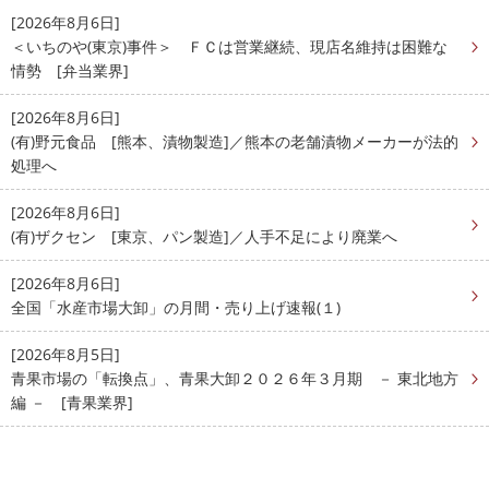
[2026年8月6日]
＜いちのや(東京)事件＞ ＦＣは営業継続、現店名維持は困難な
情勢 [弁当業界]
[2026年8月6日]
(有)野元食品 [熊本、漬物製造]／熊本の老舗漬物メーカーが法的
処理へ
[2026年8月6日]
(有)ザクセン [東京、パン製造]／人手不足により廃業へ
[2026年8月6日]
全国「水産市場大卸」の月間・売り上げ速報(１)
[2026年8月5日]
青果市場の「転換点」、青果大卸２０２６年３月期 － 東北地方
編 － [青果業界]