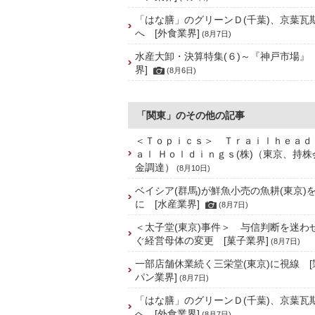
「はな膳」のグリーンＤ(千葉)、京葉瓦
へ [外食業界]
(8月7日)
水産大卸・決算特集(６)～『神戸市場』
界]
(8月6日)
「関東」のその他の記事
＜Ｔｏｐｉｃｓ＞ Ｔｒａｉｌｈｅａｄ
ａｌ Ｈｏｌｄｉｎｇｓ(株)（東京、持
金調達）
(8月10日)
ベイシア(群馬)が鮮魚小売の魚耕(東京)
に [水産業界]
(8月7日)
＜太子堂(東京)事件＞ 与信判断を迷わ
ぐ経営母体の変更 [菓子業界]
(8月7日)
一部店舗休業続く三栄堂(東京)に視線 
パン業界]
(8月7日)
「はな膳」のグリーンＤ(千葉)、京葉瓦
へ [外食業界]
(8月7日)