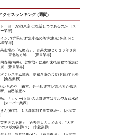
アクセスランキング (週間)
トーヨーカ堂(東京)は復活しつつあるのか [スー
ー業界]
ベイシア(群馬)が鮮魚小売の魚耕(東京)を傘下に
水産業界]
青果市場の「転換点」、青果大卸２０２６年３月
 － 東北地方編 － [青果業界]
大同青果(福井)、架空取引に絡む未払債務で訴訟に
展 [青果業界]
相次ぐシステム障害、冷蔵倉庫の兵食(兵庫)でも発
 [食品業界]
株)いちのや [東京、弁当店運営]／親会社が撤退
判断、自己破産へ
一転、ナカケー(兵庫)の店舗運営はマルワ渡辺水産
 [スーパー業界]
きん(東京)、１店舗体制で事業継続へ [水産業
]
＜業界天気予報＞ 過去最大のコメ余り、“大逆
”の米穀卸業界(１) [米穀業界]
産大卸・決算特集(６)～『神戸市場』 [水産業