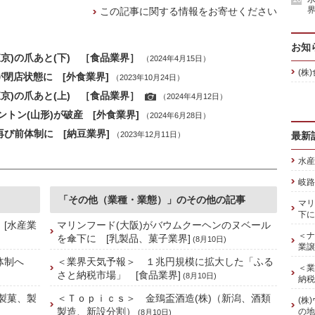
界
この記事に関する情報をお寄せください
お知
京)の爪あと(下) ［食品業界］
（2024年4月15日）
(株
が閉店状態に [外食業界]
（2023年10月24日）
京)の爪あと(上) ［食品業界］
（2024年4月12日）
トン(山形)が破産 [外食業界]
（2024年6月28日）
再び前体制に [納豆業界]
（2023年12月11日）
最新
水産
岐路
「その他（業種・業態）」のその他の記事
マリ
下に
 [水産業
マリンフード(大阪)がバウムクーヘンのヌベール
＜ナ
を傘下に [乳製品、菓子業界]
(8月10日)
業譲
舗体制へ
＜業界天気予報＞ １兆円規模に拡大した「ふる
＜業
さと納税市場」 [食品業界]
(8月10日)
納税
[製菓、製
＜Ｔｏｐｉｃｓ＞ 金鵄盃酒造(株)（新潟、酒類
(株
製造、新設分割）
の地
(8月10日)