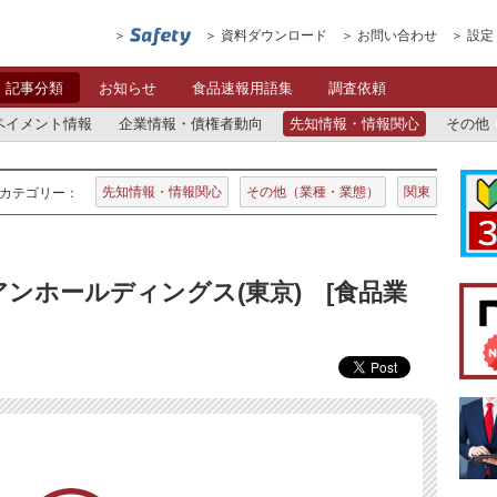
資料ダウンロード
お問い合わせ
設定
記事分類
お知らせ
食品速報用語集
調査依頼
ペイメント情報
企業情報・債権者動向
先知情報・情報関心
その他
先知情報・情報関心
その他（業種・業態）
関東
カテゴリー：
ンホールディングス(東京) [食品業