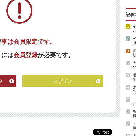
記事
イ
パ
記事は会員限定です。
[
くには
会員登録
が必要です。
期
発
生
み
ログイン
(
に
魚
界
風
水