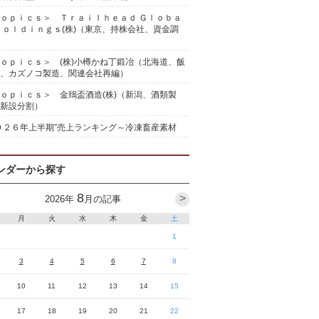
ｏｐｉｃｓ＞ Ｔｒａｉｌｈｅａｄ Ｇｌｏｂａ
Ｈｏｌｄｉｎｇｓ(株)（東京、持株会社、資金調
ｏｐｉｃｓ＞ (株)小樽かね丁鍛冶（北海道、飯
、カズノコ製造、関連会社再編）
ｏｐｉｃｓ＞ 金鵄盃酒造(株)（新潟、酒類製
新設分割）
０２６年上半期”売上ランキング～冷凍畜産素材
ンダーから探す
8
>
2026
年
月の記事
月
火
水
木
金
土
1
3
4
5
6
7
8
10
11
12
13
14
15
17
18
19
20
21
22