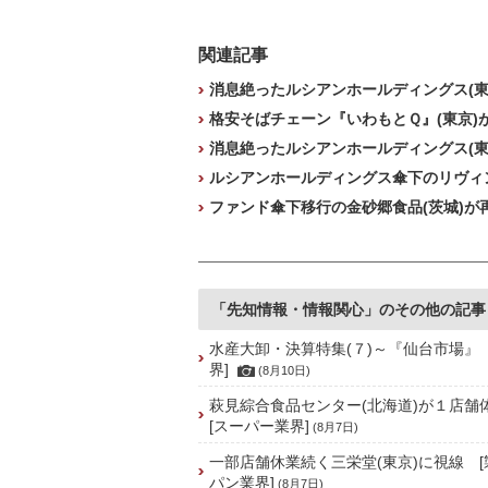
関連記事
消息絶ったルシアンホールディングス(東
格安そばチェーン『いわもとＱ』(東京)
消息絶ったルシアンホールディングス(東
ルシアンホールディングス傘下のリヴィン
ファンド傘下移行の金砂郷食品(茨城)が
「先知情報・情報関心」のその他の記事
水産大卸・決算特集(７)～『仙台市場』
界]
(8月10日)
萩見綜合食品センター(北海道)が１店
[スーパー業界]
(8月7日)
一部店舗休業続く三栄堂(東京)に視線 
パン業界]
(8月7日)