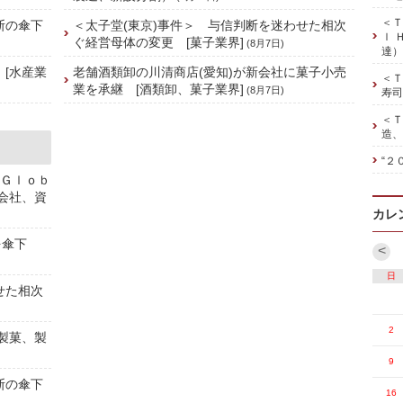
＜Ｔ
斯の傘下
＜太子堂(東京)事件＞ 与信判断を迷わせた相次
ｌ 
ぐ経営母体の変更 [菓子業界]
(8月7日)
達）
 [水産業
老舗酒類卸の川清商店(愛知)が新会社に菓子小売
＜Ｔ
業を承継 [酒類卸、菓子業界]
(8月7日)
寿司
＜Ｔ
造、
“２
 Ｇｌｏｂ
株会社、資
カレ
を傘下
<
日
せた相次
2
[製菓、製
9
斯の傘下
16