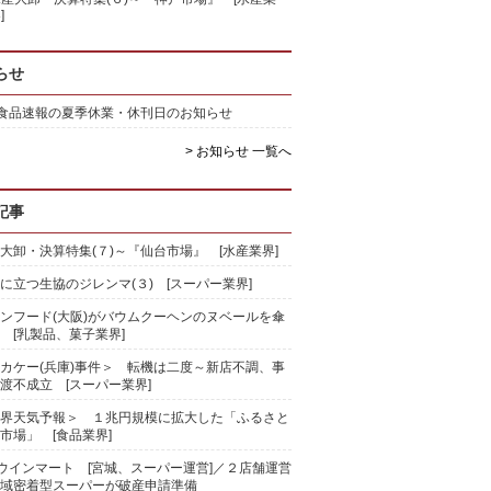
]
らせ
)食品速報の夏季休業・休刊日のお知らせ
> お知らせ 一覧へ
記事
大卸・決算特集(７)～『仙台市場』 [水産業界]
に立つ生協のジレンマ(３) [スーパー業界]
ンフード(大阪)がバウムクーヘンのヌベールを傘
 [乳製品、菓子業界]
カケー(兵庫)事件＞ 転機は二度～新店不調、事
渡不成立 [スーパー業界]
界天気予報＞ １兆円規模に拡大した「ふるさと
市場」 [食品業界]
)ウインマート [宮城、スーパー運営]／２店舗運営
域密着型スーパーが破産申請準備