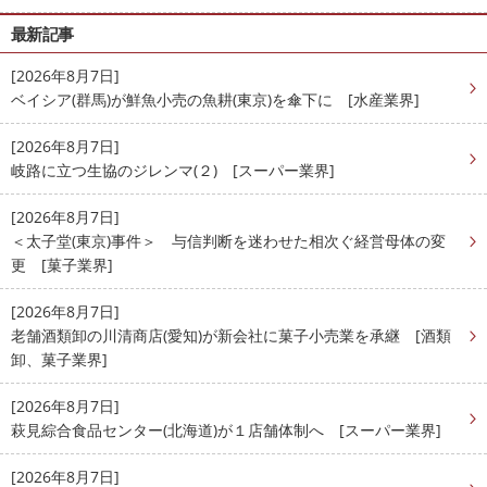
最新記事
[2026年8月7日]
ベイシア(群馬)が鮮魚小売の魚耕(東京)を傘下に [水産業界]
[2026年8月7日]
岐路に立つ生協のジレンマ(２) [スーパー業界]
[2026年8月7日]
＜太子堂(東京)事件＞ 与信判断を迷わせた相次ぐ経営母体の変
更 [菓子業界]
[2026年8月7日]
老舗酒類卸の川清商店(愛知)が新会社に菓子小売業を承継 [酒類
卸、菓子業界]
[2026年8月7日]
萩見綜合食品センター(北海道)が１店舗体制へ [スーパー業界]
[2026年8月7日]