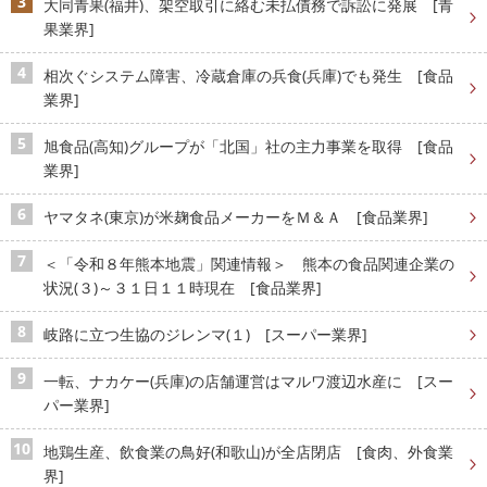
大同青果(福井)、架空取引に絡む未払債務で訴訟に発展 [青
果業界]
相次ぐシステム障害、冷蔵倉庫の兵食(兵庫)でも発生 [食品
業界]
旭食品(高知)グループが「北国」社の主力事業を取得 [食品
業界]
ヤマタネ(東京)が米麹食品メーカーをＭ＆Ａ [食品業界]
＜「令和８年熊本地震」関連情報＞ 熊本の食品関連企業の
状況(３)～３１日１１時現在 [食品業界]
岐路に立つ生協のジレンマ(１) [スーパー業界]
一転、ナカケー(兵庫)の店舗運営はマルワ渡辺水産に [スー
パー業界]
地鶏生産、飲食業の鳥好(和歌山)が全店閉店 [食肉、外食業
界]