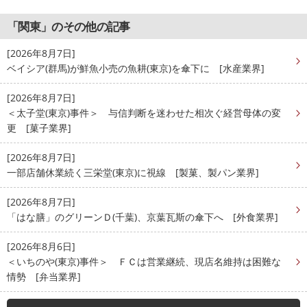
「関東」のその他の記事
[2026年8月7日]
ベイシア(群馬)が鮮魚小売の魚耕(東京)を傘下に [水産業界]
[2026年8月7日]
＜太子堂(東京)事件＞ 与信判断を迷わせた相次ぐ経営母体の変
更 [菓子業界]
[2026年8月7日]
一部店舗休業続く三栄堂(東京)に視線 [製菓、製パン業界]
[2026年8月7日]
「はな膳」のグリーンＤ(千葉)、京葉瓦斯の傘下へ [外食業界]
[2026年8月6日]
＜いちのや(東京)事件＞ ＦＣは営業継続、現店名維持は困難な
情勢 [弁当業界]