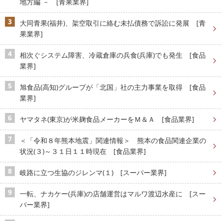
地方編 － [青果業界]
大同青果(福井)、架空取引に絡む未払債務で訴訟に発展 [青
果業界]
相次ぐシステム障害、冷蔵倉庫の兵食(兵庫)でも発生 [食品
業界]
旭食品(高知)グループが「北国」社の主力事業を取得 [食品
業界]
ヤマタネ(東京)が米麹食品メーカーをＭ＆Ａ [食品業界]
＜「令和８年熊本地震」関連情報＞ 熊本の食品関連企業の
状況(３)～３１日１１時現在 [食品業界]
岐路に立つ生協のジレンマ(１) [スーパー業界]
一転、ナカケー(兵庫)の店舗運営はマルワ渡辺水産に [スー
パー業界]