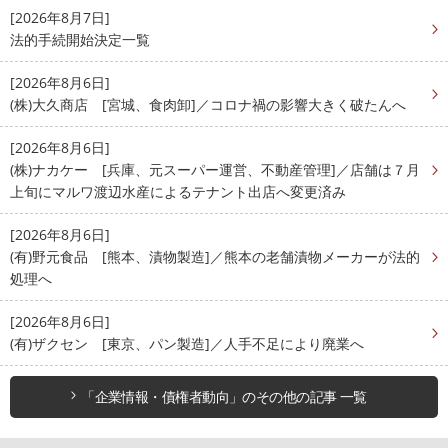
[2026年8月7日]
法的手続開始決定一覧
[2026年8月6日]
(株)大久商店 [宮城、食肉卸]／コロナ禍の影響大きく破たんへ
[2026年8月6日]
(株)ナカケー [兵庫、元スーパー運営、不動産管理]／店舗は７月
上旬にマルワ渡辺水産によるテナント出店へ変更済み
[2026年8月6日]
(有)野元食品 [熊本、漬物製造]／熊本の老舗漬物メーカーが法的
処理へ
[2026年8月6日]
(有)ザクセン [東京、パン製造]／人手不足により廃業へ
「企業情報・債権者動向」のその他の記事 一覧