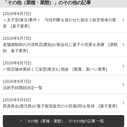
「その他（業種・業態）」のその他の記事
[2026年8月7日]
＜太子堂(東京)事件＞ 与信判断を迷わせた相次ぐ経営母体の変
更 [菓子業界]
[2026年8月7日]
老舗酒類卸の川清商店(愛知)が新会社に菓子小売業を承継 [酒類
卸、菓子業界]
[2026年8月7日]
一部店舗休業続く三栄堂(東京)に視線 [製菓、製パン業界]
[2026年8月7日]
法的手続開始決定一覧
[2026年8月6日]
西原商会(鹿児島)が菓子製造販売の小田屋(同)を取得 [菓子業界]
「その他（業種・業態）」のその他の記事 一覧