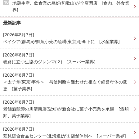
地鶏生産、飲食業の鳥好(和歌山)が全店閉店 [食肉、外食業
界]
最新記事
[2026年8月7日]
ベイシア(群馬)が鮮魚小売の魚耕(東京)を傘下に [水産業界]
[2026年8月7日]
岐路に立つ生協のジレンマ(２) [スーパー業界]
[2026年8月7日]
＜太子堂(東京)事件＞ 与信判断を迷わせた相次ぐ経営母体の変
更 [菓子業界]
[2026年8月7日]
老舗酒類卸の川清商店(愛知)が新会社に菓子小売業を承継 [酒類
卸、菓子業界]
[2026年8月7日]
萩見綜合食品センター(北海道)が１店舗体制へ [スーパー業界]