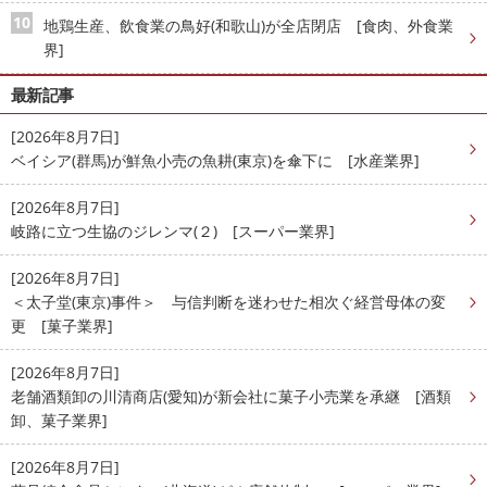
地鶏生産、飲食業の鳥好(和歌山)が全店閉店 [食肉、外食業
界]
最新記事
[2026年8月7日]
ベイシア(群馬)が鮮魚小売の魚耕(東京)を傘下に [水産業界]
[2026年8月7日]
岐路に立つ生協のジレンマ(２) [スーパー業界]
[2026年8月7日]
＜太子堂(東京)事件＞ 与信判断を迷わせた相次ぐ経営母体の変
更 [菓子業界]
[2026年8月7日]
老舗酒類卸の川清商店(愛知)が新会社に菓子小売業を承継 [酒類
卸、菓子業界]
[2026年8月7日]