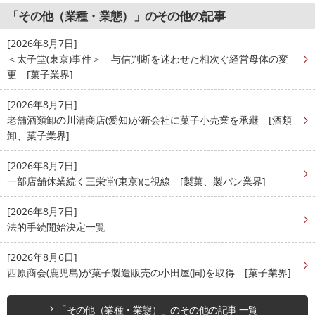
「その他（業種・業態）」のその他の記事
[2026年8月7日]
＜太子堂(東京)事件＞ 与信判断を迷わせた相次ぐ経営母体の変
更 [菓子業界]
[2026年8月7日]
老舗酒類卸の川清商店(愛知)が新会社に菓子小売業を承継 [酒類
卸、菓子業界]
[2026年8月7日]
一部店舗休業続く三栄堂(東京)に視線 [製菓、製パン業界]
[2026年8月7日]
法的手続開始決定一覧
[2026年8月6日]
西原商会(鹿児島)が菓子製造販売の小田屋(同)を取得 [菓子業界]
「その他（業種・業態）」のその他の記事 一覧