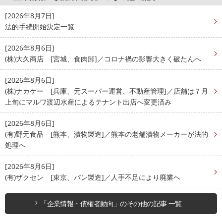
[2026年8月7日]
法的手続開始決定一覧
[2026年8月6日]
(株)大久商店 [宮城、食肉卸]／コロナ禍の影響大きく破たんへ
[2026年8月6日]
(株)ナカケー [兵庫、元スーパー運営、不動産管理]／店舗は７月
上旬にマルワ渡辺水産によるテナント出店へ変更済み
[2026年8月6日]
(有)野元食品 [熊本、漬物製造]／熊本の老舗漬物メーカーが法的
処理へ
[2026年8月6日]
(有)ザクセン [東京、パン製造]／人手不足により廃業へ
「企業情報・債権者動向」のその他の記事 一覧