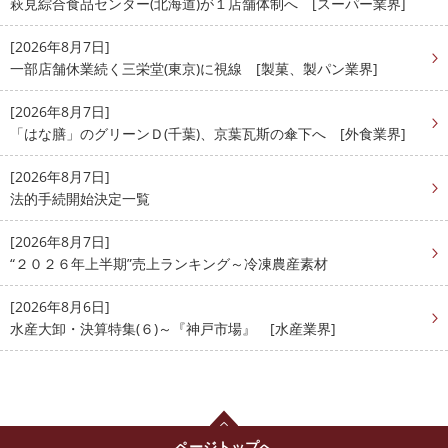
萩見綜合食品センター(北海道)が１店舗体制へ [スーパー業界]
[2026年8月7日]
一部店舗休業続く三栄堂(東京)に視線 [製菓、製パン業界]
[2026年8月7日]
「はな膳」のグリーンＤ(千葉)、京葉瓦斯の傘下へ [外食業界]
[2026年8月7日]
法的手続開始決定一覧
[2026年8月7日]
“２０２６年上半期”売上ランキング～冷凍農産素材
[2026年8月6日]
水産大卸・決算特集(６)～『神戸市場』 [水産業界]
ページトップへ