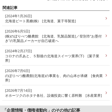
関連記事
[2024年1月26日]
北海道ビート黒糖(株) [北海道、菓子等製造]
[2026年6月5日]
(株)のぼりべつ酪農館 [北海道、乳製品製造]／登別市“お墨付
き”の乳製品メーカーが自己破産へ
[2024年2月27日]
コロナの爪あと、５類後の北海道スイーツ業界(下) [菓子業
界]
[2026年7月6日]
のぼりべつ酪農館(北海道)の事業を、肉の山本が承継 [食肉業
界]
[2026年7月14日]
オホーツクのホタテ各社、設備投資に響く原料難 [水産業界]
「企業情報・債権者動向」のその他の記事