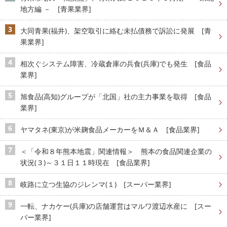
地方編 － [青果業界]
大同青果(福井)、架空取引に絡む未払債務で訴訟に発展 [青
果業界]
相次ぐシステム障害、冷蔵倉庫の兵食(兵庫)でも発生 [食品
業界]
旭食品(高知)グループが「北国」社の主力事業を取得 [食品
業界]
ヤマタネ(東京)が米麹食品メーカーをＭ＆Ａ [食品業界]
＜「令和８年熊本地震」関連情報＞ 熊本の食品関連企業の
状況(３)～３１日１１時現在 [食品業界]
岐路に立つ生協のジレンマ(１) [スーパー業界]
一転、ナカケー(兵庫)の店舗運営はマルワ渡辺水産に [スー
パー業界]